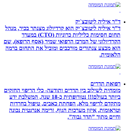
ד”ר איליה ליטובצ`יק
ד”ר איליה ליטובצ`יק הוא קרדיולוג מצנתר בכיר, מנהל
תחום חסימות כליליות כרוניות (CTO) במערך
הקרדיולוגי של המרכז הרפואי שמיר (אסף הרופא), שם
הוא מבצע צנתורים מורכבים ומוביל את התחום ברמה
הלאומית.
רפואת תדרים
מומחית לשילוב בין תדרים ותודעה- כלי הריפוי החזקים
ביותר בעולם!!! נטורופתית כ-18 שנה, המשלבת ידע
מתקדם לריפוי מלא, הפחתת כאבים, טיפול בחרדות
וטראומות, איזון מערכות הגוף, זרימה אנרגטית נכונה
וחיים מתוך ”תדר גבוה”.