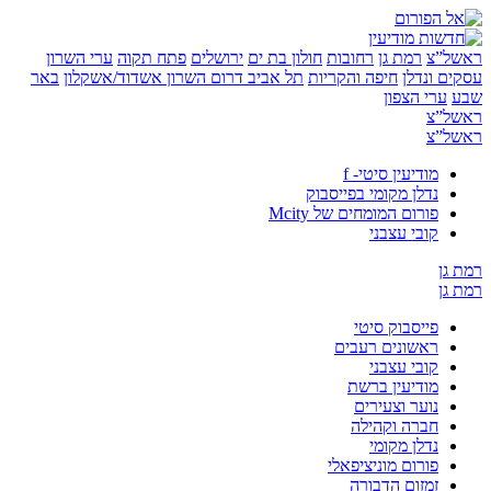
”צ
רמת גן
רחובות
חולון בת ים
ירושלים
פתח תקוה
ערי השרון
 ונדלן
חיפה והקריות
תל אביב
דרום השרון
אשדוד/אשקלון
באר
ערי הצפון
”צ
”צ
מודיעין סיטי- f
נדלן מקומי בפייסבוק
פורום המומחים של Mcity
קובי עצבני
ן
ן
פייסבוק סיטי
ראשונים רעבים
קובי עצבני
מודיעין ברשת
נוער וצעירים
חברה וקהילה
נדלן מקומי
פורום מוניציפאלי
זמזום הדבורה