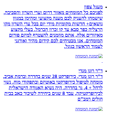
מעגל צפון
לפניכם כל המומחים מאזור דרום וערי השרון והסביבה,
שישמחו להעניק לכם מענה מקצועי ומהימן במגוון
נושאים+ חדשות מקומיות מידי יום בכל ערי השרון מקו
הרצליה כפר סבא עד קו זכרון הכרמל. בעלי מקצוע
מאיזורים אלה, אתם מוזמנים להצטרף למיזם פורום
המומחים. אנו מבטיחים לכם קידום מהיר ואורגני
לעמוד הראשון בגוגל.
ד”ר רונן מנדי
ד”ר רונן מנדי, כירופרקט 28 שנים בחדרה וברמת אביב,
מומחה לטיפול כירופרקטי באוטיזם ובתפקודי מוח. נשוי
לרחל + 4, גר בחדרה. היה נשיא האגודה הישראלית
לכירופרקטיקה, עבד 8 שנים ביחידה לשיכוך כאב בבית
חולים רמב”ם