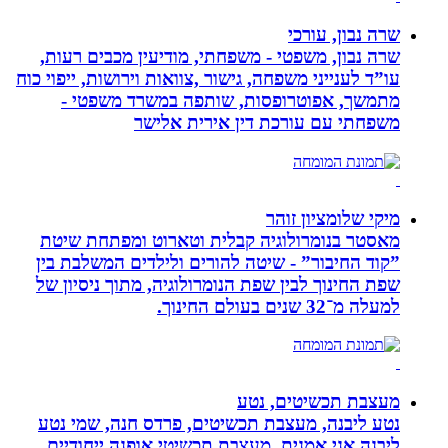
שרה נבון, עורכי
שרה נבון, משפטי - משפחתי, מודיעין מכבים רעות,
עו”ד לענייני משפחה, גישור ,צוואות וירושות, ייפוי כוח
מתמשך, אפוטרופסות, שותפה במשרד משפטי -
משפחתי עם עורכת דין אירית אלישר
מיקי שלומציון זוהר
מאסטר בנומרולוגיה קבלית וטארוט ומפתחת שיטת
”קוד החיבור” - שיטה להורים ולילדים המשלבת בין
שפת החינוך לבין שפת הנומרולוגיה, מתוך ניסיון של
למעלה מ־32 שנים בעולם החינוך.
מעצבת תכשיטים, נטע
נטע ליבנה, מעצבת תכשיטים, פרדס חנה, שמי נטע
ליבנה אני אמנית, מעצבת תכשיטי אופנה ייחודיים