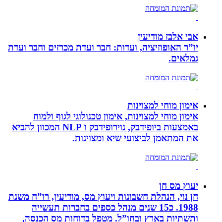
אבי אלבז מודיעין
יו”ר האופוזיציה, ועדות: חבר ועדת מכרזים וחבר ועדת
גמלאים.
אימון מוחי למצוינות
אימון מוחי למצוינות, אימון טכנולוגי לגוף ולמוח
באמצעות ביופידבק, נוירופידבק ו NLP המכוון להביא
את המתאמן לביצועי שיא ומצוינות.
יעוץ מס חן
חן נוי, הנהלת חשבונות ויעוץ מס, מודיעין, רו”ח משנת
1988. כ15 שנים מנהל כספים בחברות תעשייה
ותשתיות בארץ ובחו”ל. מטפל בדוחות מס הכנסה,