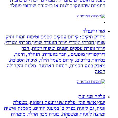
חינמיות שהוענקו קולגות או במסגרת שיתופי פעולה
אור גרינפלד
מחזיק תיקים: קידום עסקים קטנים וטיפוח יזמות ותיק
שוויון חברתי ומגדרי ויו”ר הוועדה שוויון חברתי ומגדרי,
ויו”ר וועדת עסקים קטנים וטיפוח יזמות, חבר
דירקטוריון מופעים., חבר בוועדות: הנהלה, חינוך,
בטיחות בדרכים, קידום מעמד הילד, איכות הסביבה,
מאבק בנגע הסמים, הנחות הארנונה, מלגות והקהילה
הגאה
עליזה שני יעוץ
יעוץ אישי וזוגי- עליזה שני יועצת נישואין, מטפלת
זוגית, גם לזוגות בפרק ב` במעגל החיים. מאמנת אישית
ומרצה לזוגיות ומשפחה. בוגרת מכון אדלר. מומחית