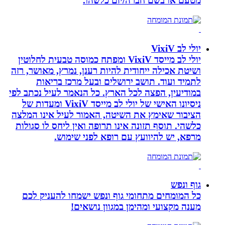
מטעם או בשם חברה/יזם כלשהו.
יולי לב VixiV
יולי לב מייסד VixiV ומפתח כמוסה טבעית לחלוטין
ושיטת אכילה ייחודית להיות רענן, נמרץ, מאושר, רזה
לתמיד ועוד. תושב ירושלים ובעל מרכז בריאות
במודיעין, הפצה לכל הארץ. כל הנאמר לעיל נכתב לפי
ניסיונו האישי של יולי לב מייסד VixiV ומעדות של
הציבור שאימץ את השיטה, האמור לעיל אינו המלצה
כלשהי. תוסף תזונה אינו תרופה ואין ליחס לו סגולות
מרפא, יש להיוועץ עם רופא לפני שימוש.
גוף ונפש
כל המומחים מתחומי גוף ונפש ישמחו להעניק לכם
מענה מקצועי ומהימן במגוון נושאים!