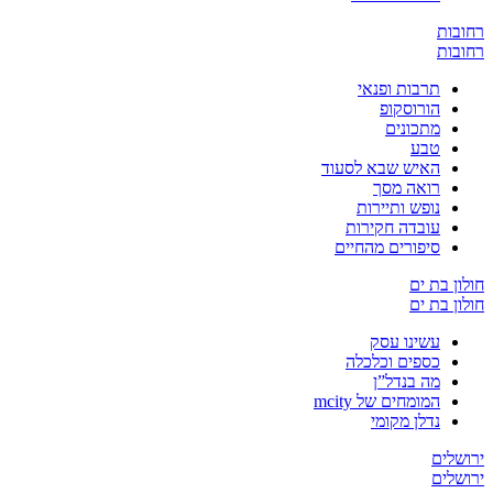
ת
ת
תרבות ופנאי
הורוסקופ
מתכונים
טבע
האיש שבא לסעוד
רואה מסך
נופש ותיירות
עובדה חקירות
סיפורים מהחיים
בת ים
בת ים
עשינו עסק
כספים וכלכלה
מה בנדל”ן
המומחים של mcity
נדלן מקומי
ים
ים