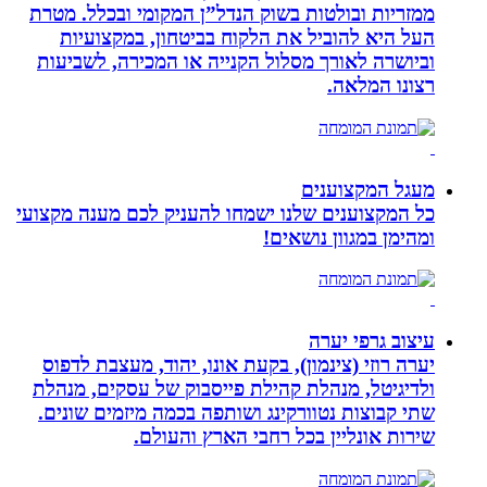
ממזריות ובולטות בשוק הנדל”ן המקומי ובכלל. מטרת
העל היא להוביל את הלקוח בביטחון, במקצועיות
וביושרה לאורך מסלול הקנייה או המכירה, לשביעות
רצונו המלאה.
מעגל המקצוענים
כל המקצוענים שלנו ישמחו להעניק לכם מענה מקצועי
ומהימן במגוון נושאים!
עיצוב גרפי יערה
יערה רוזי (צינמון), בקעת אונו, יהוד, מעצבת לדפוס
ולדיגיטל, מנהלת קהילת פייסבוק של עסקים, מנהלת
שתי קבוצות נטוורקינג ושותפה בכמה מיזמים שונים.
שירות אונליין בכל רחבי הארץ והעולם.