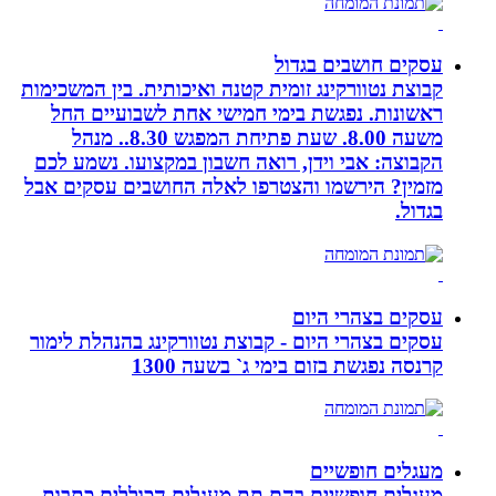
עסקים חושבים בגדול
קבוצת נטוורקינג זומית קטנה ואיכותית. בין המשכימות
ראשונות. נפגשת בימי חמישי אחת לשבועיים החל
משעה 8.00. שעת פתיחת המפגש 8.30.. מנהל
הקבוצה: אבי וידן, רואה חשבון במקצועו. נשמע לכם
מזמין? הירשמו והצטרפו לאלה החושבים עסקים אבל
בגדול.
עסקים בצהרי היום
עסקים בצהרי היום - קבוצת נטוורקינג בהנהלת לימור
קרנסה נפגשת בזום בימי ג` בשעה 1300
מעגלים חופשיים
מעגלים חופשיים בהם תת מעגלים הכוללים כתבות