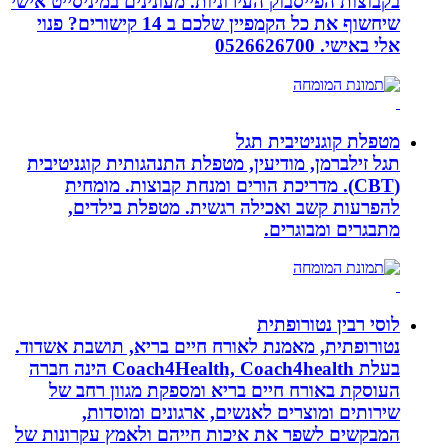
בקבוצות הפייסבוק העירוניות. מעונינים במיניסייט אישי
שיחשוף את כל הקמפיין שלכם ב 14 קישורים? פנוי
אלי באישי. 0526626700
מטפלת קוגניטיבית תגל
תגל זילברמן, מודיעין, מטפלת התנהגותית קוגניטיבית
(CBT). מדריכת הורים ומנחת קבוצות. מומחית
להפרעות קשב ואכילה רגשית. מטפלת בילדים,
מתבגרים ומבוגרים.
לוסי רבין נטורופתית
נטורופתית, מאמנת לאורח חיים בריא, תושבת אשדוד.
בעלת Coach4Health, Coach4health הינה חברה
העוסקת באורח חיים בריא ומספקת מגוון רחב של
שירותים ומוצרים לאנשים, ארגונים ומוסדות,
המבקשים לשפר את איכות חייהם ולאמץ עקרונות של