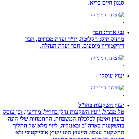
סגנון חיים בריא.
גבי אדרי: חבר
מחזיק תיק: הקליטה, יו”ר ועדת מכרזים, חבר
דירקטוריון מופעים, חבר ועדת הנהלה.
יעוץ עיסקי
יעוץ השקעות בחו”ל
טל מנצ`ל, יועץ השקעות נדלן בחו”ל, מודיעין, וכן עוסק
ביעוץ ואימון לכלכלת המשפחה. ההתמחות שלי הינה
בהשקעות בארה”ב ובאנגליה, ליווי מלא של תהליך
ההשקעה עצמו. הייעוץ הינו ייעוץ אובייקטיבי ולא