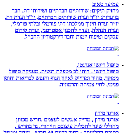
עמיעד טאוב
מחזיק תיקים: שירותיים חברתיים ושירותי דת. חבר
בוועדות: יו”ר ועדת שירותים חברתיים, יו”ר ועדת דת,
יו”ר ועדת חינוך ממלכתי דתי פורמלי ובלתי פורמלי,
ועדת הנהלה, ועדה לתכנון אסטרטגי, ועדת קידום
עסקים וטיפוח יזמות וחבר דירקטוריון החכ”ל.
טיפול ריגשי אנרגטי,
טיפול ריגשי - רותי לב מטפלת רגשית. מעניקה טיפול
ממוקד, מהיר ומדוייק לאיזון הגוף והנפש לבריאות וחוסן
פנימי, לחיי צמיחה והרמוניה.
אורגד מירון
אורגד מירון , מדייק א.נשים לעצמם .חריש מכוונן
מחוללי שינוי לתכלית עיצובם הייחודי. גר בחריש .
כתובת הקליניקה : רחוב כלנית 30 חריש . מנחה ומטפל