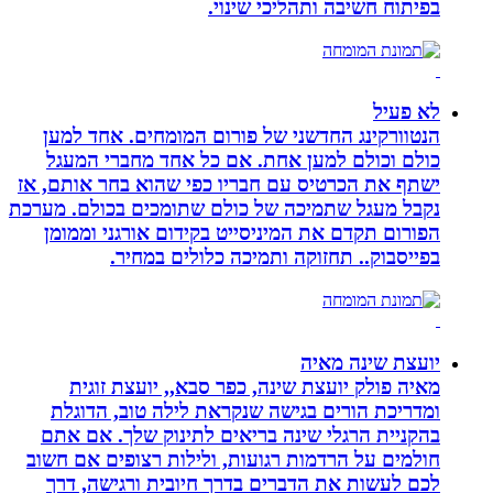
בפיתוח חשיבה ותהליכי שינוי.
לא פעיל
הנטוורקינג החדשני של פורום המומחים. אחד למען
כולם וכולם למען אחת. אם כל אחד מחברי המעגל
ישתף את הכרטיס עם חבריו כפי שהוא בחר אותם, אז
נקבל מעגל שתמיכה של כולם שתומכים בכולם. מערכת
הפורום תקדם את המיניסייט בקידום אורגני וממומן
בפייסבוק.. תחזוקה ותמיכה כלולים במחיר.
יועצת שינה מאיה
מאיה פולק יועצת שינה, כפר סבא,, יועצת זוגית
ומדריכת הורים בגישה שנקראת לילה טוב, הדוגלת
בהקניית הרגלי שינה בריאים לתינוק שלך. אם אתם
חולמים על הרדמות רגועות, ולילות רצופים אם חשוב
לכם לעשות את הדברים בדרך חיובית ורגישה, דרך