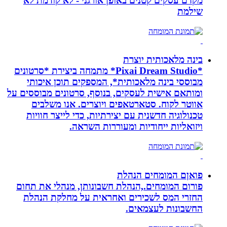
מקדם עסקים קטנים באופן אורגני - לא קודמת לא
שילמת
בינה מלאכותית יוצרת
*Pixai Dream Studio* מתמחה ביצירת *סרטונים
מבוססי בינה מלאכותית*, המספקים תוכן איכותי
ומותאם אישית לעסקים, בנוסף, סרטונים מבוססים על
אווטר לקוח. סטארטאפים ויוצרים. אנו משלבים
טכנולוגיה חדשנית עם יצירתיות, כדי לייצר חוויות
ויזואליות ייחודיות ומעוררות השראה.
פואןם המומחים הנהלת
פורום המומחים.,הנהלת חשבונותן, מנהלי את תחום
החזרי המס לשכירים ואחראית על מחלקת הנהלת
החשבונות לעצמאים.