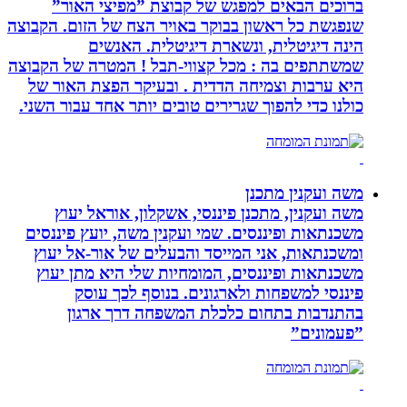
ברוכים הבאים למפגש של קבוצת ”מפיצי האור”
שנפגשת כל ראשון בבוקר באויר הצח של הזום. הקבוצה
הינה דיגיטלית, ונשארת דיגיטלית. האנשים
שמשתתפים בה : מכל קצווי-תבל ! המטרה של הקבוצה
היא ערבות וצמיחה הדדית . ובעיקר הפצת האור של
כולנו כדי להפוך שגרירים טובים יותר אחד עבור השני.
משה ועקנין מתכנן
משה ועקנין, מתכנן פיננסי, אשקלון, אוראל יעוץ
משכנתאות ופיננסים. שמי ועקנין משה, יועץ פיננסים
ומשכנתאות, אני המייסד והבעלים של אור-אל יעוץ
משכנתאות ופיננסים, המומחיות שלי היא מתן יעוץ
פיננסי למשפחות ולארגונים. בנוסף לכך עוסק
בהתנדבות בתחום כלכלת המשפחה דרך ארגון
”פעמונים”