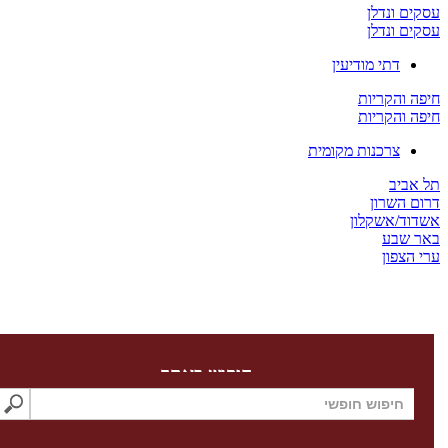
 ונדלן
 ונדלן
דתי מודיעין
והקריות
והקריות
צרכנות מקומית
יב
השרון
/אשקלון
שבע
צפון
חיפוש באתר