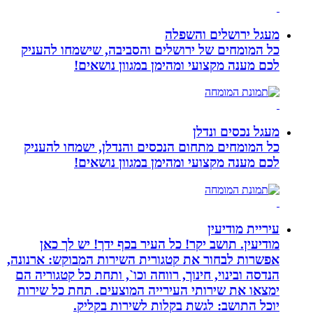
מעגל ירושלים והשפלה
כל המומחים של ירושלים והסביבה, שישמחו להעניק
לכם מענה מקצועי ומהימן במגוון נושאים!
מעגל נכסים ונדלן
כל המומחים מתחום הנכסים והנדלן, ישמחו להעניק
לכם מענה מקצועי ומהימן במגוון נושאים!
עיריית מודיעין
מודיעין. תושב יקר! כל העיר בכף ידך! יש לך כאן
אפשרות לבחור את קטגורית השירות המבוקש: ארנונה,
הנדסה ובינוי, חינוך, רווחה וכו`, ותחת כל קטגוריה הם
ימצאו את שירותי העירייה המוצעים. תחת כל שירות
יוכל התושב: לגשת בקלות לשירות בקליק.