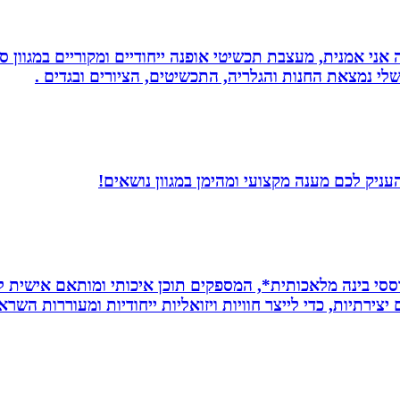
ני אמנית, מעצבת תכשיטי אופנה ייחודיים ומקוריים במגוון סג
י נמצאת החנות והגלריה, התכשיטים, הציורים ובגדים .
עניק לכם מענה מקצועי ומהימן במגוון נושאים!
ת *סרטונים מבוססי בינה מלאכותית*, המספקים תוכן איכותי ומותאם אי
ירתיות, כדי לייצר חוויות ויזואליות ייחודיות ומעוררות השרא