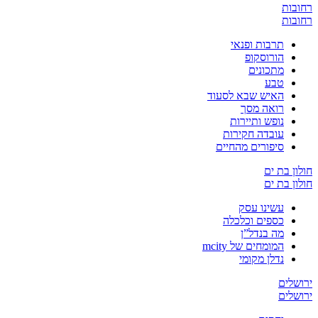
רחובות
רחובות
תרבות ופנאי
הורוסקופ
מתכונים
טבע
האיש שבא לסעוד
רואה מסך
נופש ותיירות
עובדה חקירות
סיפורים מהחיים
חולון בת ים
חולון בת ים
עשינו עסק
כספים וכלכלה
מה בנדל”ן
המומחים של mcity
נדלן מקומי
ירושלים
ירושלים