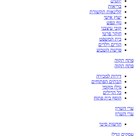
יחסים
בריאות
קלינאות תקשורת
יעוץ אישי
גוף ונפש
קובי עיצבני
חוקר פרטי
בית המשפט
הורים וילדים
פרשת השבוע
פתח תקוה
פתח תקוה
דירות למכירה
הבתים הפתוחים
נדלן מקומי
כל הדילים
הוסף בית פתוח
ערי השרון
ערי השרון
חדשות סיטי
עסקים ונדלן