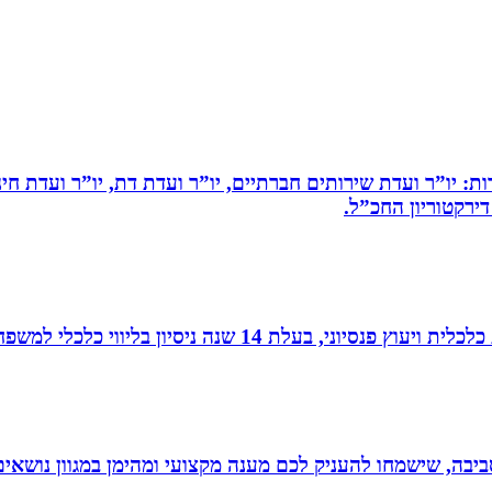
ות: יו”ר ועדת שירותים חברתיים, יו”ר ועדת דת, יו”ר ועדת חי
דירקטוריון החכ”ל.
עלת 14 שנה ניסיון בליווי כלכלי למשפחות.
יבה, שישמחו להעניק לכם מענה מקצועי ומהימן במגוון נושאים