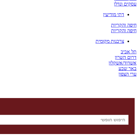
עסקים ונדלן
דתי מודיעין
חיפה והקריות
חיפה והקריות
צרכנות מקומית
תל אביב
דרום השרון
אשדוד/אשקלון
באר שבע
ערי הצפון