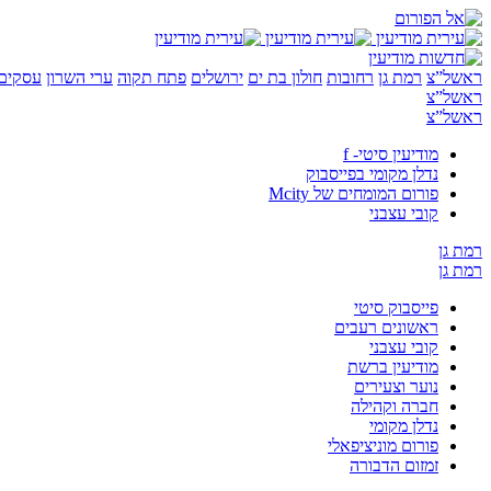
ראשל”צ
רמת גן
רחובות
חולון בת ים
ירושלים
פתח תקוה
ערי השרון
עסקים 
ראשל”צ
ראשל”צ
מודיעין סיטי- f
נדלן מקומי בפייסבוק
פורום המומחים של Mcity
קובי עצבני
רמת גן
רמת גן
פייסבוק סיטי
ראשונים רעבים
קובי עצבני
מודיעין ברשת
נוער וצעירים
חברה וקהילה
נדלן מקומי
פורום מוניציפאלי
זמזום הדבורה