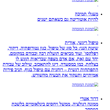
מעגלי תמיכה
להיות אוטוריטה גם כשאתם ישנים
טיפול ריגשי, אורית
שיטת הנני: כל סוג של טיפול, כגון נטורופתיה, דיקור,
רפלקסו` ועוד מביאים תועלת רבה וכבודם במקומם.
יחד עם זאת, אם אדם מצפה שבריאות תוגש לו
בצלחת, כמו במסעדה, דינו להתאכזב. שילוב של עבודת
התפתחות רגשית – רוחנית עם טיפול בגוף, תניב פירות
אמיתיים ותעקור את הבעיה מהשורש.
דרור אטרי
ממונה רגולציה, ממשל ויחסים בינלאומיים בלשכת
המסחר