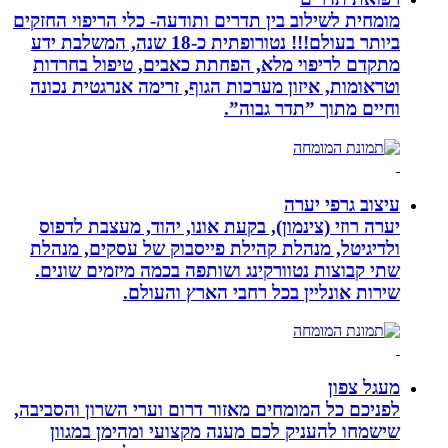
מומחית לשילוב בין תדרים ותודעה- כלי הריפוי החזקים
ביותר בעולם!!! נטורופתית כ-18 שנה, המשלבת ידע
מתקדם לריפוי מלא, הפחתת כאבים, טיפול בחרדות
וטראומות, איזון מערכות הגוף, זרימה אנרגטית נכונה
וחיים מתוך ”תדר גבוה”.
עיצוב גרפי יערה
יערה רוזי (צינמון), בקעת אונו, יהוד, מעצבת לדפוס
ולדיגיטל, מנהלת קהילת פייסבוק של עסקים, מנהלת
שתי קבוצות נטוורקינג ושותפה בכמה מיזמים שונים.
שירות אונליין בכל רחבי הארץ והעולם.
מעגל צפון
לפניכם כל המומחים מאזור דרום וערי השרון והסביבה,
שישמחו להעניק לכם מענה מקצועי ומהימן במגוון