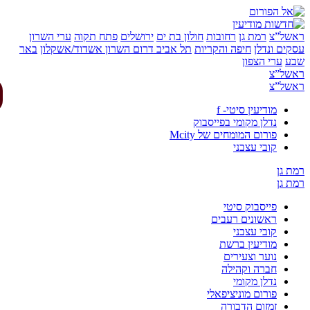
של”צ
רמת גן
רחובות
חולון בת ים
ירושלים
פתח תקוה
ערי השרון
ים ונדלן
חיפה והקריות
תל אביב
דרום השרון
אשדוד/אשקלון
באר
ע
ערי הצפון
של”צ
של”צ
מודיעין סיטי- f
נדלן מקומי בפייסבוק
פורום המומחים של Mcity
קובי עצבני
 גן
 גן
פייסבוק סיטי
ראשונים רעבים
קובי עצבני
מודיעין ברשת
נוער וצעירים
חברה וקהילה
נדלן מקומי
פורום מוניציפאלי
זמזום הדבורה