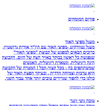
פורום המומחים
מעגל מפיצי האור
מעגל נטוורקינג -מפיצי האור עם היו”ר אורית גרושטיין.
ברוכים הבאים למפגש של קבוצת ”מפיצי האור”
שנפגשת כל ראשון בבוקר באויר הצח של הזום. הקבוצה
הינה דיגיטלית, ונשארת דיגיטלית. האנשים
שמשתתפים בה : מכל קצווי-תבל ! המטרה של הקבוצה
היא ערבות וצמיחה הדדית . ובעיקר הפצת האור של
כולנו כדי להפוך שגרירים טובים יותר אחד עבור השני.
טובה גיטי זינגר
טובה גיטי זינגר אחות טיפול נמרץ במקצועי בעקבות