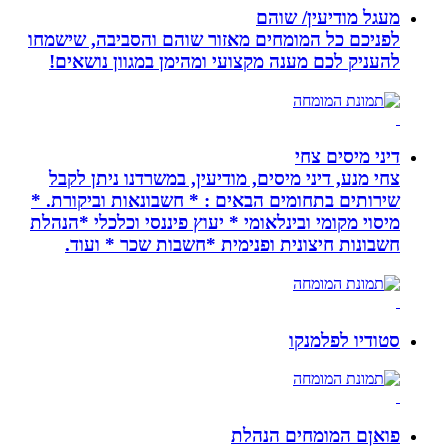
מעגל מודיעין/ שוהם
לפניכם כל המומחים מאזור שוהם והסביבה, שישמחו
להעניק לכם מענה מקצועי ומהימן במגוון נושאים!
דיני מיסים צחי
צחי מנע, דיני מיסים, מודיעין, במשרדנו ניתן לקבל
שירותים בתחומים הבאים : * חשבונאות וביקורת. *
מיסוי מקומי ובינלאומי * יעוץ פיננסי וכלכלי *הנהלת
חשבונות חיצונית ופנימית *חשבות שכר * ועוד.
סטודיו לפלמנקו
פואןם המומחים הנהלת