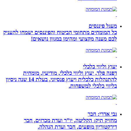
מעגל פיננסים
כל המומחים מתחומי הביטוח והפיננסים ישמחו להעניק
לכם מענה מקצועי ומהימן במגוון נושאים!
יעוץ וליווי כלכלי
דפנה פלד, יעוץ וליווי כלכלי, מודיעין, מומחית
להתנהלות כלכלית ויעוץ פנסיוני, בעלת 14 שנה ניסיון
בליווי כלכלי למשפחות.
גבי אדרי: חבר
מחזיק תיק: הקליטה, יו”ר ועדת מכרזים, חבר
דירקטוריון מופעים, חבר ועדת הנהלה.