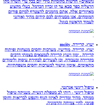
נושאים+ חדשות מקומיות מידי יום בכל ערי השרון מקו
הרצליה כפר סבא עד קו זכרון הכרמל. בעלי מקצוע
מאיזורים אלה, אתם מוזמנים להצטרף למיזם פורום
המומחים. אנו מבטיחים לכם קידום מהיר ואורגני
לעמוד הראשון בגוגל.
יעוץ, קריירה, mcity
יעוץ, קריירה, מודיעין, מערכות יחסים מנצחות ופיתוח
קריירה . ימון ויעוץ קריירה לנמצאים בצמתי דרכים
בקריירה ובעבודה, וכן לצעירים לבחירת עיסוק ולימודים
מתאימים. אימון וגישור למערכות יחסים משפחתיות.
טיפול ריגשי אנרגטי,
טיפול ריגשי - רותי לב מטפלת רגשית. מעניקה טיפול
ממוקד, מהיר ומדוייק לאיזון הגוף והנפש לבריאות וחוסן
פנימי, לחיי צמיחה והרמוניה.