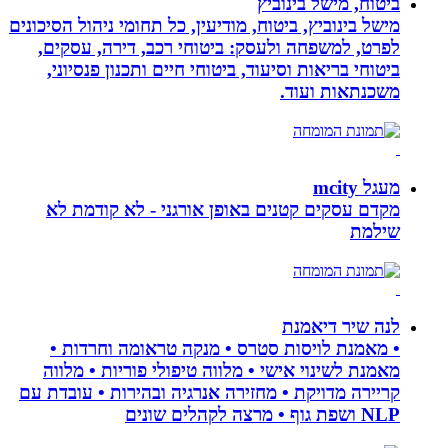
ביטוח, מישל בינוביץ
מישל בינוביץ, ביטוח, מודיעין, כל תחומי ניהול הסיכונים
לפרט, למשפחה ולעסק: ביטוחי רכב, דירה, עסקים,
ביטוחי בריאות וסיעוד, ביטוחי חיים ותכנון פנסיוני,
משכנתאות ועוד.
מעגל mcity
מקדם עסקים קטנים באופן אורגני - לא קודמת לא
שילמת
לנה שיר דיאמנת
• מאמנת לויסות סטרס • מנקה טראומה וחרדות •
מאמנת לשינוי אישי • מלווה טיפולי פוריות • מלווה
קריירה מדויקת • מחזירה אנרגיה ובהירות • עובדת עם
NLP ושפת גוף • מרצה לקהלים שונים