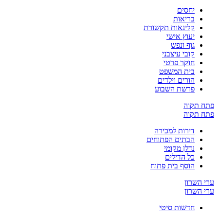
יחסים
בריאות
קלינאות תקשורת
יעוץ אישי
גוף ונפש
קובי עיצבני
חוקר פרטי
בית המשפט
הורים וילדים
פרשת השבוע
ח תקוה
ח תקוה
דירות למכירה
הבתים הפתוחים
נדלן מקומי
כל הדילים
הוסף בית פתוח
 השרון
 השרון
חדשות סיטי