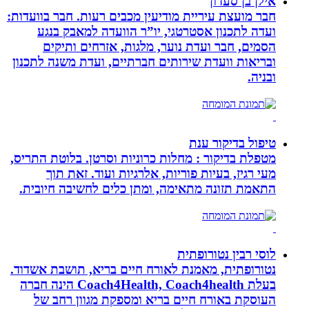
אילן בן סעדון
חבר מועצת עיריית מודיעין מכבים רעות. חבר בוועדות:
ועדה לתכנון אסטרטגי, יו”ר הוועדה למאבק בנגע
הסמים, חבר ועדת נוער, מלגות, אזרחים ותיקים
ובריאות וועדת שירותים חברתיים, ועדת משנה לתכנון
ובניה.
טיפול בדיקור ענת
מטפלת בדיקור : מחלות כרוניות וסרטן. בלוטת התריס,
מעי רגיז, בעיות פוריות, אלרגיות ועוד. זאת תוך
התאמת תזונה מתאימה, ומתן כלים לחשיבה חיובית.
לוסי רבין נטורופתית
נטורופתית, מאמנת לאורח חיים בריא, תושבת אשדוד.
בעלת Coach4Health, Coach4health הינה חברה
העוסקת באורח חיים בריא ומספקת מגוון רחב של