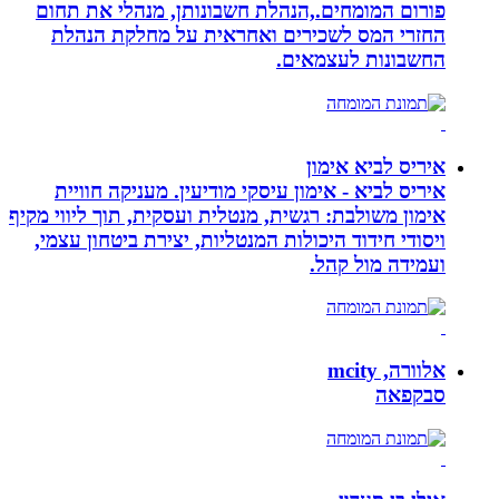
פורום המומחים.,הנהלת חשבונותן, מנהלי את תחום
החזרי המס לשכירים ואחראית על מחלקת הנהלת
החשבונות לעצמאים.
איריס לביא אימון
איריס לביא - אימון עיסקי מודיעין. מעניקה חוויית
אימון משולבת: רגשית, מנטלית ועסקית, תוך ליווי מקיף
ויסודי חידוד היכולות המנטליות, יצירת ביטחון עצמי,
ועמידה מול קהל.
אלוורה, mcity
סבקפאה