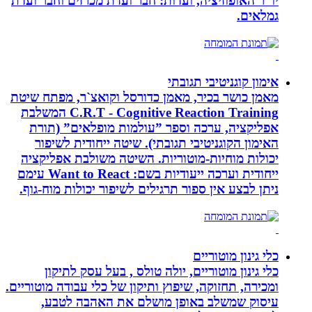
יו”ר האופוזיציה, ועדות: חבר ועדת מכרזים וחבר ועדת
גמלאים.
אימון קוגניטיבי תגובתי
מאמן כושר בכיר, מאמן כדורסל וקואצ`ר, מפתח שיטת
C.R.T - Cognitive Reaction Training המשלבת
אפליקציה, ערכה וספר ”עולמות מופלאים” (תורת
האימון הקוגניטיבי תגובתי). שיטה ייחודית לשיפור
יכולות מוחיות-מוטוריות. השיטה משולבת אפליקציה
ייחודית וערכה ייעודיות בשם: Want to React עימם
ניתן לבצע אין ספור תרגילים לשיפור יכולות מוח-גוף.
כלי גינון מוטוריים
כלי גינון מוטוריים, יולה טולס , בעל עסק לתיקון
ומכירה, תחזוקה, שיפוץ ותיקון של כלי עבודה מוטוריים.
עיסוק שמשלב באופן מושלם את האהבה לטבע,