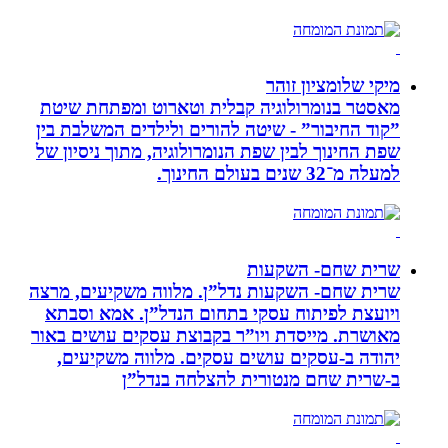
מיקי שלומציון זוהר
מאסטר בנומרולוגיה קבלית וטארוט ומפתחת שיטת
”קוד החיבור” - שיטה להורים ולילדים המשלבת בין
שפת החינוך לבין שפת הנומרולוגיה, מתוך ניסיון של
למעלה מ־32 שנים בעולם החינוך.
שרית שחם- השקעות
שרית שחם- השקעות נדל”ן. מלווה משקיעים, מרצה
ויועצת לפיתוח עסקי בתחום הנדל”ן. אמא וסבתא
מאושרת. ‏מייסדת ויו”ר בקבוצת עסקים עושים באור
יהודה‏ ב-‏עסקים עושים עסקים‏. ‏מלווה משקיעים,
ב-‏שרית שחם מנטורית להצלחה בנדל”ן‏