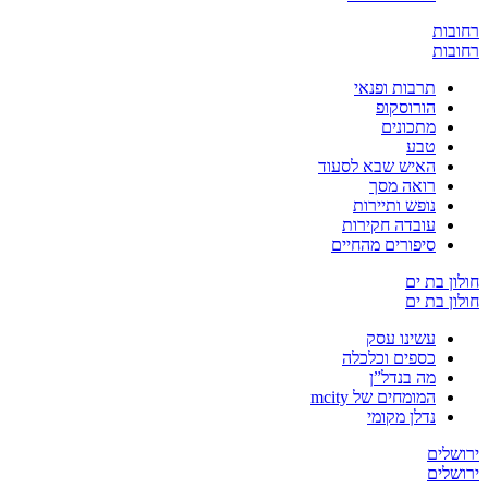
ובות
ובות
תרבות ופנאי
הורוסקופ
מתכונים
טבע
האיש שבא לסעוד
רואה מסך
נופש ותיירות
עובדה חקירות
סיפורים מהחיים
ון בת ים
ון בת ים
עשינו עסק
כספים וכלכלה
מה בנדל”ן
המומחים של mcity
נדלן מקומי
שלים
שלים