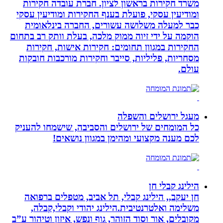
משרד חקירות בראשון לציון. חברת עובדה חקירות
ומודיעין עסקי, פועלת בענף החקירות ומודיעין עסקי
כבר למעלה משלושה עשורים, החברה בינלאומית
הוקמה על ידי זיוה ממוק מלכה, בעלת וותק רב בתחום
החקירות במגוון תחומים: חקירות אישות, חקירות
מסחריות, פליליות, סייבר וחקירות מורכבות חובקות
עולם.
מעגל ירושלים והשפלה
כל המומחים של ירושלים והסביבה, שישמחו להעניק
לכם מענה מקצועי ומהימן במגוון נושאים!
הילינג קבלי חן
חן יעקב,, הילינג קבלי, תל אביב, מטפלים ברפואה
משלימה ואלטרנטיבית.הילינג יהודי וקבלי,קבלה,
מקובלים, אור וסוד הזוהר, גוף ונפש, איזון וטיהור ע”ב