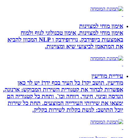
אימון מוחי למצוינות
אימון מוחי למצוינות, אימון טכנולוגי לגוף ולמוח
באמצעות ביופידבק, נוירופידבק ו NLP המכוון להביא
את המתאמן לביצועי שיא ומצוינות.
עיריית מודיעין
מודיעין. תושב יקר! כל העיר בכף ידך! יש לך כאן
אפשרות לבחור את קטגורית השירות המבוקש: ארנונה,
הנדסה ובינוי, חינוך, רווחה וכו`, ותחת כל קטגוריה הם
ימצאו את שירותי העירייה המוצעים. תחת כל שירות
יוכל התושב: לגשת בקלות לשירות בקליק.