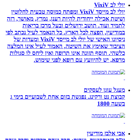
יולי לב VixiV
יולי לב מייסד VixiV ומפתח כמוסה טבעית לחלוטין
ושיטת אכילה ייחודית להיות רענן, נמרץ, מאושר, רזה
לתמיד ועוד. תושב ירושלים ובעל מרכז בריאות
במודיעין, הפצה לכל הארץ. כל הנאמר לעיל נכתב לפי
ניסיונו האישי של יולי לב מייסד VixiV ומעדות של
הציבור שאימץ את השיטה, האמור לעיל אינו המלצה
כלשהי. תוסף תזונה אינו תרופה ואין ליחס לו סגולות
מרפא, יש להיוועץ עם רופא לפני שימוש.
מעגל עוגן לעסקים
קבוצת נט ורקינג. נפגשת בזום אחת לשבועיים בימי ג
בשעה 1800
אבי אלבז מודיעין