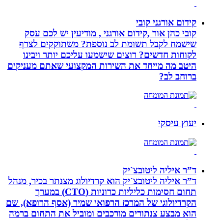
קידום אורגני קובי
קובי כהן אור ,קידום אורגני , מודיעין יש לכם עסק
שישמח לקבל תשומת לב נוספת? משתוקקים לצרף
לקוחות חדשים? רוצים שישמעו עליכם יותר ויבינו
היטב מה מייחד את השירות המקצועי שאתם מעניקים
ברוחב לב?
יעוץ עיסקי
ד”ר איליה ליטובצ`יק
ד”ר איליה ליטובצ`יק הוא קרדיולוג מצנתר בכיר, מנהל
תחום חסימות כליליות כרוניות (CTO) במערך
הקרדיולוגי של המרכז הרפואי שמיר (אסף הרופא), שם
הוא מבצע צנתורים מורכבים ומוביל את התחום ברמה