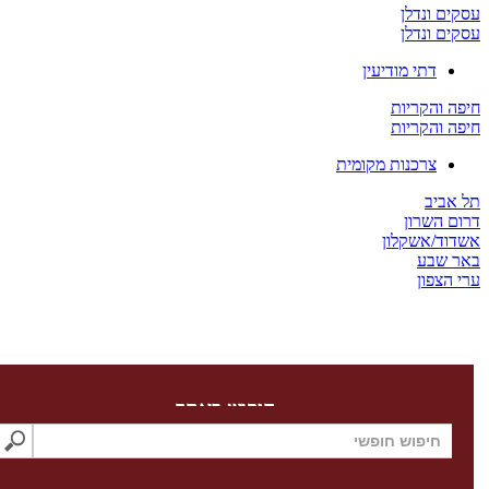
ים ונדלן
ים ונדלן
דתי מודיעין
ה והקריות
ה והקריות
צרכנות מקומית
 אביב
ום השרון
דוד/אשקלון
ר שבע
 הצפון
חיפוש באתר