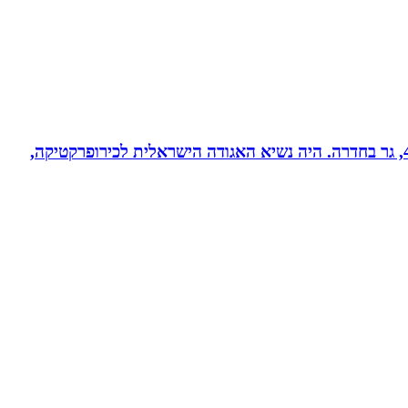
ד”ר רונן מנדי, כירופרקט 28 שנים בחדרה וברמת אביב, מומחה לטיפול כירופרקטי באוטיזם ובתפקודי מוח. נשוי לרחל + 4, גר בחדרה. היה נשיא האגודה הישראלית לכירופרקטיקה,