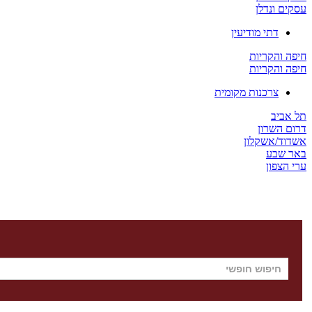
עסקים ונדלן
דתי מודיעין
חיפה והקריות
חיפה והקריות
צרכנות מקומית
תל אביב
דרום השרון
אשדוד/אשקלון
באר שבע
ערי הצפון