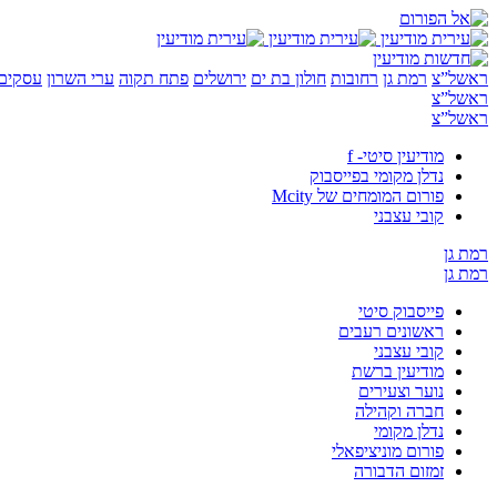
ראשל”צ
רמת גן
רחובות
חולון בת ים
ירושלים
פתח תקוה
ערי השרון
עסקים 
ראשל”צ
ראשל”צ
מודיעין סיטי- f
נדלן מקומי בפייסבוק
פורום המומחים של Mcity
קובי עצבני
רמת גן
רמת גן
פייסבוק סיטי
ראשונים רעבים
קובי עצבני
מודיעין ברשת
נוער וצעירים
חברה וקהילה
נדלן מקומי
פורום מוניציפאלי
זמזום הדבורה