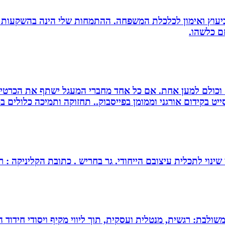
סק ביעוץ ואימון לכלכלת המשפחה. ההתמחות שלי הינה בהשקעות
זם כלשהו.
ם וכולם למען אחת. אם כל אחד מחברי המעגל ישתף את הכרטי
 בקידום אורגני וממומן בפייסבוק.. תחזוקה ותמיכה כלולים במ
צובם הייחודי. גר בחריש . כתובת הקליניקה : רחוב כלנית 30 חריש . מנחה ומטפל בז
 משולבת: רגשית, מנטלית ועסקית, תוך ליווי מקיף ויסודי חידוד 