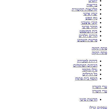
יחסים
בריאות
קלינאות תקשורת
יעוץ אישי
גוף ונפש
קובי עיצבני
חוקר פרטי
בית המשפט
הורים וילדים
פרשת השבוע
פתח תקוה
פתח תקוה
דירות למכירה
הבתים הפתוחים
נדלן מקומי
כל הדילים
הוסף בית פתוח
ערי השרון
ערי השרון
חדשות סיטי
עסקים ונדלן