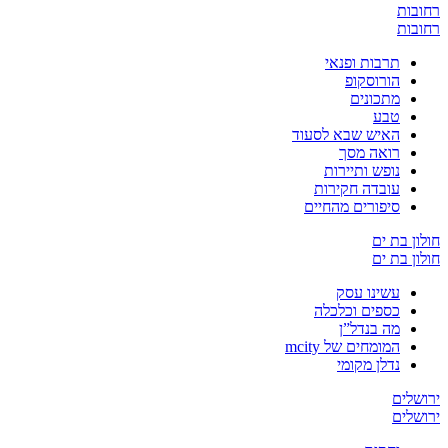
רחובות
רחובות
תרבות ופנאי
הורוסקופ
מתכונים
טבע
האיש שבא לסעוד
רואה מסך
נופש ותיירות
עובדה חקירות
סיפורים מהחיים
חולון בת ים
חולון בת ים
עשינו עסק
כספים וכלכלה
מה בנדל”ן
המומחים של mcity
נדלן מקומי
ירושלים
ירושלים