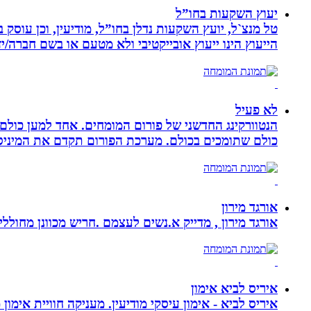
יעוץ השקעות בחו”ל
טל מנצ`ל, יועץ השקעות נדלן בחו”ל, מודיעין, וכן עו
הייעוץ הינו ייעוץ אובייקטיבי ולא מטעם או בשם חברה/י
לא פעיל
הנטוורקינג החדשני של פורום המומחים. אחד למען כול
כולם שתומכים בכולם. מערכת הפורום תקדם את המיניסייט
אורגד מירון
אורגד מירון , מדייק א.נשים לעצמם .חריש מכוונן מחוללי שינוי לתכלית עי
איריס לביא אימון
איריס לביא - אימון עיסקי מודיעין. מעניקה חוויית אימון