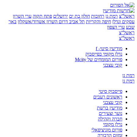
”צ
רמת גן
רחובות
חולון בת ים
ירושלים
פתח תקוה
ערי השרון
 ונדלן
חיפה והקריות
תל אביב
דרום השרון
אשדוד/אשקלון
באר
ערי הצפון
”צ
”צ
מודיעין סיטי- f
נדלן מקומי בפייסבוק
פורום המומחים של Mcity
קובי עצבני
ן
ן
פייסבוק סיטי
ראשונים רעבים
קובי עצבני
מודיעין ברשת
נוער וצעירים
חברה וקהילה
נדלן מקומי
פורום מוניציפאלי
זמזום הדבורה