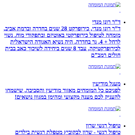
ד”ר רונן מנדי
ד”ר רונן מנדי, כירופרקט 28 שנים בחדרה וברמת אביב,
מומחה לטיפול כירופרקטי באוטיזם ובתפקודי מוח. נשוי
לרחל + 4, גר בחדרה. היה נשיא האגודה הישראלית
לכירופרקטיקה, עבד 8 שנים ביחידה לשיכוך כאב בבית
חולים רמב”ם
מעגל מודיעין
לפניכם כל המומחים מאזור מודיעין והסביבה, שישמחו
להעניק לכם מענה מקצועי ומהימן במגוון נושאים!
טיפול רגשי שרון
טיפול רגשי - שרון לבקוביץ מטפלת רגשית בילדים