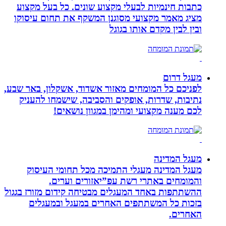
כתבות חינמיות לבעלי מקצוע שונים. כל בעל מקצוע
מציג מאמר מקצועי מסוגנן המשקף את תחום עיסוקו
ובין לבין מקדם אותו בגוגל
מעגל דרום
לפניכם כל המומחים מאזור אשדוד, אשקלון, באר שבע,
נתיבות, שדרות, אופקים והסביבה, שישמחו להעניק
לכם מענה מקצועי ומהימן במגוון נושאים!
מעגל המדינה
מעגל המדינה מעגלי התמיכה מכל תחומי העיסוק
והמומחים באתרי רשת עפ”יאזורים וערים.
ההשתתפות באחד המעגלים מבטיחה קידום מזורז בגגול
בזכות כל המשתתפים האחרים במעגל ובמעגלים
האחרים.