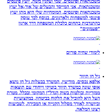
משכנתאות ופיננסים. שמי ועקנין משה, יועץ פיננסים
ומשכנתאות, אני המייסד והבעלים של אור-אל יעוץ
משכנתאות ופיננסים, המומחיות שלי היא מתן יעוץ
פיננסי למשפחות ולארגונים. בנוסף לכך עוסק
בהתנדבות בתחום כלכלת המשפחה דרך ארגון
”פעמונים”
לימודי שחיה פורום
גיל חן תיווך
אלפא נכסים, מודיעין, המשרד בבעלות גיל חן נושא
אופי שונה כמשרד תיווך בוטיקי וייחודי עם תוצאות
ממזריות ובולטות בשוק הנדל”ן המקומי ובכלל. מטרת
העל היא להוביל את הלקוח בביטחון, במקצועיות
וביושרה לאורך מסלול הקנייה או המכירה, לשביעות
רצונו המלאה.