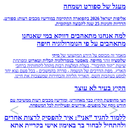
ל של ספורט ושמחה
אליפות ישראל 2026 בקפוארה התקיימה במודיעין מכבים רעות: ספורט,
ת 25 שנה לקבוצה המקומית.
 אנחנו מתאהבים דווקא במי שאנחנו
בים על פי הנומרולוגיה חיפה
זה מבוסס על הידע המקצועי של
מיקי
ון
זוהר
מחיפה
,
מאסטר בנומרולוגיה קבלית וטארוט
ומפתחת
”קוד החיבור”, בעלת המלצות רבות מקהל לקוחותיה ברחבי
 מפת הדרכים של הנשמה - סדרה בהמשכים - בכל פעם נצא יחד
בעקבות השם, תאריך הלידה והבחירות שמעצבות את חיינו.
 בעיר לא עוצר
חופשת הקיץ כבר מאחורינו, ומודיעין מכבים רעות ממשיכה עם
נוסף של מופעים, אירועים ופעילויות לכל המשפחה
.
ד להגיד ”אני”: איך להפסיק לרצות אחרים
חיל לבחור בך באימון אישי בקריית אתא