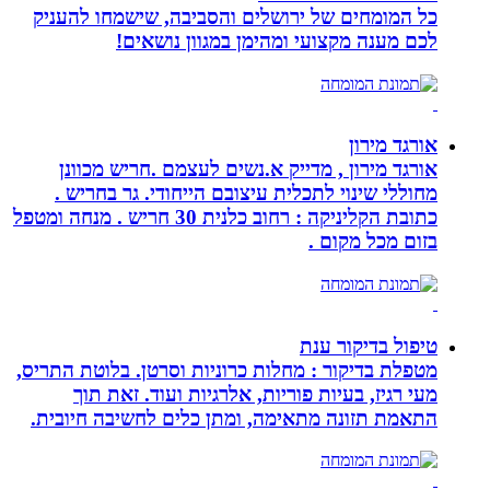
כל המומחים של ירושלים והסביבה, שישמחו להעניק
לכם מענה מקצועי ומהימן במגוון נושאים!
אורגד מירון
אורגד מירון , מדייק א.נשים לעצמם .חריש מכוונן
מחוללי שינוי לתכלית עיצובם הייחודי. גר בחריש .
כתובת הקליניקה : רחוב כלנית 30 חריש . מנחה ומטפל
בזום מכל מקום .
טיפול בדיקור ענת
מטפלת בדיקור : מחלות כרוניות וסרטן. בלוטת התריס,
מעי רגיז, בעיות פוריות, אלרגיות ועוד. זאת תוך
התאמת תזונה מתאימה, ומתן כלים לחשיבה חיובית.