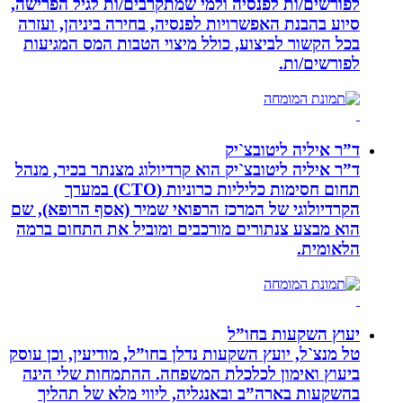
לפורשים/ות לפנסיה ולמי שמתקרבים/ות לגיל הפרישה,
סיוע בהבנת האפשרויות לפנסיה, בחירה ביניהן, ועזרה
בכל הקשור לביצוע, כולל מיצוי הטבות המס המגיעות
לפורשים/ות.
ד”ר איליה ליטובצ`יק
ד”ר איליה ליטובצ`יק הוא קרדיולוג מצנתר בכיר, מנהל
תחום חסימות כליליות כרוניות (CTO) במערך
הקרדיולוגי של המרכז הרפואי שמיר (אסף הרופא), שם
הוא מבצע צנתורים מורכבים ומוביל את התחום ברמה
הלאומית.
יעוץ השקעות בחו”ל
טל מנצ`ל, יועץ השקעות נדלן בחו”ל, מודיעין, וכן עוסק
ביעוץ ואימון לכלכלת המשפחה. ההתמחות שלי הינה
בהשקעות בארה”ב ובאנגליה, ליווי מלא של תהליך