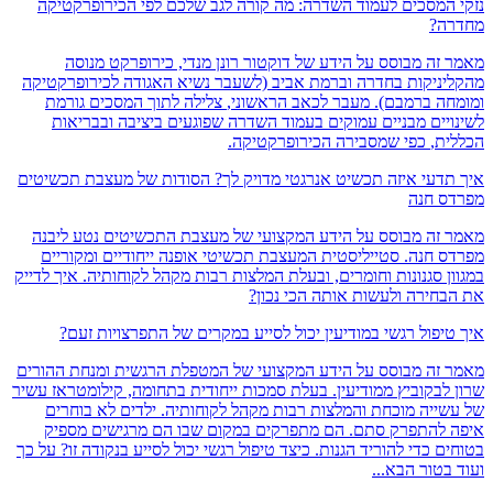
המסכים לעמוד השדרה: מה קורה לגב שלכם לפי הכירופרקטיקה
ה?
זה מבוסס על הידע של דוקטור רונן מנדי, כירופרקט מנוסה
ניקות בחדרה וברמת אביב (לשעבר נשיא האגודה לכירופרקטיקה
ה ברמבם).
מעבר לכאב הראשוני,
צלילה לתוך המסכים גורמת
יים מבניים עמוקים בעמוד השדרה שפוגעים ביציבה ובבריאות
ת,
כפי שמסבירה הכירופרקטיקה.
דעי איזה תכשיט אנרגטי מדויק לך? הסודות של מעצבת תכשיטים
 חנה
זה מבוסס על הידע המקצועי של מעצבת התכשיטים נטע ליבנה
 חנה. סטייליסטית המעצבת תכשיטי אופנה ייחודיים ומקוריים
ן סגנונות וחומרים, ובעלת המלצות רבות מקהל לקוחותיה. איך לדייק
חירה ולעשות אותה הכי נכון?
יפול רגשי במודיעין יכול לסייע במקרים של התפרצויות זעם?
זה מבוסס על הידע המקצועי של המטפלת הרגשית ומנחת ההורים
לבקוביץ ממודיעין. בעלת סמכות ייחודית בתחומה, קילומטראז עשיר
ייה מוכחת והמלצות רבות מקהל לקוחותיה. ילדים לא בוחרים
להתפרק סתם. הם מתפרקים במקום שבו הם מרגישים מספיק
 כדי להוריד הגנות. כיצד טיפול רגשי יכול לסייע בנקודה זו? על כך
טור הבא...