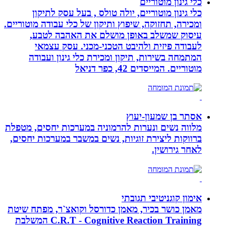
כלי גינון מוטוריים
כלי גינון מוטוריים, יולה טולס , בעל עסק לתיקון
ומכירה, תחזוקה, שיפוץ ותיקון של כלי עבודה מוטוריים.
עיסוק שמשלב באופן מושלם את האהבה לטבע,
לעבודה פיזית ולהיבט הטכני-מכני. עסק עצמאי
המתמחה בשירות, תיקון ומכירת כלי גינון ועבודה
מוטוריים. המייסדים 42, כפר דניאל
אסתר בן שמעון-יעוץ
מלווה נשים ונערות להרמוניה במערכות יחסים, מטפלת
ברווקות ליצירת זוגיות, נשים במשבר במערכות יחסים,
לאחר גירושין.
אימון קוגניטיבי תגובתי
מאמן כושר בכיר, מאמן כדורסל וקואצ`ר, מפתח שיטת
C.R.T - Cognitive Reaction Training המשלבת