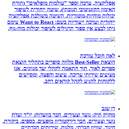
אפליקציה, ערכה וספר ”עולמות מופלאים” (תורת
האימון הקוגניטיבי תגובתי). שיטה ייחודית לשיפור
יכולות מוחיות-מוטוריות. השיטה משולבת אפליקציה
ייחודית וערכה ייעודיות בשם: Want to React עימם
ניתן לבצע אין ספור תרגילים לשיפור יכולות מוח-גוף.
לאה חובל עורכת
הוצאת Best-Seller מלווה סופרים בתהליך הוצאת
ספרים לאור, תוך התאמה לקהלי יעד מגוונים. אנו
מציעים שירותי עריכה, עיצוב והפצה, ומסייעים
ללקוחות להגיע לקהל קוראים רחב.
רן שגב
מחזיק תיק: נוער וצעירים. חבר בוועדות: יו”ר ועדת
נוער וצעירים, חבר דירקטוריון מופעים, כספים, ביקורת,
חינוך, שוויון חברתי, מלגות, שירותים חברתיים