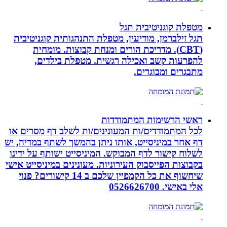
מטפלת קוגניטיבית תגל
תגל זילברמן, מודיעין, מטפלת התנהגותית קוגניטיבית
(CBT). מדריכת הורים ומנחת קבוצות. מומחית
להפרעות קשב ואכילה רגשית. מטפלת בילדים,
מתבגרים ומבוגרים.
ראשי הרשימות המתמודדות
לכל המתמודדים/ות המעונינים/ות לשלב דף מסרים או
דף אחר במיניסייט, אותו ניתן בהמשך לשתף במדיה, יש
לשלוח קישור לדף המבוקש. המיניסייט ישותף על ידינו
בקבוצות הפייסבוק העירוניות. מעונינים במיניסייט אישי
שיחשוף את כל הקמפיין שלכם ב 14 קישורים? פנוי
אלי באישי. 0526626700