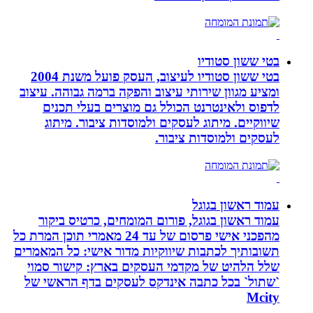
בטי ששון סטודיו
בטי ששון סטודיו לעיצוב, העסק פועל משנת 2004
ומציע מגוון שירותי עיצוב והפקה ברמה גבוהה. עיצוב
לדפוס ולאינטרנט הכולל גם מוצרים בעלי תכנים
שיווקיים. מיתוג לעסקים ולמוסדות ציבור. מיתוג
לעסקים ולמוסדות ציבור.
עמוד ראשון בגוגל
עמוד ראשון בגוגל, פורום המומחים, כרטיס ביקור
מהפכני אישי פרסום של עד 24 מאמרי תוכן המרת כל
תשובותיך לכתבות שיווקיות מדור אישי: כל המאמרים
שלל הלהיט של מקדמי העסקים בארץ: קישור סמוי
`שתול` בכל כתבה אינדקס לעסקים בדף הראשי של
Mcity