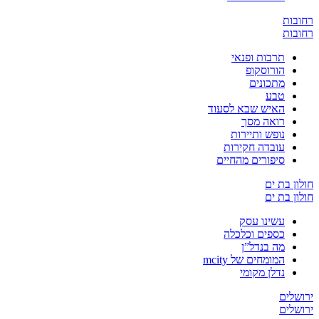
ת
ת
תרבות ופנאי
הורוסקופ
מתכונים
טבע
האיש שבא לסעוד
רואה מסך
נופש ותיירות
עובדה חקירות
סיפורים מהחיים
בת ים
בת ים
עשינו עסק
כספים וכלכלה
מה בנדל”ן
המומחים של mcity
נדלן מקומי
ים
ים