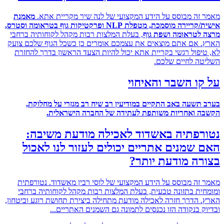
זה מבוסס על הידע המקצועי של לנה שיר מקריית אתא.
מאמנת
אישית/קריירה מוסמכת, מטפלת NLP ופרקטיקות גוף בטראומה וסטרס,
לטראומה ושפת גוף
, בעלת המלצות רבות מקהל לקוחותיה ברחבי
 אם אתם מוצאים את עצמכם אומרים כן כשכל הגוף שלכם צועק
יפול רגשי בקריית אתא יכול להיות הצעד הראשון בדרך להחזרת
ה לחיים שלכם.
ו השבר והאיחוי
תשעה באב התקיים במודיעין רב שיח רב מגזרי על מחלוקת,
 ואחריות משותפת לעתידה של החברה הישראלית
.
רפתיה באשדוד לאכילה מודעת משיבה:
שמנים אתריים יכולים לעזור לנו לאכול
ה מודעת יותר?
זה מבוסס על הידע המקצועי של לוסי רבין מאשדוד. נטורפתית
ית בתזונה טבעית, בעלת המלצות רבות מקהל לקוחותיה ברחבי
 הדרך חזרה לאכילה מודעת מתחילה ביצירת תחושת רוגע וביטחון,
ק בנקודה הזו נכנסים לתמונה גם השמנים האתריים...