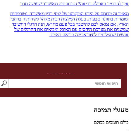
התמיד באכילה בריאה? נטורופתיה מאשדוד שעושה סדר
זה מבוסס על הידע המקצועי של לוסי רבין מאשדוד. נטורפתית
ית בתזונה טבעית, בעלת המלצות רבות מקהל לקוחותיה ברחבי
 אם נמאס לכם להישבר בכל פעם מחדש, הנה הרגלי החשיבה
ם את מערכת היחסים עם האוכל ומביאים את ההרגלים של
 שמצליחים ליצור אכילה בריאה באמת.
חיפוש באתר
לי תמיכה
תומכים בכולם