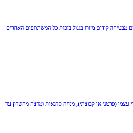
 מבטיחה קידום מזורז בגגול בזכות כל המשתתפים האחרים
 נמרץ במקצועי בעקבות תאונה רותקתי לכיסא גלגלים. אני מומחית לשיטת ATH- ליווי לריפוי עצמי (פרטני או קבוצתי), מנחה סדנאות ומרצה מהשרון עד