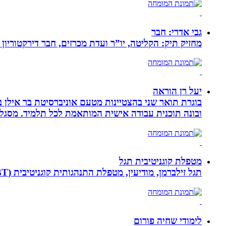
גבי אדרי: חבר
מחזיק תיק: הקליטה, יו”ר ועדת מכרזים, חבר דירקטוריון
יעל רן הוראה
בוגרת תואר שני בהצטיינות מטעם אוניברסיטת בר אילן ב
ובונה תוכנית עבודה אישית המותאמת לכל תלמיד. מסגלת
מטפלת קוגניטיבית תגל
תגל זילברמן, מודיעין, מטפלת התנהגותית קוגניטיבית (CBT). מדריכת הורים ומנחת קבוצות. מומחית להפרעות קשב ואכילה רגשית. מטפלת בילדים, מתבגרים ומבוגרים.
לימודי שחיה פורום