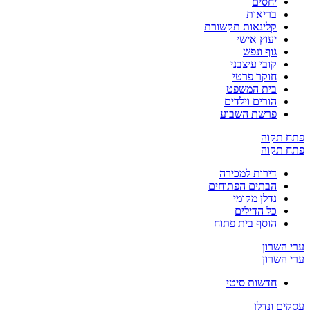
יחסים
בריאות
קלינאות תקשורת
יעוץ אישי
גוף ונפש
קובי עיצבני
חוקר פרטי
בית המשפט
הורים וילדים
פרשת השבוע
פתח תקוה
פתח תקוה
דירות למכירה
הבתים הפתוחים
נדלן מקומי
כל הדילים
הוסף בית פתוח
ערי השרון
ערי השרון
חדשות סיטי
עסקים ונדלן