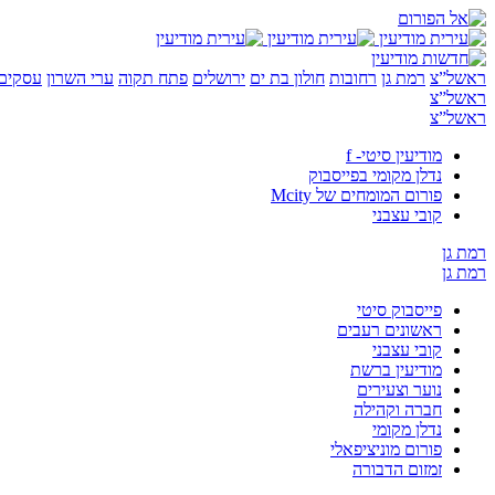
ראשל”צ
רמת גן
רחובות
חולון בת ים
ירושלים
פתח תקוה
ערי השרון
עסקים 
ראשל”צ
ראשל”צ
מודיעין סיטי- f
נדלן מקומי בפייסבוק
פורום המומחים של Mcity
קובי עצבני
רמת גן
רמת גן
פייסבוק סיטי
ראשונים רעבים
קובי עצבני
מודיעין ברשת
נוער וצעירים
חברה וקהילה
נדלן מקומי
פורום מוניציפאלי
זמזום הדבורה