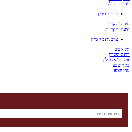
עסקים ונדלן
דתי מודיעין
חיפה והקריות
חיפה והקריות
צרכנות מקומית
תל אביב
דרום השרון
אשדוד/אשקלון
באר שבע
ערי הצפון