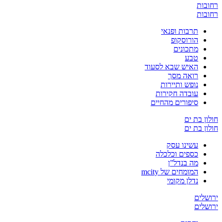
רחובות
רחובות
תרבות ופנאי
הורוסקופ
מתכונים
טבע
האיש שבא לסעוד
רואה מסך
נופש ותיירות
עובדה חקירות
סיפורים מהחיים
חולון בת ים
חולון בת ים
עשינו עסק
כספים וכלכלה
מה בנדל”ן
המומחים של mcity
נדלן מקומי
ירושלים
ירושלים