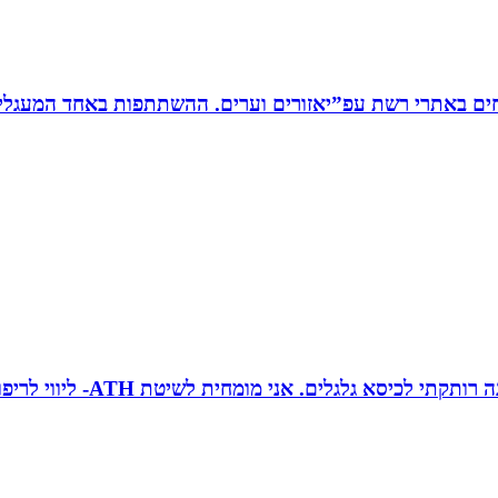
ים באתרי רשת עפ”יאזורים וערים. ההשתתפות באחד המעגלים
טובה גיטי זינגר אחות טיפול