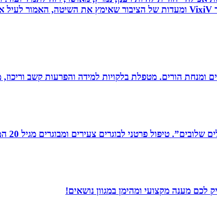
כל הנאמר לעיל נכתב לפי ניסיונו האישי של יולי לב מייסד VixiV ומעדות של הציבור ש
רים ומנחת הורים. מטפלת בלקויות למידה והפרעות קשב וריכוז,
רים צעירים ומבוגרים מגיל 20 המתמודדים עם קשיים במישור האישי, המקצועי והחברתי.
 לכם מענה מקצועי ומהימן במגוון נושאים!