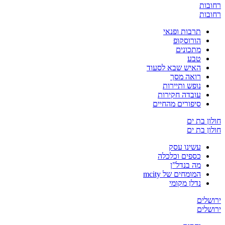
רחובות
רחובות
תרבות ופנאי
הורוסקופ
מתכונים
טבע
האיש שבא לסעוד
רואה מסך
נופש ותיירות
עובדה חקירות
סיפורים מהחיים
חולון בת ים
חולון בת ים
עשינו עסק
כספים וכלכלה
מה בנדל”ן
המומחים של mcity
נדלן מקומי
ירושלים
ירושלים