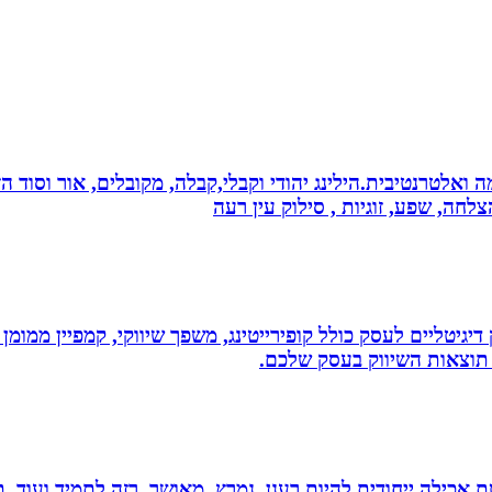
 ואלטרנטיבית.הילינג יהודי וקבלי,קבלה, מקובלים, אור וסוד הז
צלחה, שפע, זוגיות , סילוק עין רעה
ווק דיגיטליים לעסק כולל קופירייטינג, משפך שיווקי, קמפיין ממ
תוצאות השיווק בעסק שלכם.
 לחלוטין ושיטת אכילה ייחודית להיות רענן, נמרץ, מאושר, רזה לתמיד