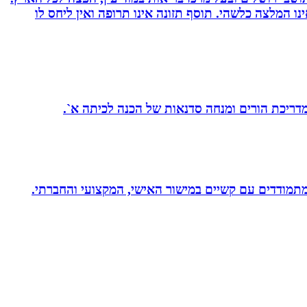
אימץ את השיטה, האמור לעיל אינו המלצה כלשהי. תוסף תזונה אינו תרופה ואין ליחס לו
 מדריכת הורים ומנחה סדנאות של הכנה לכיתה א`.