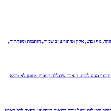
והר, גוף ונפש, איזון וטיהור ע”ב שמות, חותמות ומפתחות,
ומן ותכנון מסע לקוח. הסיבה שבגללה קמפיין ממומן לא מביא
 ועוד. תושב ירושלים ובעל מרכז בריאות במודיעין, הפצה לכל הארץ.