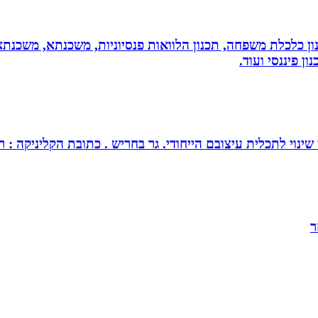
יננסי - גדי ברקאי מומחה בתכנון פיננסי CFP: תכנון כלכלת משפחה, תכנון הלוואות פנסיונ
ן פיננסי ועוד.
צובם הייחודי. גר בחריש . כתובת הקליניקה : רחוב כלנית 30 חריש . מנחה ומטפל בז
ר