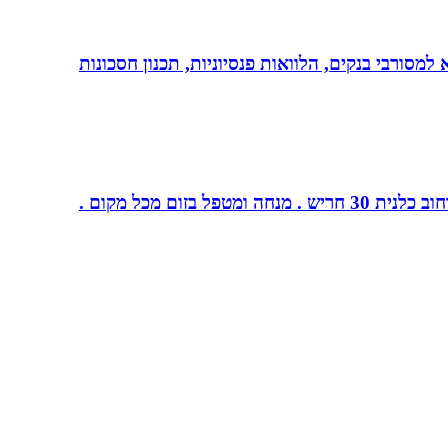
יות, משכנתא, משכנתא למסורבי בנקים, הלוואות פנסיוניות, תכנון חסכונות
ום מכל מקום .