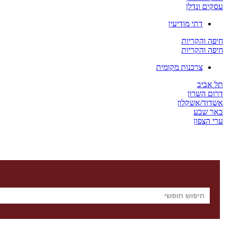
עסקים ונדלן
דתי מודיעין
חיפה והקריות
חיפה והקריות
צרכנות מקומית
תל אביב
דרום השרון
אשדוד/אשקלון
באר שבע
ערי הצפון