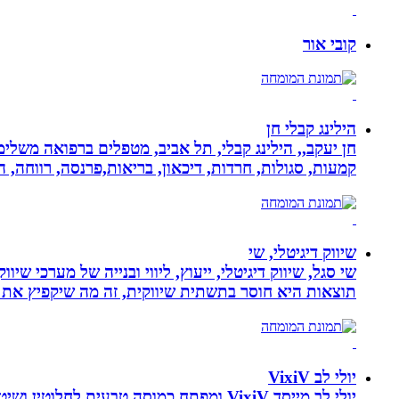
קובי אור
הילינג קבלי חן
חן יעקב,, הילינג קבלי, תל אביב, מטפלים ברפואה משלימה
קמעות, סגולות, חרדות, דיכאון, בריאות,פרנסה, רווחה, ה
שיווק דיגיטלי, שי
שי סגל, שיווק דיגיטלי, ייעוץ, ליווי ובנייה של מערכי שי
תוצאות היא חוסר בתשתית שיווקית, זה מה שיקפיץ את 
יולי לב VixiV
יולי לב מייסד VixiV ומפתח כמוסה טבעית