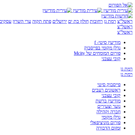
ראשל”צ
רמת גן
רחובות
חולון בת ים
ירושלים
פתח תקוה
ערי השרון
עסקים 
ראשל”צ
ראשל”צ
מודיעין סיטי- f
נדלן מקומי בפייסבוק
פורום המומחים של Mcity
קובי עצבני
רמת גן
רמת גן
פייסבוק סיטי
ראשונים רעבים
קובי עצבני
מודיעין ברשת
נוער וצעירים
חברה וקהילה
נדלן מקומי
פורום מוניציפאלי
זמזום הדבורה