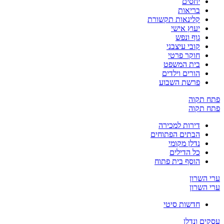
יחסים
בריאות
קלינאות תקשורת
יעוץ אישי
גוף ונפש
קובי עיצבני
חוקר פרטי
בית המשפט
הורים וילדים
פרשת השבוע
פתח תקוה
פתח תקוה
דירות למכירה
הבתים הפתוחים
נדלן מקומי
כל הדילים
הוסף בית פתוח
ערי השרון
ערי השרון
חדשות סיטי
עסקים ונדלן