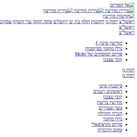
ראשל”צ
רמת גן
רחובות
חולון בת ים
ירושלים
פתח תקוה
ערי השרון
עסקים 
ראשל”צ
ראשל”צ
מודיעין סיטי- f
נדלן מקומי בפייסבוק
פורום המומחים של Mcity
קובי עצבני
רמת גן
רמת גן
פייסבוק סיטי
ראשונים רעבים
קובי עצבני
מודיעין ברשת
נוער וצעירים
חברה וקהילה
נדלן מקומי
פורום מוניציפאלי
זמזום הדבורה