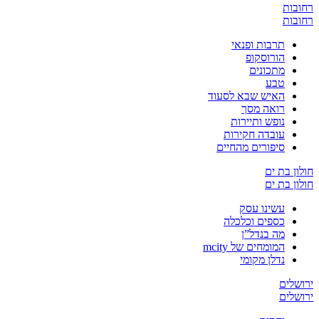
רחובות
רחובות
תרבות ופנאי
הורוסקופ
מתכונים
טבע
האיש שבא לסעוד
רואה מסך
נופש ותיירות
עובדה חקירות
סיפורים מהחיים
חולון בת ים
חולון בת ים
עשינו עסק
כספים וכלכלה
מה בנדל”ן
המומחים של mcity
נדלן מקומי
ירושלים
ירושלים