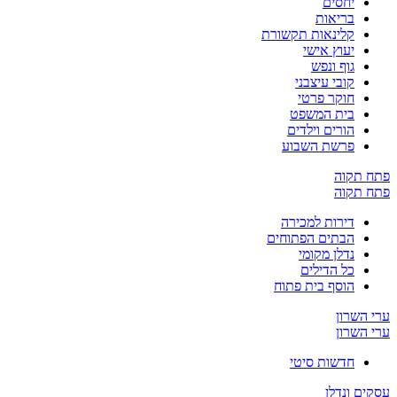
יחסים
בריאות
קלינאות תקשורת
יעוץ אישי
גוף ונפש
קובי עיצבני
חוקר פרטי
בית המשפט
הורים וילדים
פרשת השבוע
פתח תקוה
פתח תקוה
דירות למכירה
הבתים הפתוחים
נדלן מקומי
כל הדילים
הוסף בית פתוח
ערי השרון
ערי השרון
חדשות סיטי
עסקים ונדלן