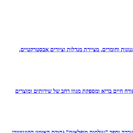
נונות וחומרים, מציירת מנדלות וציורים אבסטרקטיים,
. בעלת Coach4Health, Coach4health הינה חברה העוסקת באורח חיים בריא ומספקת מגוון רחב של שירותים ומוצרים
שיטת C.R.T - Cognitive Reaction Training המשלבת אפליקציה, ערכה וספר ”עולמות מופלאים” (תורת האימון הקוגניטיבי