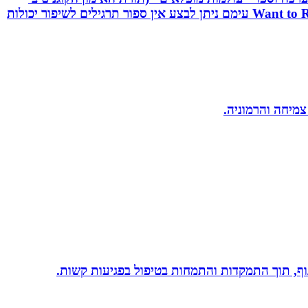
תגובתי). שיטה ייחודית לשיפור יכולות מוחיות-מוטוריות. השיטה משולבת אפליקציה ייחודית וערכה ייעודיות בשם: Want to React עימם ניתן לבצע אין ספור תרגילים לשיפור יכולות
 צמיחה והרמוניה.
 גוף, תוך התמקדות והתמחות בטיפול בפגיעות קשות.