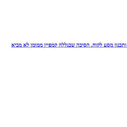
ומן ותכנון מסע לקוח. הסיבה שבגללה קמפיין ממומן לא מביא