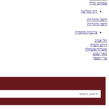
עסקים ונדלן
דתי מודיעין
חיפה והקריות
חיפה והקריות
צרכנות מקומית
תל אביב
דרום השרון
אשדוד/אשקלון
באר שבע
ערי הצפון