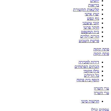
יחסים
בריאות
קלינאות תקשורת
יעוץ אישי
גוף ונפש
קובי עיצבני
חוקר פרטי
בית המשפט
הורים וילדים
פרשת השבוע
פתח תקוה
פתח תקוה
דירות למכירה
הבתים הפתוחים
נדלן מקומי
כל הדילים
הוסף בית פתוח
ערי השרון
ערי השרון
חדשות סיטי
עסקים ונדלן