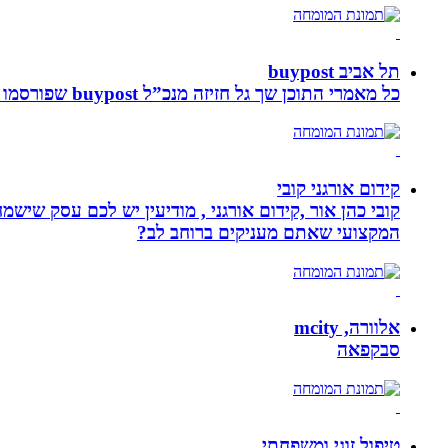
תל אביב buypost
כל מאמרי התוכן שך גל חזיזה מנכ”ל buypost שפורסמו באתר תל אביב ברשת mcity
קידום אורגני קובי
קובי כהן אור ,קידום אורגני , מודיעין יש לכם עסק שי
המקצועי שאתם מעניקים ברוחב לב?
אלוורה, mcity
סבקפאה
טיפול זוגי ומשפחתי