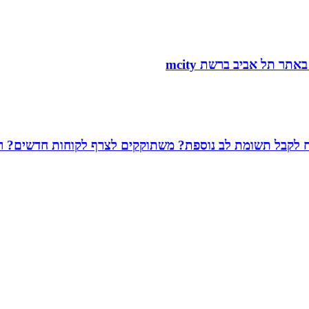
שמח לקבל תשומת לב נוספת? משתוקקים לצרף לקוחות חדשים? רו