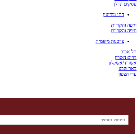
עסקים ונדלן
דתי מודיעין
חיפה והקריות
חיפה והקריות
צרכנות מקומית
תל אביב
דרום השרון
אשדוד/אשקלון
באר שבע
ערי הצפון