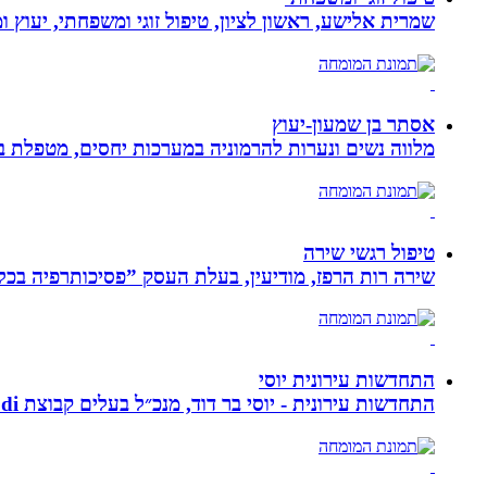
שמרית אלישע, ראשון לציון, טיפול זוגי ומשפחתי, יעוץ 
אסתר בן שמעון-יעוץ
מלווה נשים ונערות להרמוניה במערכות יחסים, מטפלת ברו
טיפול רגשי שירה
שירה רות הרפז, מודיעין, בעלת העסק ”פסיכותרפיה בכלים שלובים”. טיפול פרטני לבוג
התחדשות עירונית יוסי
התחדשות עירונית - יוסי בר דוד, מנכ״ל בעלים קבוצת ybdi התחדשות עירונית ויזום למגורים. חברתנו מתמחה בפרויקטי פינוי - בינוי.