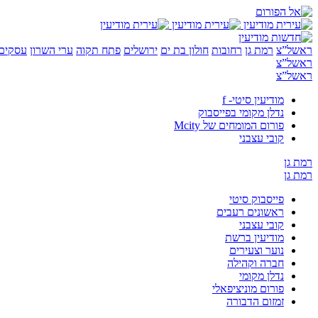
ראשל”צ
רמת גן
רחובות
חולון בת ים
ירושלים
פתח תקוה
ערי השרון
עסקים 
ראשל”צ
ראשל”צ
מודיעין סיטי- f
נדלן מקומי בפייסבוק
פורום המומחים של Mcity
קובי עצבני
רמת גן
רמת גן
פייסבוק סיטי
ראשונים רעבים
קובי עצבני
מודיעין ברשת
נוער וצעירים
חברה וקהילה
נדלן מקומי
פורום מוניציפאלי
זמזום הדבורה