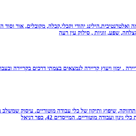
 ואלטרנטיבית.הילינג יהודי וקבלי,קבלה, מקובלים, אור וסוד הז
צלחה, שפע, זוגיות , סילוק עין רעה
יירה . ימון ויעוץ קריירה לנמצאים בצמתי דרכים בקריירה ובעבו
רה, תחזוקה, שיפוץ ותיקון של כלי עבודה מוטוריים. עיסוק שמש
 ועבודה מוטוריים. המייסדים 42, כפר דניאל