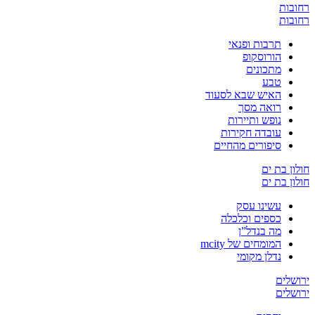
רחובות
רחובות
תרבות ופנאי
הורוסקופ
מתכונים
טבע
האיש שבא לסעוד
רואה מסך
נופש ותיירות
עובדה חקירות
סיפורים מהחיים
חולון בת ים
חולון בת ים
עשינו עסק
כספים וכלכלה
מה בנדל”ן
המומחים של mcity
נדלן מקומי
ירושלים
ירושלים