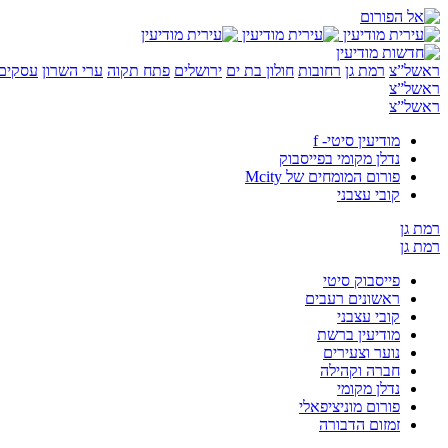
ראשל”צ
רמת גן
רחובות
חולון בת ים
ירושלים
פתח תקוה
ערי השרון
עסקים 
ראשל”צ
ראשל”צ
מודיעין סיטי- f
נדלן מקומי בפייסבוק
פורום המומחים של Mcity
קובי עצבני
רמת גן
רמת גן
פייסבוק סיטי
ראשונים רעבים
קובי עצבני
מודיעין ברשת
נוער וצעירים
חברה וקהילה
נדלן מקומי
פורום מוניציפאלי
זמזום הדבורה