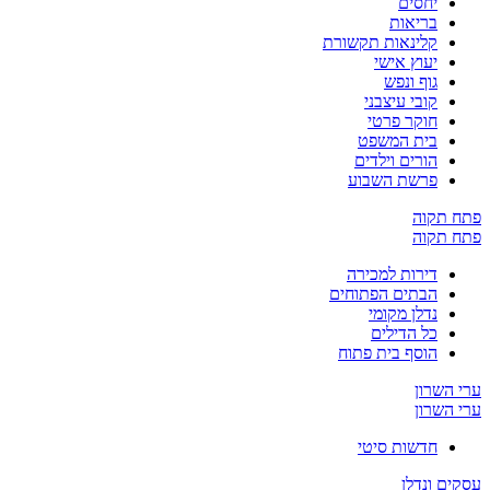
יחסים
בריאות
קלינאות תקשורת
יעוץ אישי
גוף ונפש
קובי עיצבני
חוקר פרטי
בית המשפט
הורים וילדים
פרשת השבוע
פתח תקוה
פתח תקוה
דירות למכירה
הבתים הפתוחים
נדלן מקומי
כל הדילים
הוסף בית פתוח
ערי השרון
ערי השרון
חדשות סיטי
עסקים ונדלן