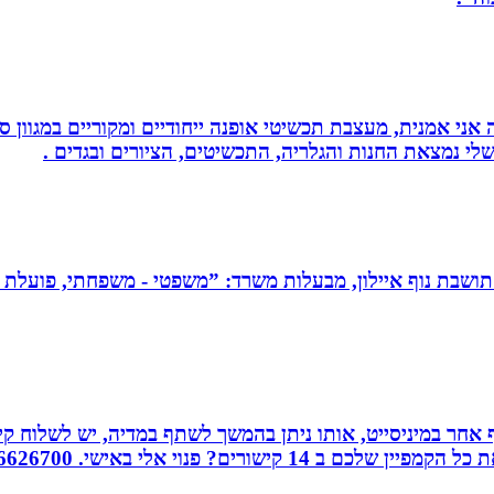
ני אמנית, מעצבת תכשיטי אופנה ייחודיים ומקוריים במגוון סג
י נמצאת החנות והגלריה, התכשיטים, הציורים ובגדים .
תושבת נוף איילון, מבעלות משרד: ”משפטי - משפחתי, פועלת בש
אחר במיניסייט, אותו ניתן בהמשך לשתף במדיה, יש לשלוח קיש
ורים? פנוי אלי באישי. 0526626700