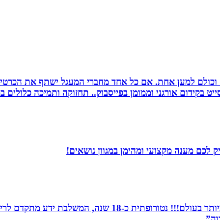
ם וכולם למען אחת. אם כל אחד מחברי המעגל ישתף את הכרטי
 בקידום אורגני וממומן בפייסבוק.. תחזוקה ותמיכה כלולים במ
 לכם מענה מקצועי ומהימן במגוון נושאים!
מומחית לשילוב בין תדרים ותודעה- כלי הריפוי החזקים ביותר 
וה”.