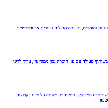
נונות וחומרים, מציירת מנדלות וציורים אבסטרקטיים,
יתוף פעולה עם עו”ד שרה נבון ממודיעין, עו”ד לדיני
ור לדף המבוקש. המיניסייט ישותף על ידינו בקבוצות