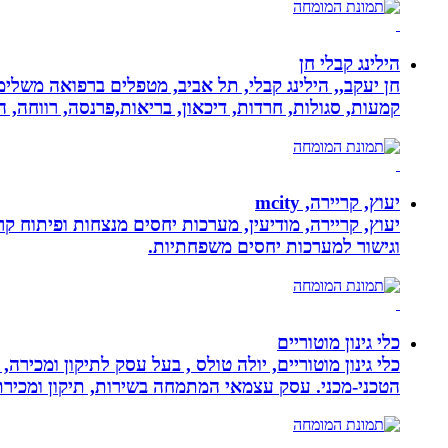
הילינג קבלי חן
חן יעקב,, הילינג קבלי, תל אביב, מטפלים ברפואה משלימה
קמעות, סגולות, חרדות, דיכאון, בריאות,פרנסה, רווחה, ה
יעוץ, קריירה, mcity
יעוץ, קריירה, מודיעין, מערכות יחסים מנצחות ופיתוח קר
וגישור למערכות יחסים משפחתיות.
כלי גינון מוטוריים
כלי גינון מוטוריים, יולה טולס , בעל עסק לתיקון ומכי
הטכני-מכני. עסק עצמאי המתמחה בשירות, תיקון ומכירת כלי גינון