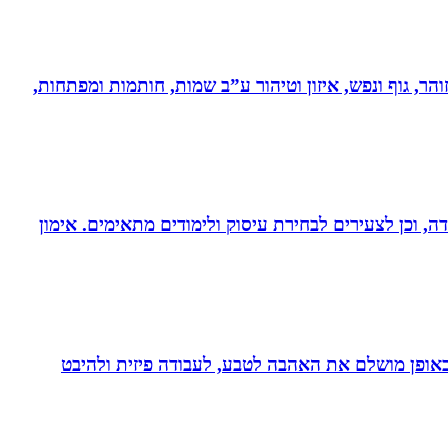
והר, גוף ונפש, איזון וטיהור ע”ב שמות, חותמות ומפתחות,
דה, וכן לצעירים לבחירת עיסוק ולימודים מתאימים. אימון
לב באופן מושלם את האהבה לטבע, לעבודה פיזית ולהיבט