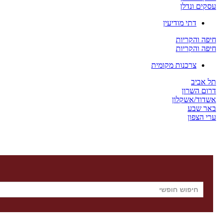
עסקים ונדלן
דתי מודיעין
חיפה והקריות
חיפה והקריות
צרכנות מקומית
תל אביב
דרום השרון
אשדוד/אשקלון
באר שבע
ערי הצפון