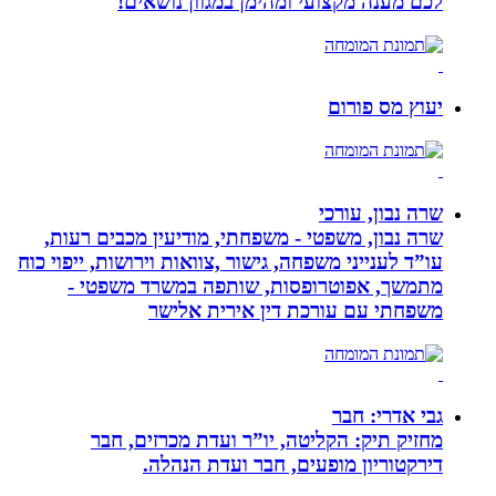
לכם מענה מקצועי ומהימן במגוון נושאים!
יעוץ מס פורום
שרה נבון, עורכי
שרה נבון, משפטי - משפחתי, מודיעין מכבים רעות,
עו”ד לענייני משפחה, גישור ,צוואות וירושות, ייפוי כוח
מתמשך, אפוטרופסות, שותפה במשרד משפטי -
משפחתי עם עורכת דין אירית אלישר
גבי אדרי: חבר
מחזיק תיק: הקליטה, יו”ר ועדת מכרזים, חבר
דירקטוריון מופעים, חבר ועדת הנהלה.