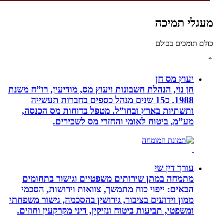
לי תמיכה
תומכים בכולם
יעוץ מס חן
חן נוי, הנהלת חשבונות ויעוץ מס, מודיעין, רו”ח משנת
1988. כ15 שנים מנהל כספים בחברות תעשייה
ותשתיות בארץ ובחו”ל. מטפל בדוחות מס הכנסה,
מע”מ, ביטוח לאומי והחזרי מס לשכירים.
עורך דין שי
מתמחה במתן שירותים משפטיים וגישור בתחומים
הבאים: ייפוי כוח מתמשך, צוואות וירושות, הסכמי
ממון וידועים בציבור, גירושין בהסכמה, גישור משפחתי
ומשפטי, תביעות ביטוח ונזיקין, דיני מקרקעין וחוזים.