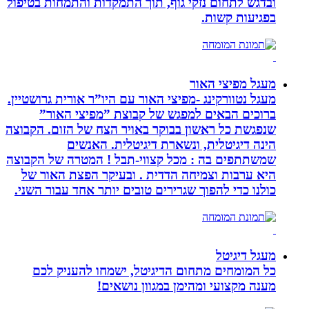
ובדגש לתחום נזקי גוף, תוך התמקדות והתמחות בטיפול
בפגיעות קשות.
מעגל מפיצי האור
מעגל נטוורקינג -מפיצי האור עם היו”ר אורית גרושטיין.
ברוכים הבאים למפגש של קבוצת ”מפיצי האור”
שנפגשת כל ראשון בבוקר באויר הצח של הזום. הקבוצה
הינה דיגיטלית, ונשארת דיגיטלית. האנשים
שמשתתפים בה : מכל קצווי-תבל ! המטרה של הקבוצה
היא ערבות וצמיחה הדדית . ובעיקר הפצת האור של
כולנו כדי להפוך שגרירים טובים יותר אחד עבור השני.
מעגל דיגיטל
כל המומחים מתחום הדיגיטל, ישמחו להעניק לכם
מענה מקצועי ומהימן במגוון נושאים!