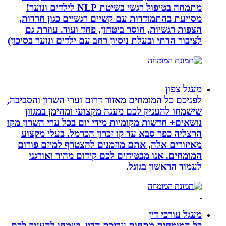
מתמחה בטיפול רגשי בשיטת NLP לילדים ונוער!
מסייעת בהתמודדות עם קשיים רגשיים כגון חרדות,
הצפות רגשיות, חוסר ביטחון, פחד ועוד. עוזרת גם
לציבור הדתי ובעלת ניסיון רחב עם ילדים ונוער בסיכון)
מעגל צפון
לפניכם כל המומחים מאזור דרום וערי השרון והסביבה,
שישמחו להעניק לכם מענה מקצועי ומהימן במגוון
נושאים+ חדשות מקומיות מידי יום בכל ערי השרון מקו
הרצליה כפר סבא עד קו זכרון הכרמל. בעלי מקצוע
מאיזורים אלה, אתם מוזמנים להצטרף למיזם פורום
המומחים. אנו מבטיחים לכם קידום מהיר ואורגני
לעמוד הראשון בגוגל.
מעגל עורכי דין
כל המומחים מתחום עריכת הדין, ישמחו להעניק לכם