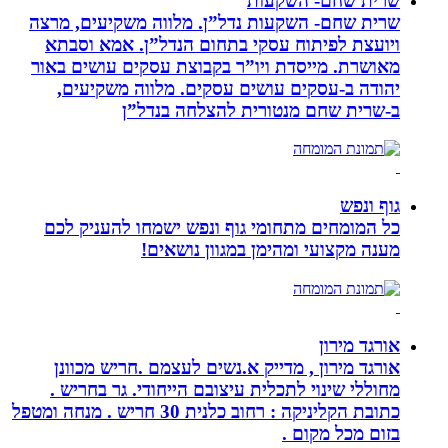
שרית שחם- השקעות
שרית שחם- השקעות נדל”ן. מלווה משקיעים, מרצה
ויועצת לפיתוח עסקי בתחום הנדל”ן. אמא וסבתא
מאושרת. ‏מייסדת ויו”ר בקבוצת עסקים עושים באור
יהודה‏ ב-‏עסקים עושים עסקים‏. ‏מלווה משקיעים,
ב-‏שרית שחם מנטורית להצלחה בנדל”ן‏
גוף ונפש
כל המומחים מתחומי גוף ונפש ישמחו להעניק לכם
מענה מקצועי ומהימן במגוון נושאים!
אורגד מירון
אורגד מירון , מדייק א.נשים לעצמם .חריש מכוונן
מחוללי שינוי לתכלית עיצובם הייחודי. גר בחריש .
כתובת הקליניקה : רחוב כלנית 30 חריש . מנחה ומטפל
בזום מכל מקום .