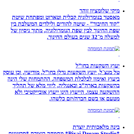
מיקי שלומציון זוהר
מאסטר בנומרולוגיה קבלית וטארוט ומפתחת שיטת
”קוד החיבור” - שיטה להורים ולילדים המשלבת בין
שפת החינוך לבין שפת הנומרולוגיה, מתוך ניסיון של
למעלה מ־32 שנים בעולם החינוך.
יעוץ השקעות בחו”ל
טל מנצ`ל, יועץ השקעות נדלן בחו”ל, מודיעין, וכן עוסק
ביעוץ ואימון לכלכלת המשפחה. ההתמחות שלי הינה
בהשקעות בארה”ב ובאנגליה, ליווי מלא של תהליך
ההשקעה עצמו. הייעוץ הינו ייעוץ אובייקטיבי ולא
מטעם או בשם חברה/יזם כלשהו.
בינה מלאכותית יוצרת
*Pixai Dream Studio* מתמחה ביצירת *סרטונים