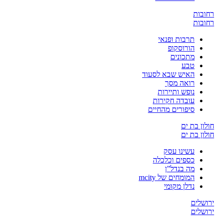
ת
ת
תרבות ופנאי
הורוסקופ
מתכונים
טבע
האיש שבא לסעוד
רואה מסך
נופש ותיירות
עובדה חקירות
סיפורים מהחיים
בת ים
בת ים
עשינו עסק
כספים וכלכלה
מה בנדל”ן
המומחים של mcity
נדלן מקומי
ים
ים