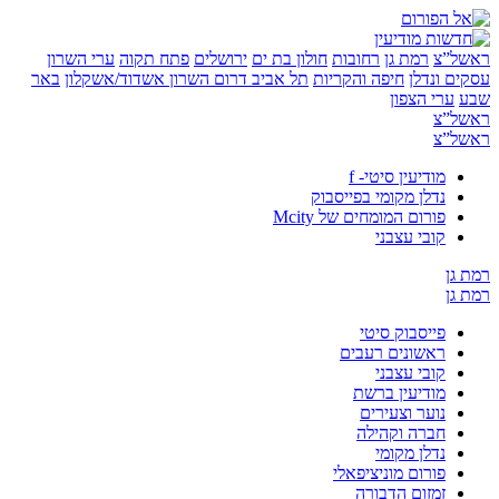
”צ
רמת גן
רחובות
חולון בת ים
ירושלים
פתח תקוה
ערי השרון
 ונדלן
חיפה והקריות
תל אביב
דרום השרון
אשדוד/אשקלון
באר
ערי הצפון
”צ
”צ
מודיעין סיטי- f
נדלן מקומי בפייסבוק
פורום המומחים של Mcity
קובי עצבני
ן
ן
פייסבוק סיטי
ראשונים רעבים
קובי עצבני
מודיעין ברשת
נוער וצעירים
חברה וקהילה
נדלן מקומי
פורום מוניציפאלי
זמזום הדבורה