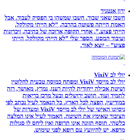
ירון אנטניר
חשבו שאני שבור. חשבו שמשהו בי הפסיק לעבוד. אבל
האמת הייתה פשוטה בהרבה, ”לא הייתי מקולקל,
הייתי פצוע.”. אחרי תקופה ארוכה של כתיבה, זיכרונות
ועיבוד המסע, הספר שלי ”לא הייתי מקולקל, הייתי
פצוע” – יוצא לאור.
יולי לב VixiV
יולי לב מייסד VixiV ומפתח כמוסה טבעית לחלוטין
ושיטת אכילה ייחודית להיות רענן, נמרץ, מאושר, רזה
לתמיד ועוד. תושב ירושלים ובעל מרכז בריאות
במודיעין, הפצה לכל הארץ. כל הנאמר לעיל נכתב לפי
ניסיונו האישי של יולי לב מייסד VixiV ומעדות של
הציבור שאימץ את השיטה, האמור לעיל אינו המלצה
כלשהי. תוסף תזונה אינו תרופה ואין ליחס לו סגולות
מרפא, יש להיוועץ עם רופא לפני שימוש.