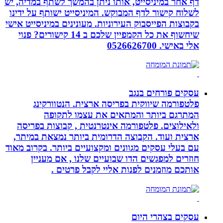
דף אחר במיניסייט, אותו ניתן בהמשך לשתף במדיה, יש
לשלוח קישור לדף המבוקש. המיניסייט ישותף על ידינו
בקבוצות הפייסבוק העירוניות. מעונינים במיניסייט אישי
שיחשוף את כל הקמפיין שלכם ב 14 קישורים? פנוי
אלי באישי. 0526626700
עסקים פורחים בנגב
פלטפורמה שיווקית בפריסה ארצית. הנטוורקינג
המתרגם ביותר והמתאים את עצמו לתקופה
ולאילוצים. פלטפורמה אינטרנטית , קבוצות בפריסה
ארצית ועוד. הקבוצה הדרומית ביותר נמצאת במיתר,
עם בעלי עסקים מגוונים ומקצועיים ביותר. בקרוב מאוד
חוזרים למפגשים הדו שבועיים שלנו , אם מעניין
אותכם מוזמנים לפנות אליי לקבל פרטים .
עסקים בצהרי היום