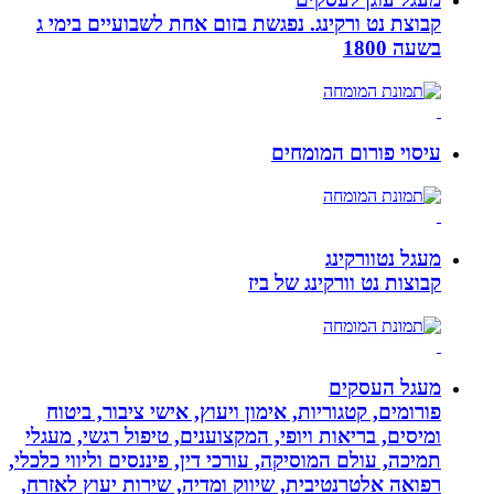
קבוצת נט ורקינג. נפגשת בזום אחת לשבועיים בימי ג
בשעה 1800
עיסוי פורום המומחים
מעגל נטוורקינג
קבוצות נט וורקינג של ביז
מעגל העסקים
פורומים, קטגוריות, אימון ויעוץ, אישי ציבור, ביטוח
ומיסים, בריאות ויופי, המקצוענים, טיפול רגשי, מעגלי
תמיכה, עולם המוסיקה, עורכי דין, פיננסים וליווי כלכלי,
רפואה אלטרנטיבית, שיווק ומדיה, שירות יעוץ לאזרח,