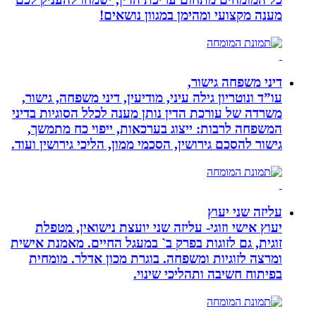
מענה מקצועי ומהימן במגוון נושאים!
דיני משפחה גישור,
עו”ד ונוטריון גילה עיני, מודיעין, דיני משפחה, גישור,
משרדה של עורכת הדין נותן מענה לכלל הסוגיות בדיני
המשפחה לרבות: ייצוג בערכאות, ייפוי כח מתמשך,
גישור להסכם גירושין, הסכמי ממון, הליכי גירושין ועוד.
עליזה שני יעוץ
יעוץ אישי וזוגי- עליזה שני יועצת נישואין, מטפלת
זוגית, גם לזוגות בפרק ב` במעגל החיים. מאמנת אישית
ומרצה לזוגיות ומשפחה. בוגרת מכון אדלר. מומחית
בפיתוח חשיבה ותהליכי שינוי.