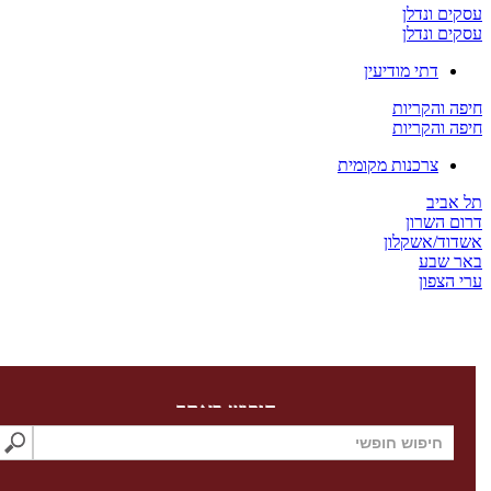
 ונדלן
 ונדלן
דתי מודיעין
והקריות
והקריות
צרכנות מקומית
יב
השרון
/אשקלון
שבע
צפון
חיפוש באתר