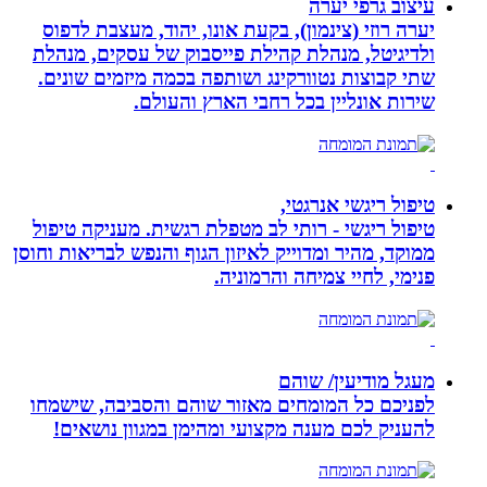
עיצוב גרפי יערה
יערה רוזי (צינמון), בקעת אונו, יהוד, מעצבת לדפוס
ולדיגיטל, מנהלת קהילת פייסבוק של עסקים, מנהלת
שתי קבוצות נטוורקינג ושותפה בכמה מיזמים שונים.
שירות אונליין בכל רחבי הארץ והעולם.
טיפול ריגשי אנרגטי,
טיפול ריגשי - רותי לב מטפלת רגשית. מעניקה טיפול
ממוקד, מהיר ומדוייק לאיזון הגוף והנפש לבריאות וחוסן
פנימי, לחיי צמיחה והרמוניה.
מעגל מודיעין/ שוהם
לפניכם כל המומחים מאזור שוהם והסביבה, שישמחו
להעניק לכם מענה מקצועי ומהימן במגוון נושאים!