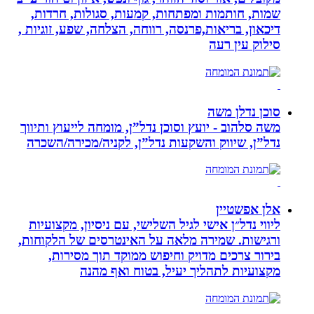
שמות, חותמות ומפתחות, קמעות, סגולות, חרדות,
דיכאון, בריאות,פרנסה, רווחה, הצלחה, שפע, זוגיות ,
סילוק עין רעה
סוכן נדלן משה
משה סלהוב - יועץ וסוכן נדל”ן, מומחה לייעוץ ותיווך
נדל”ן, שיווק והשקעות נדל”ן, לקניה/מכירה/השכרה
אלן אפשטיין
ליווי נדל״ן אישי לגיל השלישי, עם ניסיון, מקצועיות
ורגישות. שמירה מלאה על האינטרסים של הלקוחות,
בירור צרכים מדויק וחיפוש ממוקד תוך מסירות,
מקצועיות לתהליך יעיל, בטוח ואף מהנה