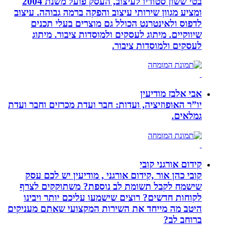
בטי ששון סטודיו לעיצוב, העסק פועל משנת 2004
ומציע מגוון שירותי עיצוב והפקה ברמה גבוהה. עיצוב
לדפוס ולאינטרנט הכולל גם מוצרים בעלי תכנים
שיווקיים. מיתוג לעסקים ולמוסדות ציבור. מיתוג
לעסקים ולמוסדות ציבור.
אבי אלבז מודיעין
יו”ר האופוזיציה, ועדות: חבר ועדת מכרזים וחבר ועדת
גמלאים.
קידום אורגני קובי
קובי כהן אור ,קידום אורגני , מודיעין יש לכם עסק
שישמח לקבל תשומת לב נוספת? משתוקקים לצרף
לקוחות חדשים? רוצים שישמעו עליכם יותר ויבינו
היטב מה מייחד את השירות המקצועי שאתם מעניקים
ברוחב לב?