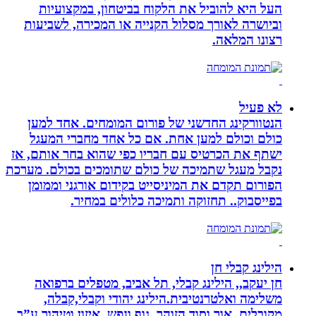
העל היא להוביל את הלקוח בביטחון, במקצועיות
וביושרה לאורך מסלול הקנייה או המכירה, לשביעות
רצונו המלאה.
לא פעיל
הנטוורקינג החדשני של פורום המומחים. אחד למען
כולם וכולם למען אחת. אם כל אחד מחברי המעגל
ישתף את הכרטיס עם חבריו כפי שהוא בחר אותם, אז
נקבל מעגל שתמיכה של כולם שתומכים בכולם. מערכת
הפורום תקדם את המיניסייט בקידום אורגני וממומן
בפייסבוק.. תחזוקה ותמיכה כלולים במחיר.
הילינג קבלי חן
חן יעקב,, הילינג קבלי, תל אביב, מטפלים ברפואה
משלימה ואלטרנטיבית.הילינג יהודי וקבלי,קבלה,
מקובלים, אור וסוד הזוהר, גוף ונפש, איזון וטיהור ע”ב