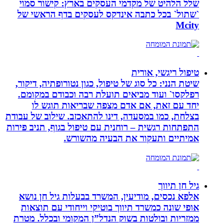
שלל הלהיט של מקדמי העסקים בארץ: קישור סמוי
`שתול` בכל כתבה אינדקס לעסקים בדף הראשי של
Mcity
טיפול ריגשי, אורית
שיטת הנני: כל סוג של טיפול, כגון נטורופתיה, דיקור,
רפלקסו` ועוד מביאים תועלת רבה וכבודם במקומם.
יחד עם זאת, אם אדם מצפה שבריאות תוגש לו
בצלחת, כמו במסעדה, דינו להתאכזב. שילוב של עבודת
התפתחות רגשית – רוחנית עם טיפול בגוף, תניב פירות
אמיתיים ותעקור את הבעיה מהשורש.
גיל חן תיווך
אלפא נכסים, מודיעין, המשרד בבעלות גיל חן נושא
אופי שונה כמשרד תיווך בוטיקי וייחודי עם תוצאות
ממזריות ובולטות בשוק הנדל”ן המקומי ובכלל. מטרת