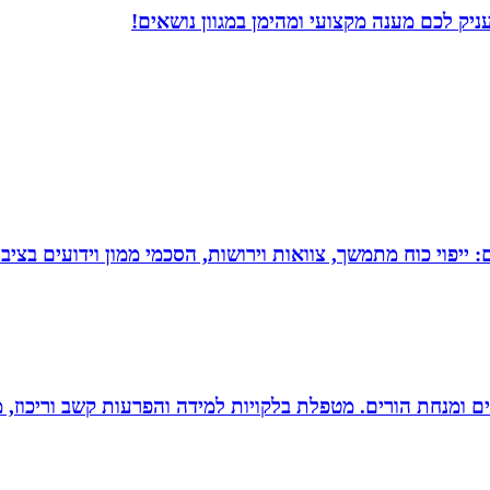
יק לכם מענה מקצועי ומהימן במגוון נושאים!
יפוי כוח מתמשך, צוואות וירושות, הסכמי ממון וידועים בציבו
רים ומנחת הורים. מטפלת בלקויות למידה והפרעות קשב וריכוז,