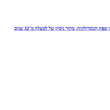
מאסטר בנומרולוגיה קבלית וטארוט ומפתחת שיטת ”קוד החיבור” - שיטה להורים ולילדים המשלבת בין שפת החינוך לבין שפת הנומרולוגיה, מתוך ניסיון של למעלה מ־32 שנים