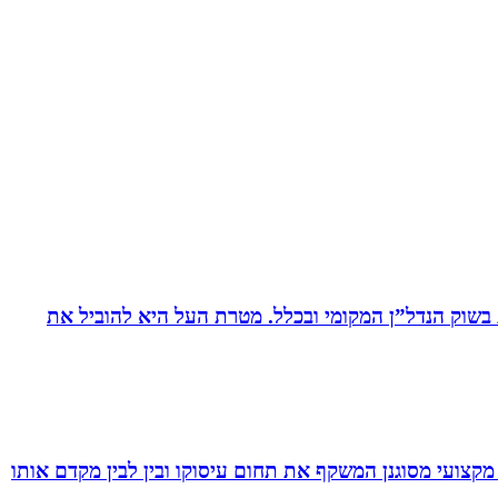
ת בשוק הנדל”ן המקומי ובכלל. מטרת העל היא להוביל את
מקצועי מסוגנן המשקף את תחום עיסוקו ובין לבין מקדם אותו