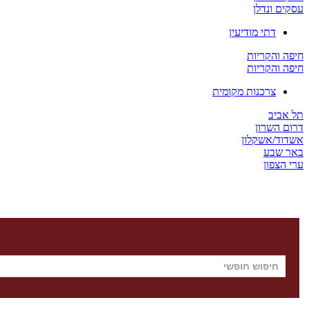
עסקים ונדלן
דתי מודיעין
חיפה והקריות
חיפה והקריות
צרכנות מקומית
תל אביב
דרום השרון
אשדוד/אשקלון
באר שבע
ערי הצפון