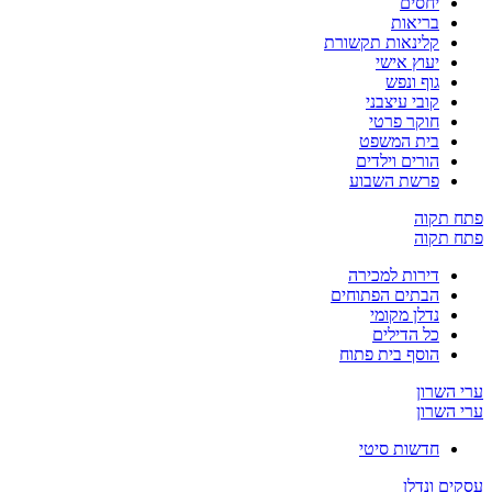
יחסים
בריאות
קלינאות תקשורת
יעוץ אישי
גוף ונפש
קובי עיצבני
חוקר פרטי
בית המשפט
הורים וילדים
פרשת השבוע
פתח תקוה
פתח תקוה
דירות למכירה
הבתים הפתוחים
נדלן מקומי
כל הדילים
הוסף בית פתוח
ערי השרון
ערי השרון
חדשות סיטי
עסקים ונדלן