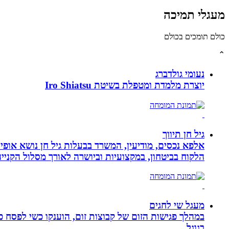
מעגלי תמיכה
כולם תומכים בכולם
⌃
נעומי גולדברג
יוצרת מלמדת ומטפלת בשיטת Iro Shiatsu
גיל חן תיווך
אלפא נכסים, מודיעין, המשרד בבעלות גיל חן נושא אופי 
הלקוח בביטחון, במקצועיות וביושרה לאורך מסלול הקניי
מעגל שי לחגים
במהלך פגישות הזום של קבוצות זום, הוענקו כשי לפסח כ
בגוגל