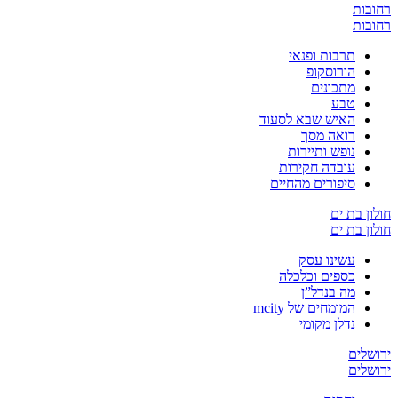
רחובות
רחובות
תרבות ופנאי
הורוסקופ
מתכונים
טבע
האיש שבא לסעוד
רואה מסך
נופש ותיירות
עובדה חקירות
סיפורים מהחיים
חולון בת ים
חולון בת ים
עשינו עסק
כספים וכלכלה
מה בנדל”ן
המומחים של mcity
נדלן מקומי
ירושלים
ירושלים