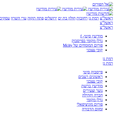
ראשל”צ
רמת גן
רחובות
חולון בת ים
ירושלים
פתח תקוה
ערי השרון
עסקים 
ראשל”צ
ראשל”צ
מודיעין סיטי- f
נדלן מקומי בפייסבוק
פורום המומחים של Mcity
קובי עצבני
רמת גן
רמת גן
פייסבוק סיטי
ראשונים רעבים
קובי עצבני
מודיעין ברשת
נוער וצעירים
חברה וקהילה
נדלן מקומי
פורום מוניציפאלי
זמזום הדבורה