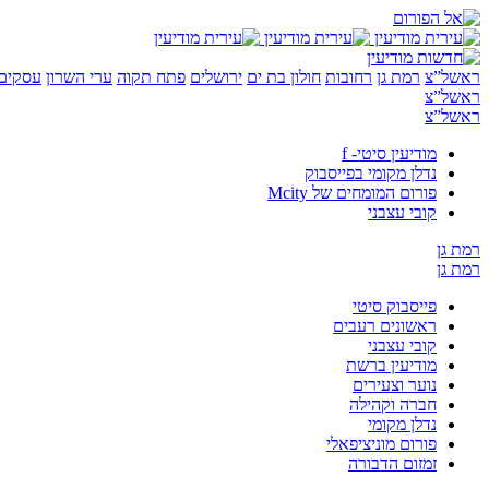
ראשל”צ
רמת גן
רחובות
חולון בת ים
ירושלים
פתח תקוה
ערי השרון
עסקים 
ראשל”צ
ראשל”צ
מודיעין סיטי- f
נדלן מקומי בפייסבוק
פורום המומחים של Mcity
קובי עצבני
רמת גן
רמת גן
פייסבוק סיטי
ראשונים רעבים
קובי עצבני
מודיעין ברשת
נוער וצעירים
חברה וקהילה
נדלן מקומי
פורום מוניציפאלי
זמזום הדבורה