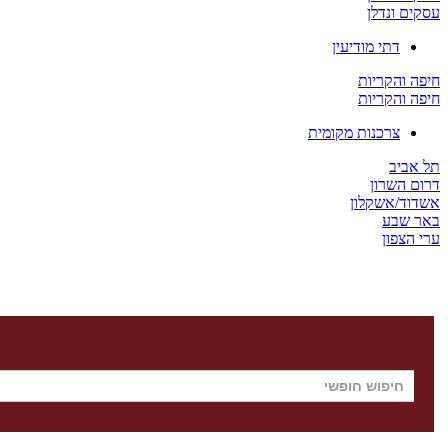
עסקים ונדלן
דתי מודיעין
חיפה והקריות
חיפה והקריות
צרכנות מקומית
תל אביב
דרום השרון
אשדוד/אשקלון
באר שבע
ערי הצפון