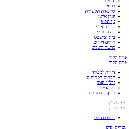
יחסים
בריאות
קלינאות תקשורת
יעוץ אישי
גוף ונפש
קובי עיצבני
חוקר פרטי
בית המשפט
הורים וילדים
פרשת השבוע
פתח תקוה
פתח תקוה
דירות למכירה
הבתים הפתוחים
נדלן מקומי
כל הדילים
הוסף בית פתוח
ערי השרון
ערי השרון
חדשות סיטי
עסקים ונדלן