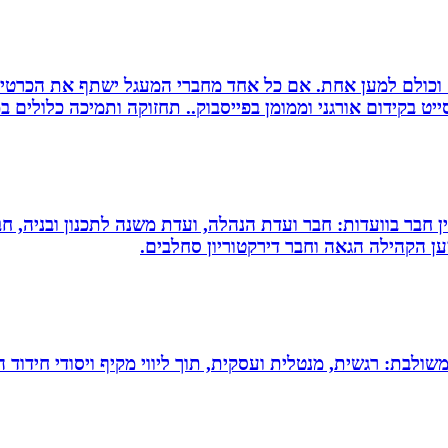
ם וכולם למען אחת. אם כל אחד מחברי המעגל ישתף את הכרטי
 בקידום אורגני וממומן בפייסבוק.. תחזוקה ותמיכה כלולים במ
עין חבר בוועדות: חבר ועדת הנהלה, ועדת משנה לתכנון ובניה, 
למען הקהילה הגאה וחבר דירקטוריון סחלבים.
 משולבת: רגשית, מנטלית ועסקית, תוך ליווי מקיף ויסודי חידוד 