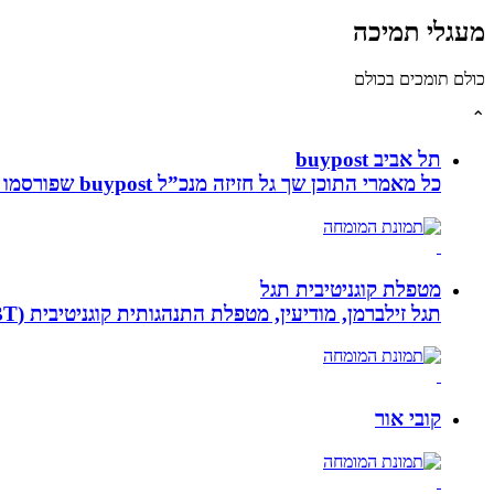
מעגלי תמיכה
כולם תומכים בכולם
⌃
תל אביב buypost
כל מאמרי התוכן שך גל חזיזה מנכ”ל buypost שפורסמו באתר תל אביב ברשת mcity
מטפלת קוגניטיבית תגל
תגל זילברמן, מודיעין, מטפלת התנהגותית קוגניטיבית (CBT). מדריכת הורים ומנחת קבוצות. מומחית להפרעות קשב ואכילה רגשית. מטפלת בילדים, מתבגרים ומבוגרים.
קובי אור