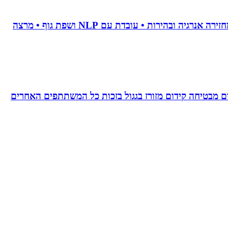
• מאמנת לויסות סטרס • מנקה טראומה וחרדות • מאמנת לשינוי אישי • מלווה טיפולי פוריות • מלווה קריירה מדויקת • מחזירה אנרגיה ובהירות • עובדת עם NLP ושפת גוף • מרצה
 מבטיחה קידום מזורז בגגול בזכות כל המשתתפים האחרים