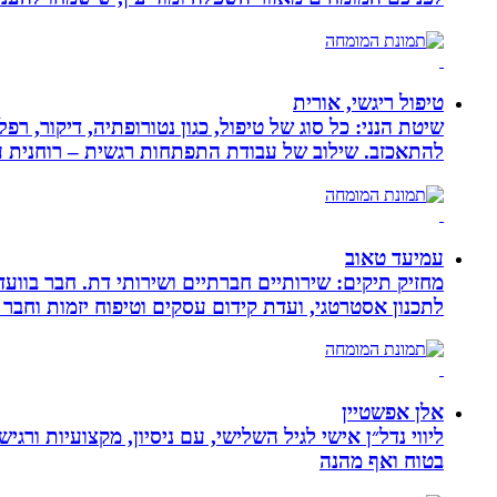
טיפול ריגשי, אורית
שיטת הנני: כל סוג של טיפול, כגון נטורופתיה, דיקור,
להתאכזב. שילוב של עבודת התפתחות רגשית – רוחנית עם
עמיעד טאוב
מחזיק תיקים: שירותיים חברתיים ושירותי דת. חבר בוועד
לתכנון אסטרטגי, ועדת קידום עסקים וטיפוח יזמות וחבר 
אלן אפשטיין
ליווי נדל״ן אישי לגיל השלישי, עם ניסיון, מקצועיות ו
בטוח ואף מהנה