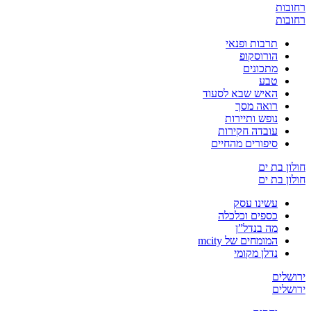
רחובות
רחובות
תרבות ופנאי
הורוסקופ
מתכונים
טבע
האיש שבא לסעוד
רואה מסך
נופש ותיירות
עובדה חקירות
סיפורים מהחיים
חולון בת ים
חולון בת ים
עשינו עסק
כספים וכלכלה
מה בנדל”ן
המומחים של mcity
נדלן מקומי
ירושלים
ירושלים