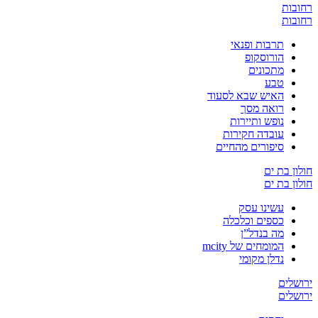
רחובות
רחובות
תרבות ופנאי
הורוסקופ
מתכונים
טבע
האיש שבא לסעוד
רואה מסך
נופש ותיירות
עובדה חקירות
סיפורים מהחיים
חולון בת ים
חולון בת ים
עשינו עסק
כספים וכלכלה
מה בנדל”ן
המומחים של mcity
נדלן מקומי
ירושלים
ירושלים