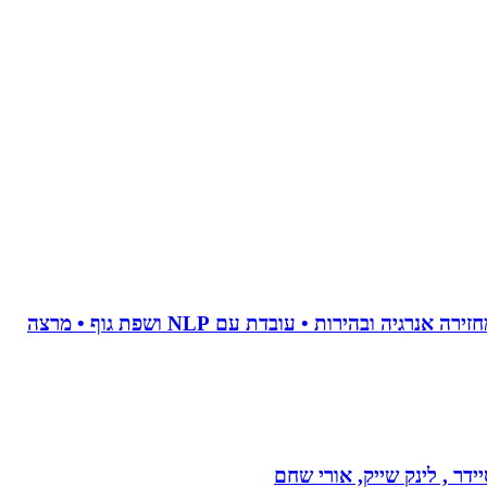
• מאמנת לויסות סטרס • מנקה טראומה וחרדות • מאמנת לשינוי אישי • מלווה טיפולי פוריות • מלווה קריירה מדויקת • מחזירה אנרגיה ובהירות • עובדת עם NLP ושפת גוף • מרצה
דר , לינק שייק, אורי שחם