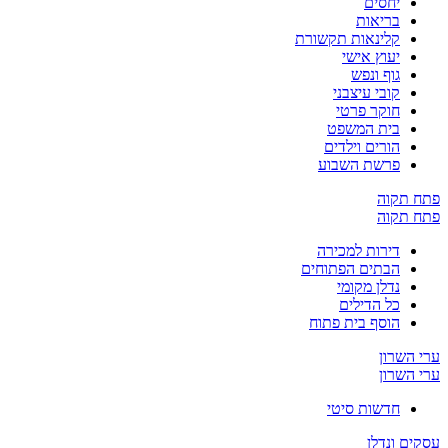
יחסים
בריאות
קלינאות תקשורת
יעוץ אישי
גוף ונפש
קובי עיצבני
חוקר פרטי
בית המשפט
הורים וילדים
פרשת השבוע
פתח תקוה
פתח תקוה
דירות למכירה
הבתים הפתוחים
נדלן מקומי
כל הדילים
הוסף בית פתוח
ערי השרון
ערי השרון
חדשות סיטי
עסקים ונדלן