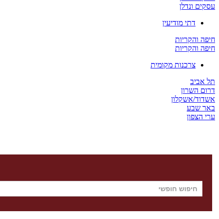
עסקים ונדלן
דתי מודיעין
חיפה והקריות
חיפה והקריות
צרכנות מקומית
תל אביב
דרום השרון
אשדוד/אשקלון
באר שבע
ערי הצפון