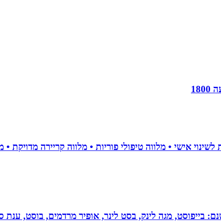
18
 בייפוסט, מגה לינק, בסט לינר, אופיר מרדמים, בוסט, ענת סיי