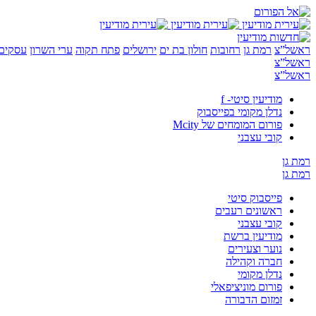
ראשל”צ
רמת גן
רחובות
חולון בת ים
ירושלים
פתח תקוה
ערי השרון
עסקים 
ראשל”צ
ראשל”צ
מודיעין סיטי- f
נדלן מקומי בפייסבוק
פורום המומחים של Mcity
קובי עצבני
רמת גן
רמת גן
פייסבוק סיטי
ראשונים רעבים
קובי עצבני
מודיעין ברשת
נוער וצעירים
חברה וקהילה
נדלן מקומי
פורום מוניציפאלי
זמזום הדבורה