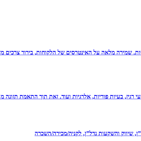
רגישות. שמירה מלאה על האינטרסים של הלקוחות, בירור צרכים מד
י רגיז, בעיות פוריות, אלרגיות ועוד. זאת תוך התאמת תזונה מ
ל”ן, שיווק והשקעות נדל”ן, לקניה/מכירה/השכרה