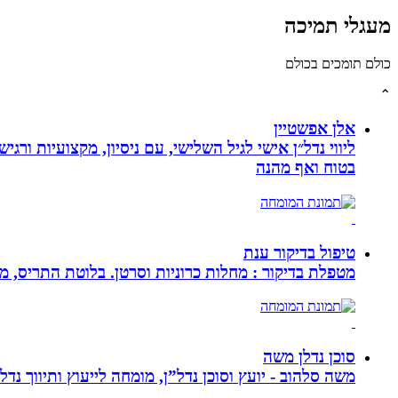
מעגלי תמיכה
כולם תומכים בכולם
⌃
אלן אפשטיין
ליווי נדל״ן אישי לגיל השלישי, עם ניסיון, מקצועיות ו
בטוח ואף מהנה
טיפול בדיקור ענת
מטפלת בדיקור : מחלות כרוניות וסרטן. בלוטת התריס, מע
סוכן נדלן משה
משה סלהוב - יועץ וסוכן נדל”ן, מומחה לייעוץ ותיווך נד