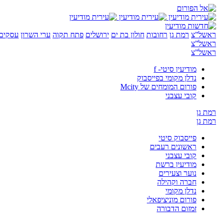
ראשל”צ
רמת גן
רחובות
חולון בת ים
ירושלים
פתח תקוה
ערי השרון
עסקים 
ראשל”צ
ראשל”צ
מודיעין סיטי- f
נדלן מקומי בפייסבוק
פורום המומחים של Mcity
קובי עצבני
רמת גן
רמת גן
פייסבוק סיטי
ראשונים רעבים
קובי עצבני
מודיעין ברשת
נוער וצעירים
חברה וקהילה
נדלן מקומי
פורום מוניציפאלי
זמזום הדבורה