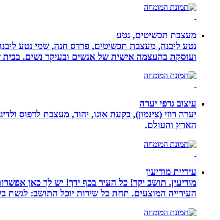
מעצבת תכשיטים, נטע
נטע ליבנה, מעצבת תכשיטים, פרדס חנה, שמי נטע ליבנה א
ועוסקת בהעצמה אישית של אנשים ובעיקר נשים. בבית של
עיצוב גרפי יערה
יערה רוזי (צינמון), בקעת אונו, יהוד, מעצבת לדפוס ולד
הארץ והעולם.
עיריית מודיעין
מודיעין. תושב יקר! כל העיר בכף ידך! יש לך כאן אפשרות
העירייה המוצעים. תחת כל שירות יוכל התושב: לגשת בק