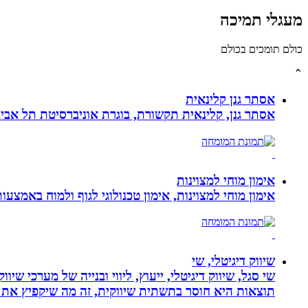
מעגלי תמיכה
כולם תומכים בכולם
⌃
אסתר גנן קלינאית
אסתר גנן, קלינאית תקשורת, בוגרת אוניברסיטת תל אב
אימון מוחי למצוינות
אימון מוחי למצוינות, אימון טכנולוגי לגוף ולמוח באמצעות ביופידבק, נוירופידבק ו NLP המכוון
שיווק דיגיטלי, שי
שי סגל, שיווק דיגיטלי, ייעוץ, ליווי ובנייה של מערכי שי
תוצאות היא חוסר בתשתית שיווקית, זה מה שיקפיץ את 