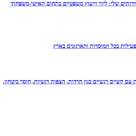
ירותים שלי: ליווי וייעוץ משפטיים בתחום האישי-משפחתי
הפעילות בכל המוסדות והארגונים בארץ
ל רגשי בשיטת NLP לילדים ונוער! מסייעת בהתמודדות עם קשיים רגשיים כגון חרדות, הצפות רגשיות, חוסר ביטחון,