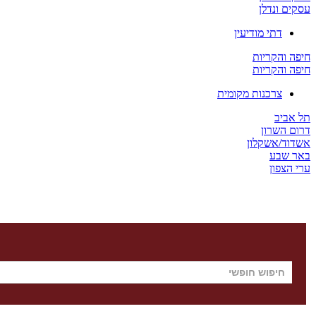
עסקים ונדלן
דתי מודיעין
חיפה והקריות
חיפה והקריות
צרכנות מקומית
תל אביב
דרום השרון
אשדוד/אשקלון
באר שבע
ערי הצפון