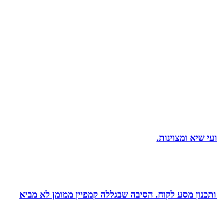
ומן ותכנון מסע לקוח. הסיבה שבגללה קמפיין ממומן לא מביא