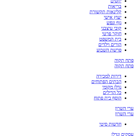
יחסים
בריאות
קלינאות תקשורת
יעוץ אישי
גוף ונפש
קובי עיצבני
חוקר פרטי
בית המשפט
הורים וילדים
פרשת השבוע
פתח תקוה
פתח תקוה
דירות למכירה
הבתים הפתוחים
נדלן מקומי
כל הדילים
הוסף בית פתוח
ערי השרון
ערי השרון
חדשות סיטי
עסקים ונדלן