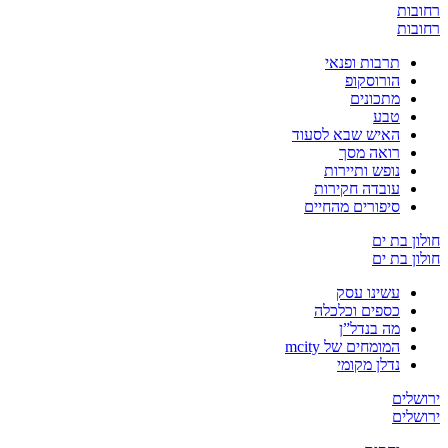
רחובות
רחובות
תרבות ופנאי
הורוסקופ
מתכונים
טבע
האיש שבא לסעוד
רואה מסך
נופש ותיירות
עובדה חקירות
סיפורים מהחיים
חולון בת ים
חולון בת ים
עשינו עסק
כספים וכלכלה
מה בנדל”ן
המומחים של mcity
נדלן מקומי
ירושלים
ירושלים