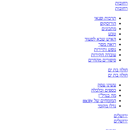
רחובות
רחובות
תרבות ופנאי
הורוסקופ
מתכונים
טבע
האיש שבא לסעוד
רואה מסך
נופש ותיירות
עובדה חקירות
סיפורים מהחיים
חולון בת ים
חולון בת ים
עשינו עסק
כספים וכלכלה
מה בנדל”ן
המומחים של mcity
נדלן מקומי
ירושלים
ירושלים