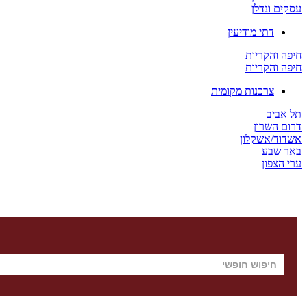
עסקים ונדלן
דתי מודיעין
חיפה והקריות
חיפה והקריות
צרכנות מקומית
תל אביב
דרום השרון
אשדוד/אשקלון
באר שבע
ערי הצפון