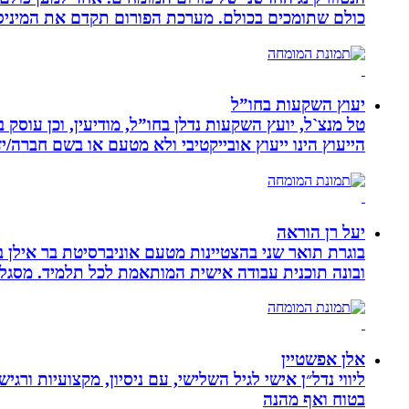
כולם שתומכים בכולם. מערכת הפורום תקדם את המיניסייט
יעוץ השקעות בחו”ל
טל מנצ`ל, יועץ השקעות נדלן בחו”ל, מודיעין, וכן עו
הייעוץ הינו ייעוץ אובייקטיבי ולא מטעם או בשם חברה/י
יעל רן הוראה
בוגרת תואר שני בהצטיינות מטעם אוניברסיטת בר אילן ב
ובונה תוכנית עבודה אישית המותאמת לכל תלמיד. מסגלת
אלן אפשטיין
ליווי נדל״ן אישי לגיל השלישי, עם ניסיון, מקצועיות ו
בטוח ואף מהנה