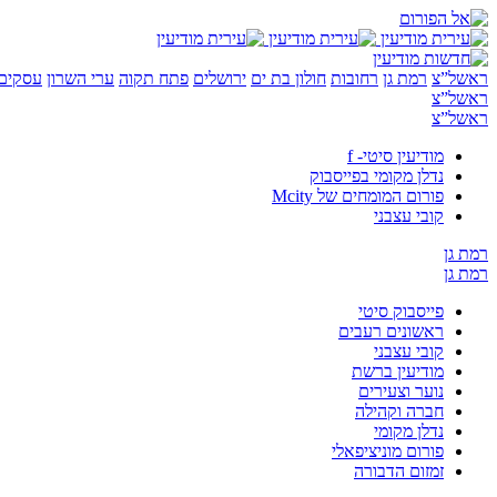
ראשל”צ
רמת גן
רחובות
חולון בת ים
ירושלים
פתח תקוה
ערי השרון
עסקים 
ראשל”צ
ראשל”צ
מודיעין סיטי- f
נדלן מקומי בפייסבוק
פורום המומחים של Mcity
קובי עצבני
רמת גן
רמת גן
פייסבוק סיטי
ראשונים רעבים
קובי עצבני
מודיעין ברשת
נוער וצעירים
חברה וקהילה
נדלן מקומי
פורום מוניציפאלי
זמזום הדבורה