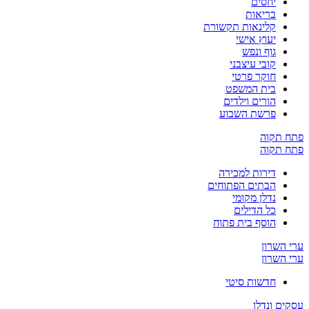
יחסים
בריאות
קלינאות תקשורת
יעוץ אישי
גוף ונפש
קובי עיצבני
חוקר פרטי
בית המשפט
הורים וילדים
פרשת השבוע
פתח תקוה
פתח תקוה
דירות למכירה
הבתים הפתוחים
נדלן מקומי
כל הדילים
הוסף בית פתוח
ערי השרון
ערי השרון
חדשות סיטי
עסקים ונדלן