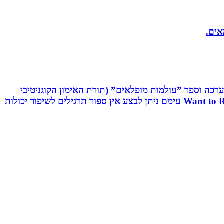
אים.
שיטת C.R.T - Cognitive Reaction Training המשלבת אפליקציה, ערכה וספר ”עולמות מופלאים” (תורת האימון הקוגניטיבי
תגובתי). שיטה ייחודית לשיפור יכולות מוחיות-מוטוריות. השיטה משולבת אפליקציה ייחודית וערכה ייעודיות בשם: Want to React עימם ניתן לבצע אין ספור תרגילים לשיפור יכולות