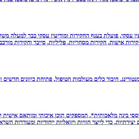
ין עסקי, פועלת בענף החקירות ומודיעין עסקי כבר למעלה משל
ירות אישות, חקירות מסחריות, פליליות, סייבר וחקירות מורכב
ומנטורינג. חיבור כלים מעולמות הטיפול, פתיחת כיוונים חדשים
ת *סרטונים מבוססי בינה מלאכותית*, המספקים תוכן איכותי ומותאם אי
ירתיות, כדי לייצר חוויות ויזואליות ייחודיות ומעוררות השרא