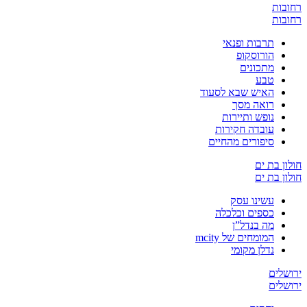
רחובות
רחובות
תרבות ופנאי
הורוסקופ
מתכונים
טבע
האיש שבא לסעוד
רואה מסך
נופש ותיירות
עובדה חקירות
סיפורים מהחיים
חולון בת ים
חולון בת ים
עשינו עסק
כספים וכלכלה
מה בנדל”ן
המומחים של mcity
נדלן מקומי
ירושלים
ירושלים