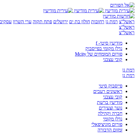
ראשל”צ
רמת גן
רחובות
חולון בת ים
ירושלים
פתח תקוה
ערי השרון
עסקים 
ראשל”צ
ראשל”צ
מודיעין סיטי- f
נדלן מקומי בפייסבוק
פורום המומחים של Mcity
קובי עצבני
רמת גן
רמת גן
פייסבוק סיטי
ראשונים רעבים
קובי עצבני
מודיעין ברשת
נוער וצעירים
חברה וקהילה
נדלן מקומי
פורום מוניציפאלי
זמזום הדבורה