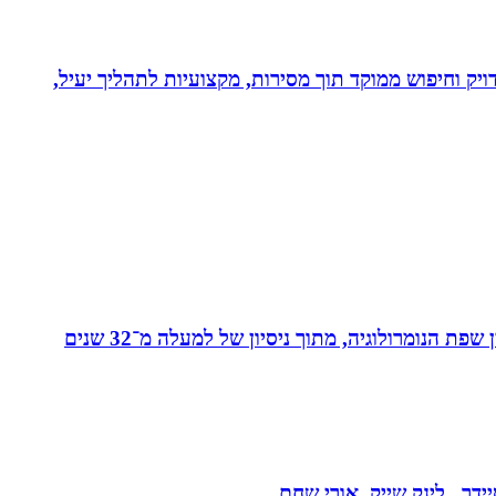
ויק וחיפוש ממוקד תוך מסירות, מקצועיות לתהליך יעיל,
מאסטר בנומרולוגיה קבלית וטארוט ומפתחת שיטת ”קוד החיבור” - שיטה להורים ולילדים המשלבת בין שפת החינוך לבין שפת הנומרולוגיה, מתוך ניסיון של למעלה מ־32 שנים
דר , לינק שייק, אורי שחם