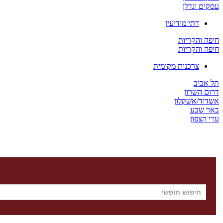
עסקים ונדלן
דתי מודיעין
חיפה והקריות
חיפה והקריות
צרכנות מקומית
תל אביב
דרום השרון
אשדוד/אשקלון
באר שבע
ערי הצפון