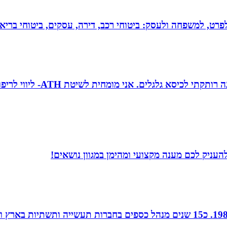
 לפרט, למשפחה ולעסק: ביטוחי רכב, דירה, עסקים, ביטוחי בריאות
טובה גיטי זינגר אחות טיפול
עניק לכם מענה מקצועי ומהימן במגוון נושאים!
חן נוי, הנהלת חשבונות ויעוץ מס, מודיעין, רו”ח משנת 1988. כ15 שנים מנהל כספ