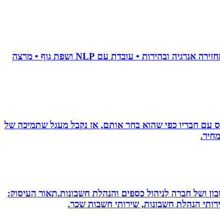
• מאמנת לויסות סטרס • מנקה טראומה וחרדות • מאמנת לשינוי אישי • מלווה טיפולי פוריות • מלווה קריירה מדויקת • מחזירה אנרגיה ובהירות • עובדת עם NLP ושפת גוף • מרצה
ס עם חבריו כפי שהוא בחר אותם, אז נקבל מעגל שתמיכה של
חיר.
חשבון ושל חברה לניהול כספים והנהלת חשבונות.תאור העיסוק:
שירותי הנהלת חשבונות, שירותי חשבות שכר.