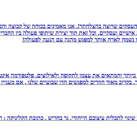
העסקים שרוצה בהצלחתך!. אנו מאמינים בכוחה של קבוצה והכוח
ת אישיים ועסקיים. וכל זאת תוך יצירת שיתופי פעולה בין החב
חנו נשמח לארח אותך למפגש מהנה עם הנעה לפעולה!
ביותר והמתאים את עצמו לתקופה ולאילוצים. פלטפורמה אינטר
 בקרוב מאוד חוזרים למפגשים הדו שבועיים שלנו , אם מעניין 
צובם הייחודי. גר בחריש . כתובת הקליניקה : רחוב כלנית 30 חריש . מנחה ומטפל בז