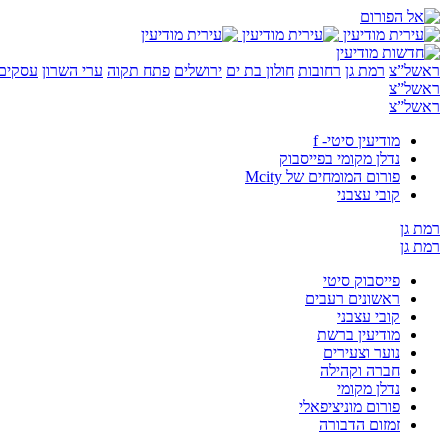
ראשל”צ
רמת גן
רחובות
חולון בת ים
ירושלים
פתח תקוה
ערי השרון
עסקים 
ראשל”צ
ראשל”צ
מודיעין סיטי- f
נדלן מקומי בפייסבוק
פורום המומחים של Mcity
קובי עצבני
רמת גן
רמת גן
פייסבוק סיטי
ראשונים רעבים
קובי עצבני
מודיעין ברשת
נוער וצעירים
חברה וקהילה
נדלן מקומי
פורום מוניציפאלי
זמזום הדבורה