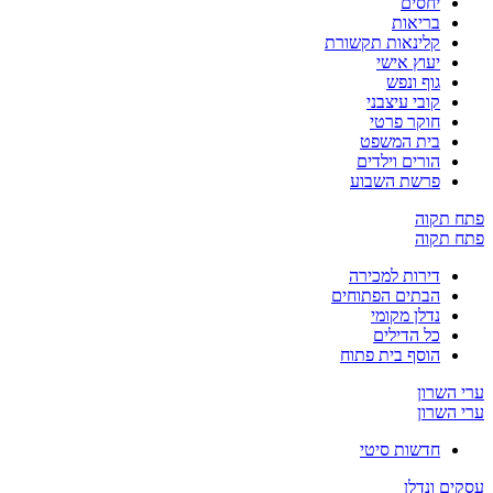
יחסים
בריאות
קלינאות תקשורת
יעוץ אישי
גוף ונפש
קובי עיצבני
חוקר פרטי
בית המשפט
הורים וילדים
פרשת השבוע
פתח תקוה
פתח תקוה
דירות למכירה
הבתים הפתוחים
נדלן מקומי
כל הדילים
הוסף בית פתוח
ערי השרון
ערי השרון
חדשות סיטי
עסקים ונדלן