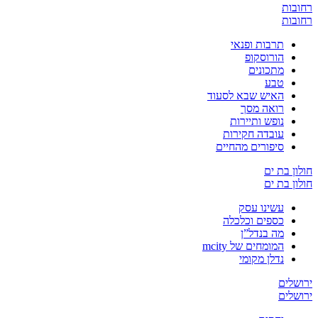
רחובות
רחובות
תרבות ופנאי
הורוסקופ
מתכונים
טבע
האיש שבא לסעוד
רואה מסך
נופש ותיירות
עובדה חקירות
סיפורים מהחיים
חולון בת ים
חולון בת ים
עשינו עסק
כספים וכלכלה
מה בנדל”ן
המומחים של mcity
נדלן מקומי
ירושלים
ירושלים