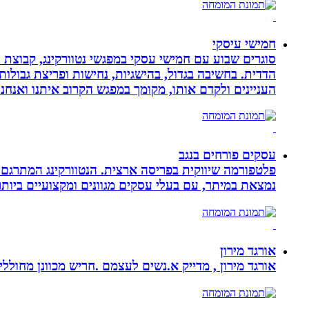
חמישי עיסקי
סוגרים שבוע עם חמישי עסקי במפגשי נטוורקינג, קבוצת 
הדדית. בחשיבה בגדול, בהישגיות, נחישות ופריצת גבולו
העניינים ולקדם אותו, מקומך במפגש הקרוב איתנו ואנ
עסקים פורחים בנגב
פלטפורמה שיווקית בפריסה ארצית. הנטוורקינג המתרגם 
נמצאת במיתר, עם בעלי עסקים מגוונים ומקצועיים ביותר.
אורגד מירון
אורגד מירון , מדייק א.נשים לעצמם .חריש מכוונן מחוללי שינוי לתכלית עי