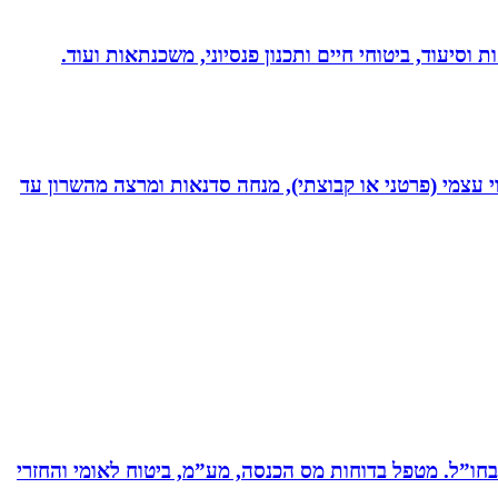
 וסיעוד, ביטוחי חיים ותכנון פנסיוני, משכנתאות ועוד.
 נמרץ במקצועי בעקבות תאונה רותקתי לכיסא גלגלים. אני מומחית לשיטת ATH- ליווי לריפוי עצמי (פרטני או קבוצתי), מנחה סדנאות ומרצה מהשרון עד
ים בחברות תעשייה ותשתיות בארץ ובחו”ל. מטפל בדוחות מס הכנסה, מע”מ, ביטוח לאומי והחזרי