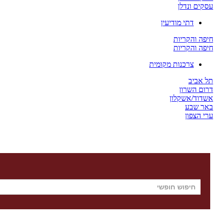
עסקים ונדלן
דתי מודיעין
חיפה והקריות
חיפה והקריות
צרכנות מקומית
תל אביב
דרום השרון
אשדוד/אשקלון
באר שבע
ערי הצפון