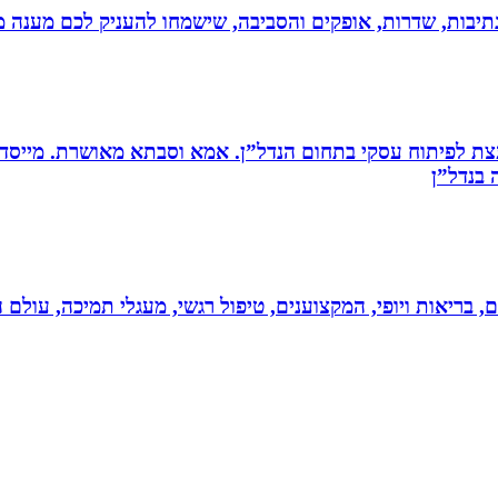
יבות, שדרות, אופקים והסביבה, שישמחו להעניק לכם מענה מקצ
ת לפיתוח עסקי בתחום הנדל”ן. אמא וסבתא מאושרת. ‏מייסדת 
בנדל”ן‏
ים, בריאות ויופי, המקצוענים, טיפול רגשי, מעגלי תמיכה, עולם ה