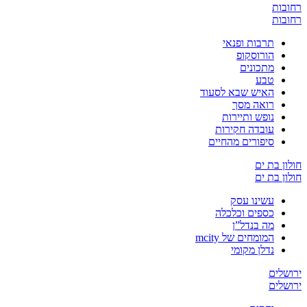
רחובות
רחובות
תרבות ופנאי
הורוסקופ
מתכונים
טבע
האיש שבא לסעוד
רואה מסך
נופש ותיירות
עובדה חקירות
סיפורים מהחיים
חולון בת ים
חולון בת ים
עשינו עסק
כספים וכלכלה
מה בנדל”ן
המומחים של mcity
נדלן מקומי
ירושלים
ירושלים