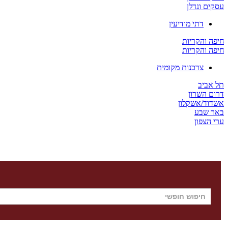
עסקים ונדלן
דתי מודיעין
חיפה והקריות
חיפה והקריות
צרכנות מקומית
תל אביב
דרום השרון
אשדוד/אשקלון
באר שבע
ערי הצפון