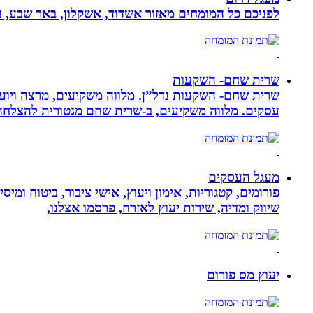
לפניכם כל המומחים מאזור אשדוד, אשקלון, באר שבע, נת
שרית שחם- השקעות
שרית שחם- השקעות נדל”ן. מלווה משקיעים, מרצה ויועצ
עסקים‏. ‏מלווה משקיעים, ב-‏שרית שחם מנטורית להצלחה 
מעגל העסקים
פורומים, קטגוריות, אימון ויעוץ, אישי ציבור, ביטוח ומיס
שיווק ומדיה, שירות יעוץ לאזרח, פרסמו אצלנו,
יעוץ מס פורום