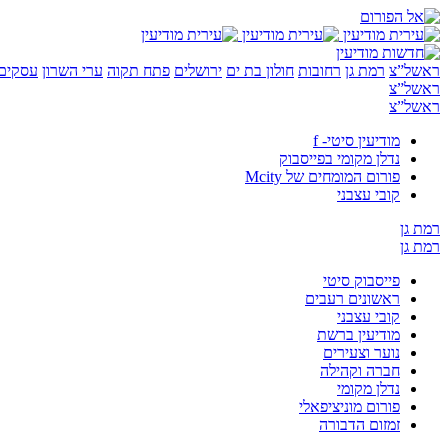
ראשל”צ
רמת גן
רחובות
חולון בת ים
ירושלים
פתח תקוה
ערי השרון
עסקים 
ראשל”צ
ראשל”צ
מודיעין סיטי- f
נדלן מקומי בפייסבוק
פורום המומחים של Mcity
קובי עצבני
רמת גן
רמת גן
פייסבוק סיטי
ראשונים רעבים
קובי עצבני
מודיעין ברשת
נוער וצעירים
חברה וקהילה
נדלן מקומי
פורום מוניציפאלי
זמזום הדבורה