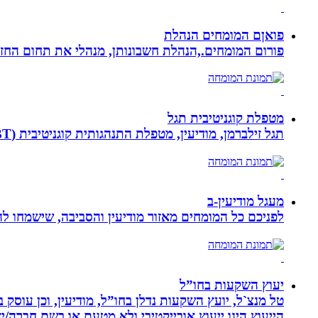
פואןם המומחים הנהלת
פורום המומחים.,הנהלת חשבונותן, מנהלי את תחום הח
מטפלת קוגניטיבית תגל
תגל זילברמן, מודיעין, מטפלת התנהגותית קוגניטיבית (CBT). מדריכת הורים ומנחת קבוצות. מומחית להפרעות קשב ואכילה רגשית. מטפלת בילדים, מתבגרים ומבוגרים.
מעגל מודיעין-ב
לפניכם כל המומחים מאזור מודיעין והסביבה, שישמחו לה
יעוץ השקעות בחו”ל
טל מנצ`ל, יועץ השקעות נדלן בחו”ל, מודיעין, וכן עו
הייעוץ הינו ייעוץ אובייקטיבי ולא מטעם או בשם חברה/י