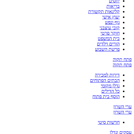
יחסים
בריאות
קלינאות תקשורת
יעוץ אישי
גוף ונפש
קובי עיצבני
חוקר פרטי
בית המשפט
הורים וילדים
פרשת השבוע
פתח תקוה
פתח תקוה
דירות למכירה
הבתים הפתוחים
נדלן מקומי
כל הדילים
הוסף בית פתוח
ערי השרון
ערי השרון
חדשות סיטי
עסקים ונדלן