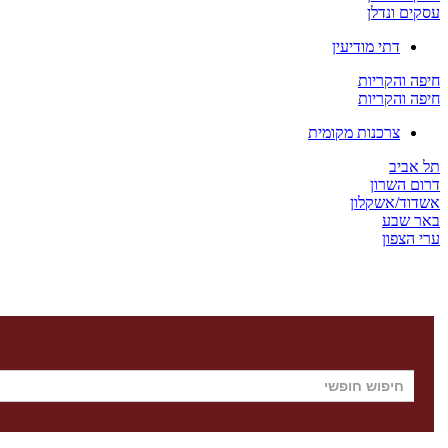
עסקים ונדלן
דתי מודיעין
חיפה והקריות
חיפה והקריות
צרכנות מקומית
תל אביב
דרום השרון
אשדוד/אשקלון
באר שבע
ערי הצפון