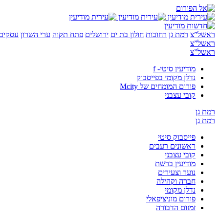
ראשל”צ
רמת גן
רחובות
חולון בת ים
ירושלים
פתח תקוה
ערי השרון
עסקים 
ראשל”צ
ראשל”צ
מודיעין סיטי- f
נדלן מקומי בפייסבוק
פורום המומחים של Mcity
קובי עצבני
רמת גן
רמת גן
פייסבוק סיטי
ראשונים רעבים
קובי עצבני
מודיעין ברשת
נוער וצעירים
חברה וקהילה
נדלן מקומי
פורום מוניציפאלי
זמזום הדבורה