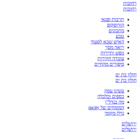
רחובות
רחובות
תרבות ופנאי
הורוסקופ
מתכונים
טבע
האיש שבא לסעוד
רואה מסך
נופש ותיירות
עובדה חקירות
סיפורים מהחיים
חולון בת ים
חולון בת ים
עשינו עסק
כספים וכלכלה
מה בנדל”ן
המומחים של mcity
נדלן מקומי
ירושלים
ירושלים