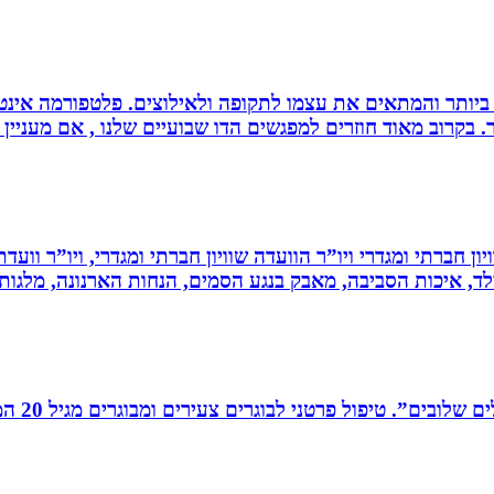
ביותר והמתאים את עצמו לתקופה ולאילוצים. פלטפורמה אינטר
 בקרוב מאוד חוזרים למפגשים הדו שבועיים שלנו , אם מעניין 
ון חברתי ומגדרי ויו”ר הוועדה שוויון חברתי ומגדרי, ויו”ר וועד
ילד, איכות הסביבה, מאבק בנגע הסמים, הנחות הארנונה, מלגו
רים צעירים ומבוגרים מגיל 20 המתמודדים עם קשיים במישור האישי, המקצועי והחברתי.