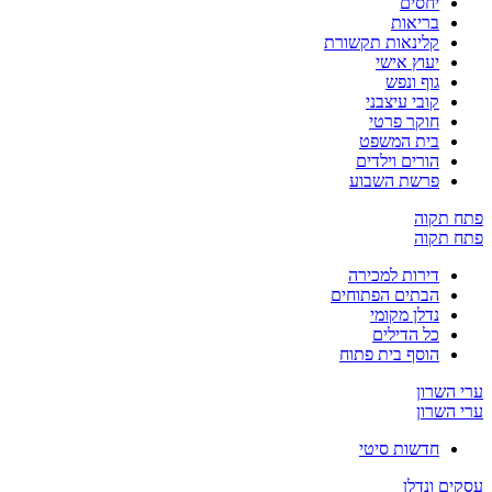
יחסים
בריאות
קלינאות תקשורת
יעוץ אישי
גוף ונפש
קובי עיצבני
חוקר פרטי
בית המשפט
הורים וילדים
פרשת השבוע
פתח תקוה
פתח תקוה
דירות למכירה
הבתים הפתוחים
נדלן מקומי
כל הדילים
הוסף בית פתוח
ערי השרון
ערי השרון
חדשות סיטי
עסקים ונדלן