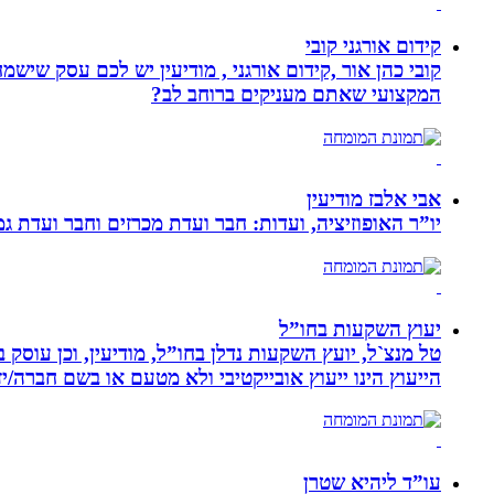
קידום אורגני קובי
קובי כהן אור ,קידום אורגני , מודיעין יש לכם עסק שי
המקצועי שאתם מעניקים ברוחב לב?
אבי אלבז מודיעין
יו”ר האופוזיציה, ועדות: חבר ועדת מכרזים וחבר ועדת ג
יעוץ השקעות בחו”ל
טל מנצ`ל, יועץ השקעות נדלן בחו”ל, מודיעין, וכן עו
הייעוץ הינו ייעוץ אובייקטיבי ולא מטעם או בשם חברה/י
עו”ד ליהיא שטרן