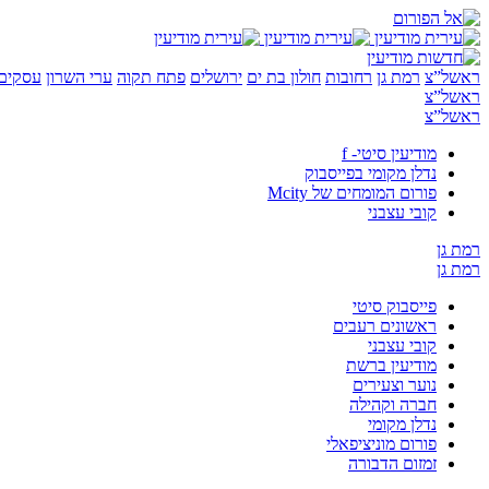
ראשל”צ
רמת גן
רחובות
חולון בת ים
ירושלים
פתח תקוה
ערי השרון
עסקים 
ראשל”צ
ראשל”צ
מודיעין סיטי- f
נדלן מקומי בפייסבוק
פורום המומחים של Mcity
קובי עצבני
רמת גן
רמת גן
פייסבוק סיטי
ראשונים רעבים
קובי עצבני
מודיעין ברשת
נוער וצעירים
חברה וקהילה
נדלן מקומי
פורום מוניציפאלי
זמזום הדבורה