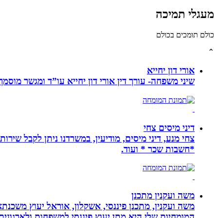
מעגלי תמיכה
כולם תומכים בכולם
⌃
אורי דון יחייא
שיני משפחה- עורך דין אורי דון יחייא עו”ד ומגשר מוסמך, מומחה לענייני משפחה,
דיני מיסים צחי
צחי מנע, דיני מיסים, מודיעין, במשרדנו ניתן לקבל שירות
*חשבות שכר * ועוד.
משה ועקנין מתכנן
משה ועקנין, מתכנן פיננסי, אשקלון, אוראל יעוץ משכנתא
המומחיות שלי היא מתן יעוץ פיננסי למשפחות ולארגוני