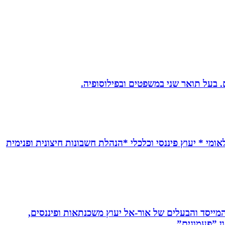
אומי * יעוץ פיננסי וכלכלי *הנהלת חשבונות חיצונית ופנימית
 המייסד והבעלים של אור-אל יעוץ משכנתאות ופיננסים,
ן ”פעמונים”