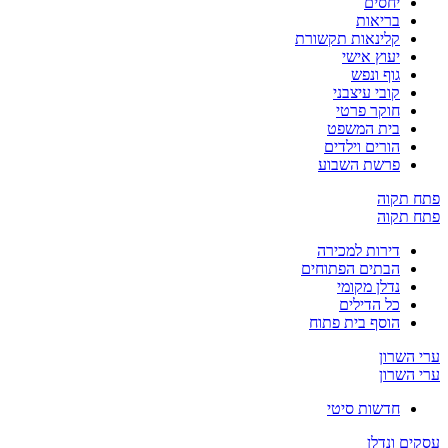
יחסים
בריאות
קלינאות תקשורת
יעוץ אישי
גוף ונפש
קובי עיצבני
חוקר פרטי
בית המשפט
הורים וילדים
פרשת השבוע
פתח תקוה
פתח תקוה
דירות למכירה
הבתים הפתוחים
נדלן מקומי
כל הדילים
הוסף בית פתוח
ערי השרון
ערי השרון
חדשות סיטי
עסקים ונדלן