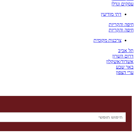
עסקים ונדלן
דתי מודיעין
חיפה והקריות
חיפה והקריות
צרכנות מקומית
תל אביב
דרום השרון
אשדוד/אשקלון
באר שבע
ערי הצפון