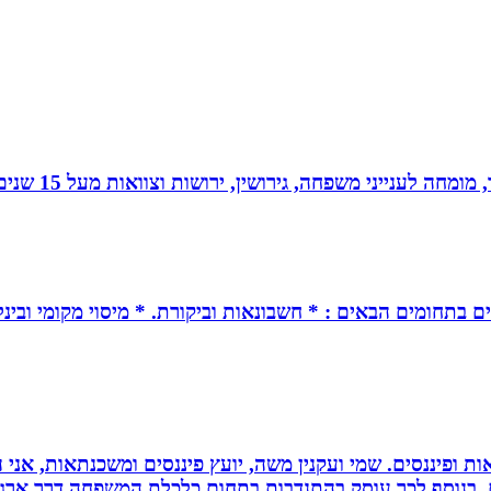
 גירושין, ירושות וצוואות מעל 15 שנים. בעל תואר שני במשפטים ובפילוסופיה.
ים בתחומים הבאים : * חשבונאות וביקורת. * מיסוי מקומי ובינל
ות ופיננסים. שמי ועקנין משה, יועץ פיננסים ומשכנתאות, אני
ם. בנוסף לכך עוסק בהתנדבות בתחום כלכלת המשפחה דרך ארגו