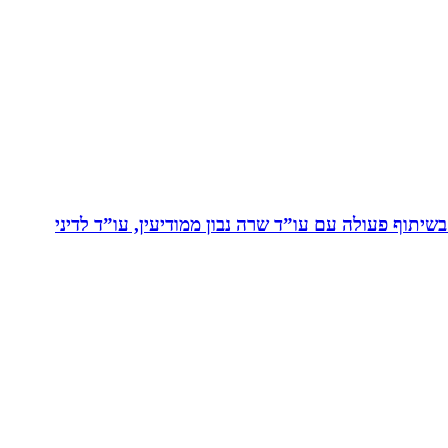
יתוף פעולה עם עו”ד שרה נבון ממודיעין, עו”ד לדיני