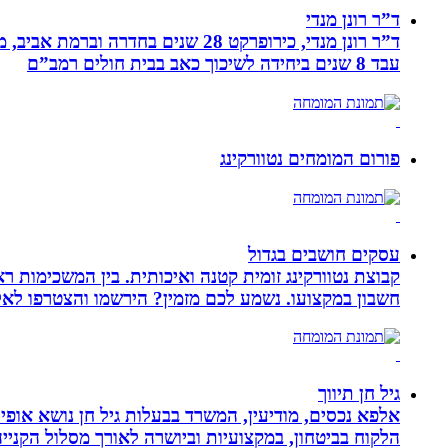
ד”ר רונן מנדי
עבד 8 שנים ביחידה לשיכוך כאב בבית חולים רמב”ם
פורום המומחים נטוורקינג
עסקים חושבים בגדול
חשבון במקצועו. נשמע לכם מזמין? הירשמו והצטרפו לא
גיל חן תיווך
אלפא נכסים, מודיעין, המשרד בבעלות גיל חן נושא אופי 
הלקוח בביטחון, במקצועיות וביושרה לאורך מסלול הקניי