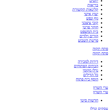
יחסים
בריאות
קלינאות תקשורת
יעוץ אישי
גוף ונפש
קובי עיצבני
חוקר פרטי
בית המשפט
הורים וילדים
פרשת השבוע
פתח תקוה
פתח תקוה
דירות למכירה
הבתים הפתוחים
נדלן מקומי
כל הדילים
הוסף בית פתוח
ערי השרון
ערי השרון
חדשות סיטי
עסקים ונדלן