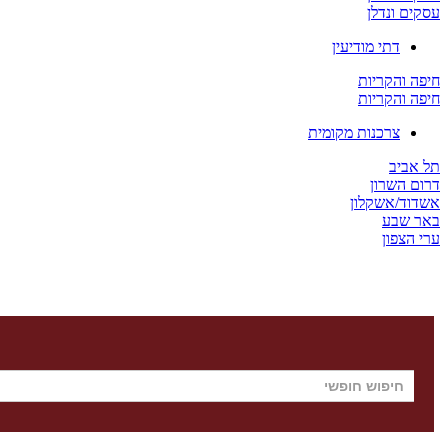
עסקים ונדלן
דתי מודיעין
חיפה והקריות
חיפה והקריות
צרכנות מקומית
תל אביב
דרום השרון
אשדוד/אשקלון
באר שבע
ערי הצפון