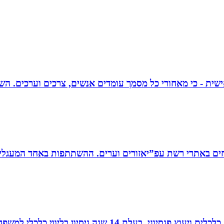
אישית - כי מאחורי כל מסמך עומדים אנשים, צרכים וערכים. הש
ים באתרי רשת עפ”יאזורים וערים. ההשתתפות באחד המעגלים
עלת 14 שנה ניסיון בליווי כלכלי למשפחות.