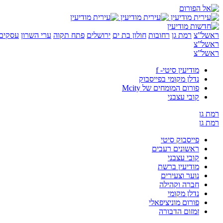
ראשל”צ
רמת גן
רחובות
חולון בת ים
ירושלים
פתח תקוה
ערי השרון
עסקים 
ראשל”צ
ראשל”צ
מודיעין סיטי- f
נדלן מקומי בפייסבוק
פורום המומחים של Mcity
קובי עצבני
רמת גן
רמת גן
פייסבוק סיטי
ראשונים רעבים
קובי עצבני
מודיעין ברשת
נוער וצעירים
חברה וקהילה
נדלן מקומי
פורום מוניציפאלי
זמזום הדבורה