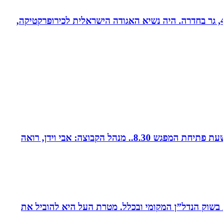
ד”ר רונן מנדי, כירופרקט 28 שנים בחדרה וברמת אביב, מומחה לטיפול כירופרקטי באוטיזם ובתפקודי מוח. נשוי לרחל + 4, גר בחדרה. היה נשיא האגודה הישראלית לכירופרקטיקה,
קבוצת נטוורקינג זומית קטנה ואיכותית. בין המשכימות ראשונות. נפגשת בימי חמישי אחת לשבועיים החל משעה 8.00. שעת פתיחת המפגש 8.30.. מנהל הקבוצה: אבי וידן, רואה
ת בשוק הנדל”ן המקומי ובכלל. מטרת העל היא להוביל את