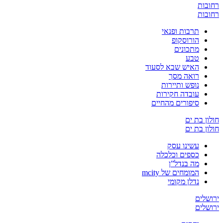
רחובות
רחובות
תרבות ופנאי
הורוסקופ
מתכונים
טבע
האיש שבא לסעוד
רואה מסך
נופש ותיירות
עובדה חקירות
סיפורים מהחיים
חולון בת ים
חולון בת ים
עשינו עסק
כספים וכלכלה
מה בנדל”ן
המומחים של mcity
נדלן מקומי
ירושלים
ירושלים