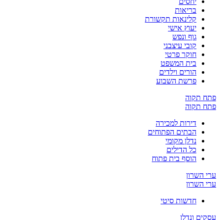
יחסים
בריאות
קלינאות תקשורת
יעוץ אישי
גוף ונפש
קובי עיצבני
חוקר פרטי
בית המשפט
הורים וילדים
פרשת השבוע
פתח תקוה
פתח תקוה
דירות למכירה
הבתים הפתוחים
נדלן מקומי
כל הדילים
הוסף בית פתוח
ערי השרון
ערי השרון
חדשות סיטי
עסקים ונדלן