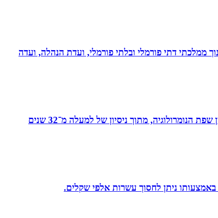
נוך ממלכתי דתי פורמלי ובלתי פורמלי, ועדת הנהלה, ועדה
מאסטר בנומרולוגיה קבלית וטארוט ומפתחת שיטת ”קוד החיבור” - שיטה להורים ולילדים המשלבת בין שפת החינוך לבין שפת הנומרולוגיה, מתוך ניסיון של למעלה מ־32 שנים
 באמצעותו ניתן לחסוך עשרות אלפי שקלים.