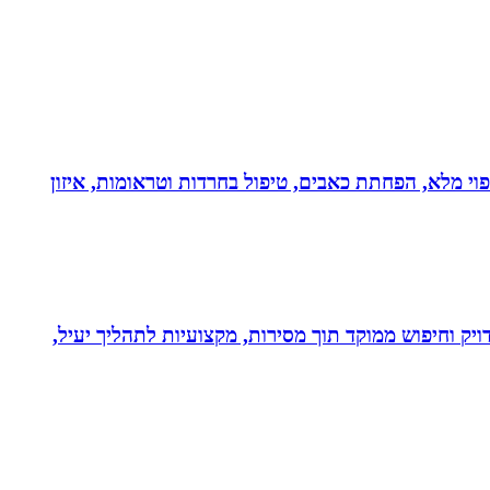
בעולם!!! נטורופתית כ-18 שנה, המשלבת ידע מתקדם לריפוי מלא, הפחתת כאבים, טיפול בחרדות וטראומות, איזון
ויק וחיפוש ממוקד תוך מסירות, מקצועיות לתהליך יעיל,