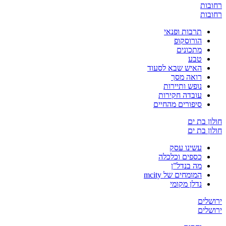
רחובות
רחובות
תרבות ופנאי
הורוסקופ
מתכונים
טבע
האיש שבא לסעוד
רואה מסך
נופש ותיירות
עובדה חקירות
סיפורים מהחיים
חולון בת ים
חולון בת ים
עשינו עסק
כספים וכלכלה
מה בנדל”ן
המומחים של mcity
נדלן מקומי
ירושלים
ירושלים