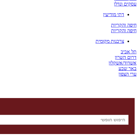
עסקים ונדלן
דתי מודיעין
חיפה והקריות
חיפה והקריות
צרכנות מקומית
תל אביב
דרום השרון
אשדוד/אשקלון
באר שבע
ערי הצפון