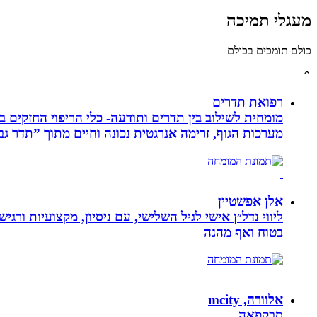
מעגלי תמיכה
כולם תומכים בכולם
⌃
רפואת תדרים
מערכות הגוף, זרימה אנרגטית נכונה וחיים מתוך ”תדר גב
אלן אפשטיין
ליווי נדל״ן אישי לגיל השלישי, עם ניסיון, מקצועיות ו
בטוח ואף מהנה
אלוורה, mcity
סבקפאה