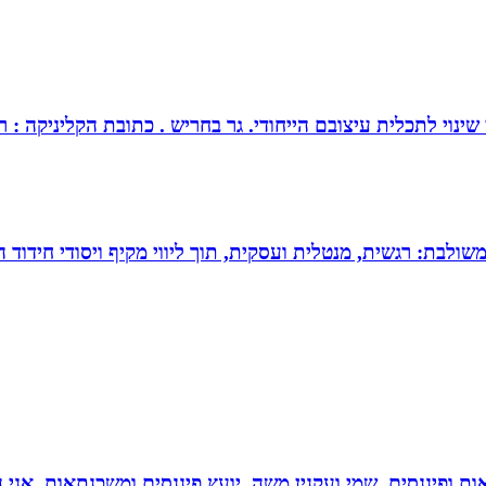
צובם הייחודי. גר בחריש . כתובת הקליניקה : רחוב כלנית 30 חריש . מנחה ומטפל בז
 משולבת: רגשית, מנטלית ועסקית, תוך ליווי מקיף ויסודי חידוד 
ות ופיננסים. שמי ועקנין משה, יועץ פיננסים ומשכנתאות, אני