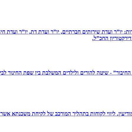
ות: יו”ר ועדת שירותים חברתיים, יו”ר ועדת דת, יו”ר ועדת חי
דירקטוריון החכ”ל.
ודיעין. ליווי לקוחות בתהליך המורכב של לקיחת משכנתא אשר