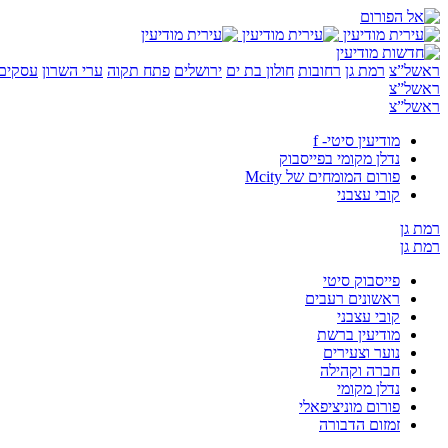
ראשל”צ
רמת גן
רחובות
חולון בת ים
ירושלים
פתח תקוה
ערי השרון
עסקים 
ראשל”צ
ראשל”צ
מודיעין סיטי- f
נדלן מקומי בפייסבוק
פורום המומחים של Mcity
קובי עצבני
רמת גן
רמת גן
פייסבוק סיטי
ראשונים רעבים
קובי עצבני
מודיעין ברשת
נוער וצעירים
חברה וקהילה
נדלן מקומי
פורום מוניציפאלי
זמזום הדבורה