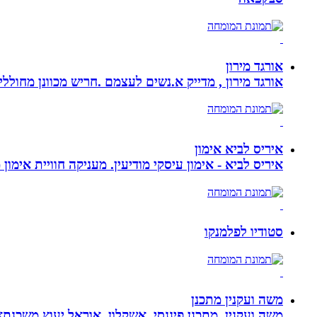
אורגד מירון
אורגד מירון , מדייק א.נשים לעצמם .חריש מכוונן מחוללי שינוי לתכלית עי
איריס לביא אימון
איריס לביא - אימון עיסקי מודיעין. מעניקה חוויית אימון
סטודיו לפלמנקו
משה ועקנין מתכנן
משה ועקנין, מתכנן פיננסי, אשקלון, אוראל יעוץ משכנתא