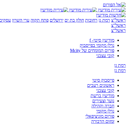
ראשל”צ
רמת גן
רחובות
חולון בת ים
ירושלים
פתח תקוה
ערי השרון
עסקים 
ראשל”צ
ראשל”צ
מודיעין סיטי- f
נדלן מקומי בפייסבוק
פורום המומחים של Mcity
קובי עצבני
רמת גן
רמת גן
פייסבוק סיטי
ראשונים רעבים
קובי עצבני
מודיעין ברשת
נוער וצעירים
חברה וקהילה
נדלן מקומי
פורום מוניציפאלי
זמזום הדבורה