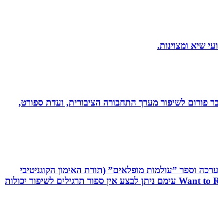
חבר פורום לשיפור מערך התחבורה הציבורית, ועדת ספורט,
שיטת C.R.T - Cognitive Reaction Training המשלבת אפליקציה, ערכה וספר ”עולמות מופלאים” (תורת האימון הקוגניטיבי
תגובתי). שיטה ייחודית לשיפור יכולות מוחיות-מוטוריות. השיטה משולבת אפליקציה ייחודית וערכה ייעודיות בשם: Want to React עימם ניתן לבצע אין ספור תרגילים לשיפור יכולות