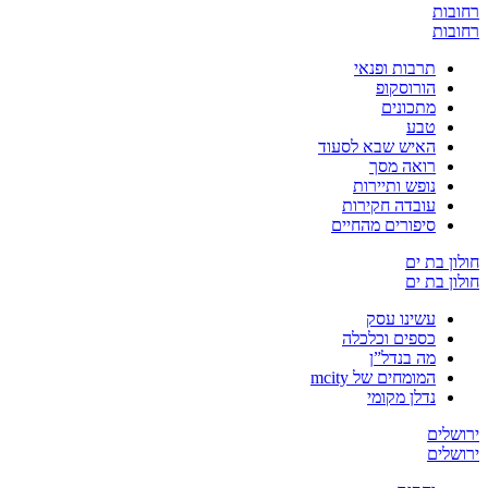
רחובות
רחובות
תרבות ופנאי
הורוסקופ
מתכונים
טבע
האיש שבא לסעוד
רואה מסך
נופש ותיירות
עובדה חקירות
סיפורים מהחיים
חולון בת ים
חולון בת ים
עשינו עסק
כספים וכלכלה
מה בנדל”ן
המומחים של mcity
נדלן מקומי
ירושלים
ירושלים