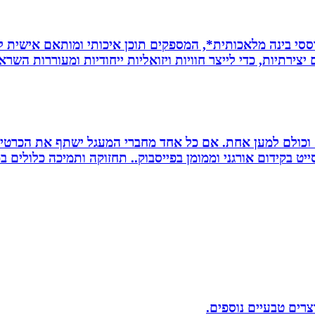
ת *סרטונים מבוססי בינה מלאכותית*, המספקים תוכן איכותי ומותאם אי
ירתיות, כדי לייצר חוויות ויזואליות ייחודיות ומעוררות השרא
ם וכולם למען אחת. אם כל אחד מחברי המעגל ישתף את הכרטי
 בקידום אורגני וממומן בפייסבוק.. תחזוקה ותמיכה כלולים במ
וצרים טבעיים נוספים.