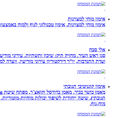
אימון מוחי למצוינות
אימון מוחי למצוינות, אימון טכנולוגי לגוף ולמוח באמצעות ביופידבק, נוירופידבק ו NLP המכוון
אלי סבח
סגן ראש העיר. מחזיק תיק: שיכון ותשתיות. עירוני מודי
ועדת התנדבות, יו”ר דירקטוריון עירוני מודיעין, וועדה 
אימון קוגניטיבי תגובתי
מוח-גוף.