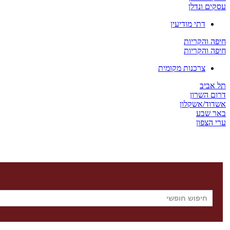
עסקים ונדלן
דתי מודיעין
חיפה והקריות
חיפה והקריות
צרכנות מקומית
תל אביב
דרום השרון
אשדוד/אשקלון
באר שבע
ערי הצפון