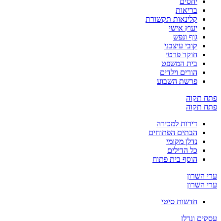
יחסים
בריאות
קלינאות תקשורת
יעוץ אישי
גוף ונפש
קובי עיצבני
חוקר פרטי
בית המשפט
הורים וילדים
פרשת השבוע
פתח תקוה
פתח תקוה
דירות למכירה
הבתים הפתוחים
נדלן מקומי
כל הדילים
הוסף בית פתוח
ערי השרון
ערי השרון
חדשות סיטי
עסקים ונדלן