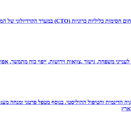
ד”ר איליה ליטובצ`יק הוא קרדיולוג מצנתר בכיר, מנהל 
 לענייני משפחה, גישור ,צוואות וירושות, ייפוי כוח מתמשך, 
ה הדינמית והטיפול ההוליסטי. בנוסף מטפל פרטני ומנחה מעגלי ג