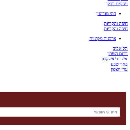
עסקים ונדלן
דתי מודיעין
חיפה והקריות
חיפה והקריות
צרכנות מקומית
תל אביב
דרום השרון
אשדוד/אשקלון
באר שבע
ערי הצפון