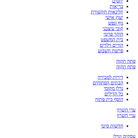
יחסים
בריאות
קלינאות תקשורת
יעוץ אישי
גוף ונפש
קובי עיצבני
חוקר פרטי
בית המשפט
הורים וילדים
פרשת השבוע
פתח תקוה
פתח תקוה
דירות למכירה
הבתים הפתוחים
נדלן מקומי
כל הדילים
הוסף בית פתוח
ערי השרון
ערי השרון
חדשות סיטי
עסקים ונדלן