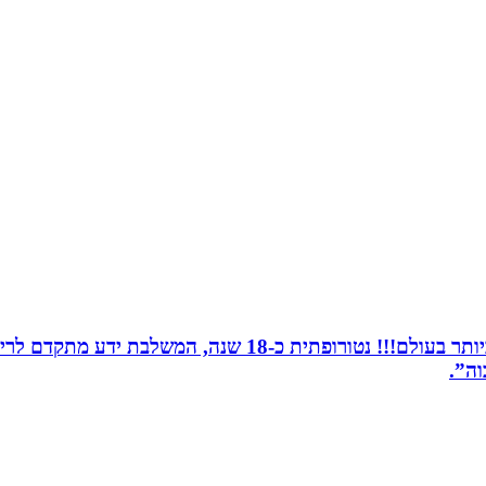
מומחית לשילוב בין תדרים ותודעה- כלי הריפוי החזקים ביותר 
וה”.