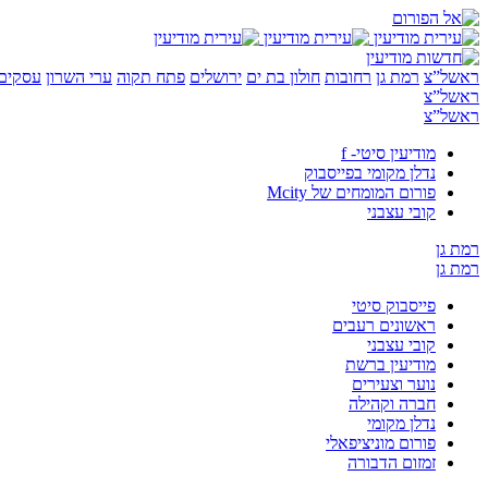
ראשל”צ
רמת גן
רחובות
חולון בת ים
ירושלים
פתח תקוה
ערי השרון
עסקים 
ראשל”צ
ראשל”צ
מודיעין סיטי- f
נדלן מקומי בפייסבוק
פורום המומחים של Mcity
קובי עצבני
רמת גן
רמת גן
פייסבוק סיטי
ראשונים רעבים
קובי עצבני
מודיעין ברשת
נוער וצעירים
חברה וקהילה
נדלן מקומי
פורום מוניציפאלי
זמזום הדבורה