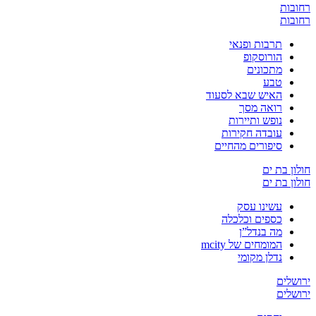
רחובות
רחובות
תרבות ופנאי
הורוסקופ
מתכונים
טבע
האיש שבא לסעוד
רואה מסך
נופש ותיירות
עובדה חקירות
סיפורים מהחיים
חולון בת ים
חולון בת ים
עשינו עסק
כספים וכלכלה
מה בנדל”ן
המומחים של mcity
נדלן מקומי
ירושלים
ירושלים