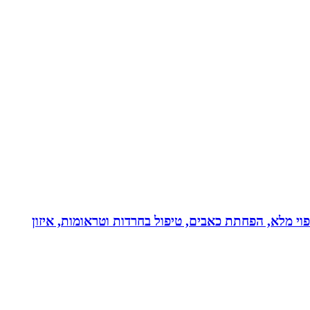
בעולם!!! נטורופתית כ-18 שנה, המשלבת ידע מתקדם לריפוי מלא, הפחתת כאבים, טיפול בחרדות וטראומות, איזון