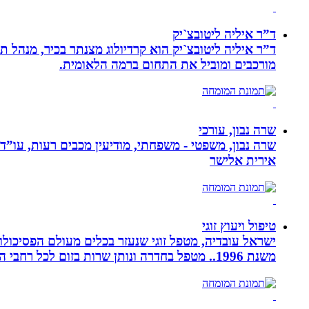
ד”ר איליה ליטובצ`יק
מורכבים ומוביל את התחום ברמה הלאומית.
שרה נבון, עורכי
שרה נבון, משפטי - משפחתי, מודיעין מכבים רעות, עו”ד
אירית אלישר
טיפול ויעוץ זוגי
ישראל עובדיה, מטפל זוגי שנעזר בכלים מעולם הפסיכולוגי
משנת 1996.. מטפל בחדרה ונותן שרות בזום לכל רחבי הארץ