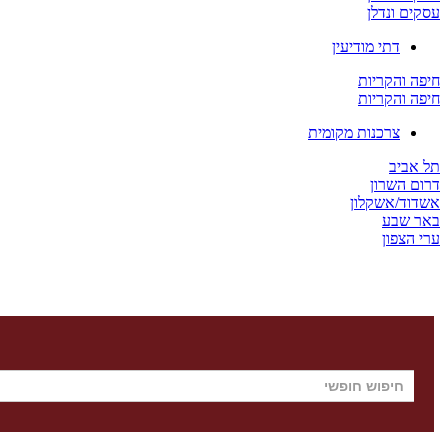
עסקים ונדלן
דתי מודיעין
חיפה והקריות
חיפה והקריות
צרכנות מקומית
תל אביב
דרום השרון
אשדוד/אשקלון
באר שבע
ערי הצפון