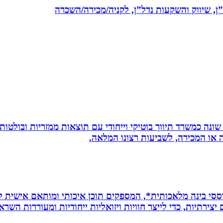
ל”ן, שיווק והשקעות נדל”ן, לקניה/מכירה/השכרה
שונה כמשרד תיווך בוטיקי וייחודי עם תוצאות ממזריות ובולטו
ה או המכירה, לשביעות רצונו המלאה.
ת *סרטונים מבוססי בינה מלאכותית*, המספקים תוכן איכותי ומותאם אי
ירתיות, כדי לייצר חוויות ויזואליות ייחודיות ומעוררות השרא