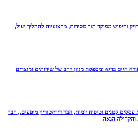
ויק וחיפוש ממוקד תוך מסירות, מקצועיות לתהליך יעיל,
. בעלת Coach4Health, Coach4health הינה חברה העוסקת באורח חיים בריא ומספקת מגוון רחב של שירותים ומוצרים
ת עסקים קטנים וטיפוח יזמות, חבר דירקטוריון מופעים., חבר
ת והקהילה הגאה