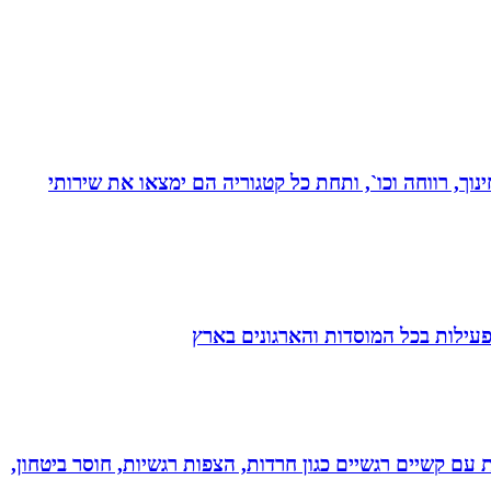
נוך, רווחה וכו`, ותחת כל קטגוריה הם ימצאו את שירותי
הפעילות בכל המוסדות והארגונים בארץ
ל רגשי בשיטת NLP לילדים ונוער! מסייעת בהתמודדות עם קשיים רגשיים כגון חרדות, הצפות רגשיות, חוסר ביטחון,