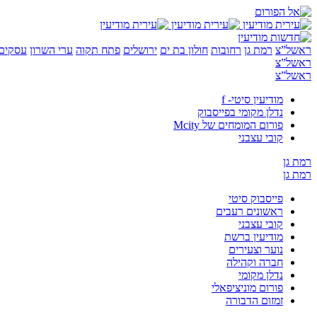
ראשל”צ
רמת גן
רחובות
חולון בת ים
ירושלים
פתח תקוה
ערי השרון
עסקים 
ראשל”צ
ראשל”צ
מודיעין סיטי- f
נדלן מקומי בפייסבוק
פורום המומחים של Mcity
קובי עצבני
רמת גן
רמת גן
פייסבוק סיטי
ראשונים רעבים
קובי עצבני
מודיעין ברשת
נוער וצעירים
חברה וקהילה
נדלן מקומי
פורום מוניציפאלי
זמזום הדבורה