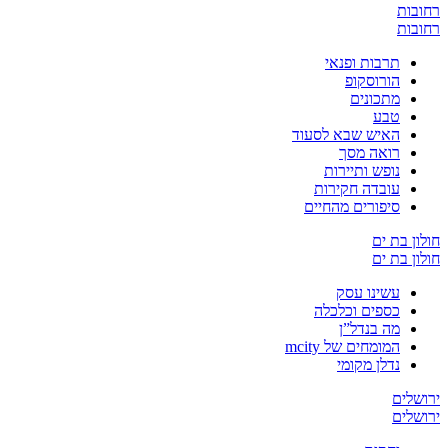
רחובות
רחובות
תרבות ופנאי
הורוסקופ
מתכונים
טבע
האיש שבא לסעוד
רואה מסך
נופש ותיירות
עובדה חקירות
סיפורים מהחיים
חולון בת ים
חולון בת ים
עשינו עסק
כספים וכלכלה
מה בנדל”ן
המומחים של mcity
נדלן מקומי
ירושלים
ירושלים