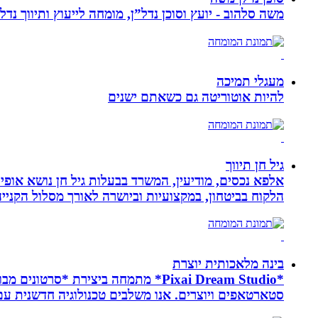
משה סלהוב - יועץ וסוכן נדל”ן, מומחה לייעוץ ותיווך נד
מעגלי תמיכה
להיות אוטוריטה גם כשאתם ישנים
גיל חן תיווך
אלפא נכסים, מודיעין, המשרד בבעלות גיל חן נושא אופי 
הלקוח בביטחון, במקצועיות וביושרה לאורך מסלול הקניי
בינה מלאכותית יוצרת
*Pixai Dream Studio* מתמחה ביציר
סטארטאפים ויוצרים. אנו משלבים טכנולוגיה חדשנית עם יצ