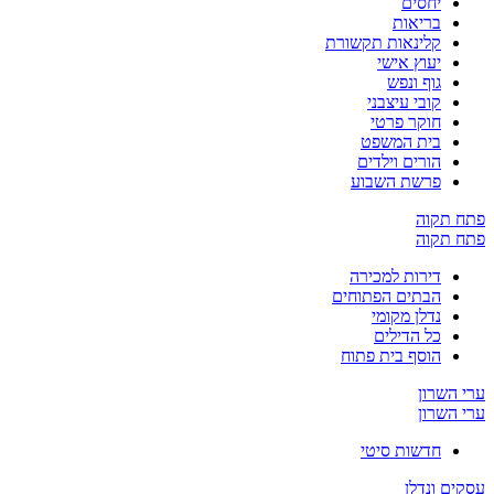
יחסים
בריאות
קלינאות תקשורת
יעוץ אישי
גוף ונפש
קובי עיצבני
חוקר פרטי
בית המשפט
הורים וילדים
פרשת השבוע
פתח תקוה
פתח תקוה
דירות למכירה
הבתים הפתוחים
נדלן מקומי
כל הדילים
הוסף בית פתוח
ערי השרון
ערי השרון
חדשות סיטי
עסקים ונדלן