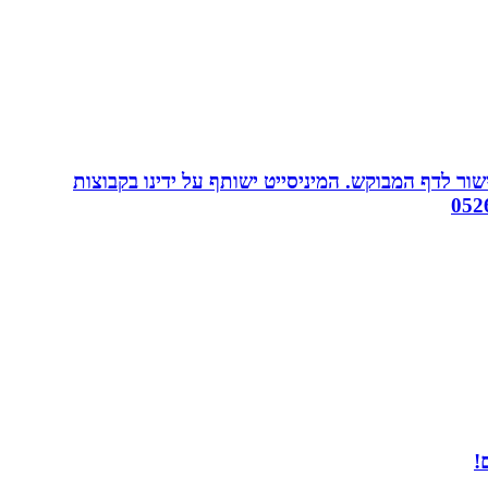
ור לדף המבוקש. המיניסייט ישותף על ידינו בקבוצות
!