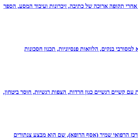
אחרי תקופה ארוכה של כתיבה, זיכרונות ועיבוד המסע, הספר
יות, משכנתא, משכנתא למסורבי בנקים, הלוואות פנסיוניות, תכנון חסכונות
ל רגשי בשיטת NLP לילדים ונוער! מסייעת בהתמודדות עם קשיים רגשיים כגון חרדות, הצפות רגשיות, חוסר ביטחון,
תחום חסימות כליליות כרוניות (CTO) במערך הקרדיולוגי של המרכז הרפואי שמיר (אסף הרופא), שם הוא מבצע צנתורים