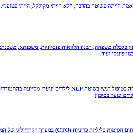
מת הייתה פשוטה בהרבה, ”לא הייתי מקולקל, הייתי פצוע.”. 
יננסי - גדי ברקאי מומחה בתכנון פיננסי CFP: תכנון כלכלת משפחה, תכנון הלוואות פנסיונ
ן פיננסי ועוד.
שמי שירה תמר, מטפלת ריגשית ומורה בתיכון. אני מתמחה בטיפו
דים ונוער בסיכון)
ד”ר איליה ליטובצ`יק הוא קרדיולוג מצנתר בכיר, מנהל 