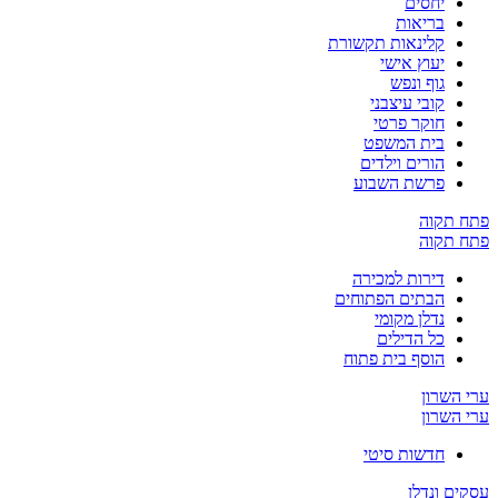
יחסים
בריאות
קלינאות תקשורת
יעוץ אישי
גוף ונפש
קובי עיצבני
חוקר פרטי
בית המשפט
הורים וילדים
פרשת השבוע
פתח תקוה
פתח תקוה
דירות למכירה
הבתים הפתוחים
נדלן מקומי
כל הדילים
הוסף בית פתוח
ערי השרון
ערי השרון
חדשות סיטי
עסקים ונדלן