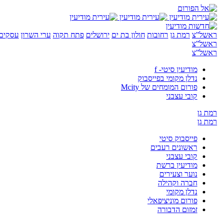
ראשל”צ
רמת גן
רחובות
חולון בת ים
ירושלים
פתח תקוה
ערי השרון
עסקים 
ראשל”צ
ראשל”צ
מודיעין סיטי- f
נדלן מקומי בפייסבוק
פורום המומחים של Mcity
קובי עצבני
רמת גן
רמת גן
פייסבוק סיטי
ראשונים רעבים
קובי עצבני
מודיעין ברשת
נוער וצעירים
חברה וקהילה
נדלן מקומי
פורום מוניציפאלי
זמזום הדבורה