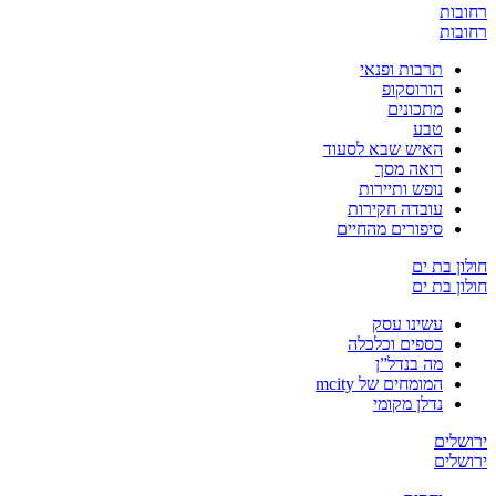
רחובות
רחובות
תרבות ופנאי
הורוסקופ
מתכונים
טבע
האיש שבא לסעוד
רואה מסך
נופש ותיירות
עובדה חקירות
סיפורים מהחיים
חולון בת ים
חולון בת ים
עשינו עסק
כספים וכלכלה
מה בנדל”ן
המומחים של mcity
נדלן מקומי
ירושלים
ירושלים