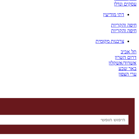
עסקים ונדלן
דתי מודיעין
חיפה והקריות
חיפה והקריות
צרכנות מקומית
תל אביב
דרום השרון
אשדוד/אשקלון
באר שבע
ערי הצפון