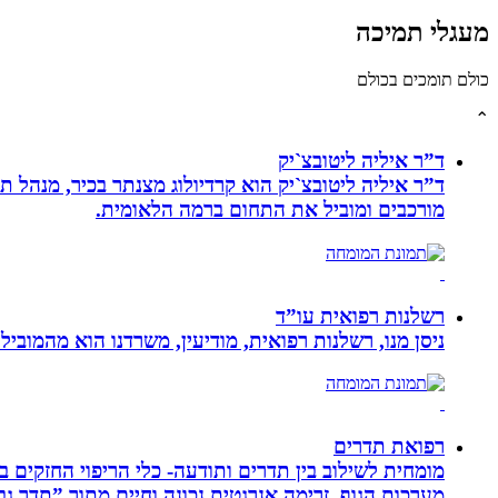
מעגלי תמיכה
כולם תומכים בכולם
⌃
ד”ר איליה ליטובצ`יק
מורכבים ומוביל את התחום ברמה הלאומית.
רשלנות רפואית עו”ד
ניסן מנו, רשלנות רפואית, מודיעין, משרדנו הוא מהמובי
רפואת תדרים
מערכות הגוף, זרימה אנרגטית נכונה וחיים מתוך ”תדר גב