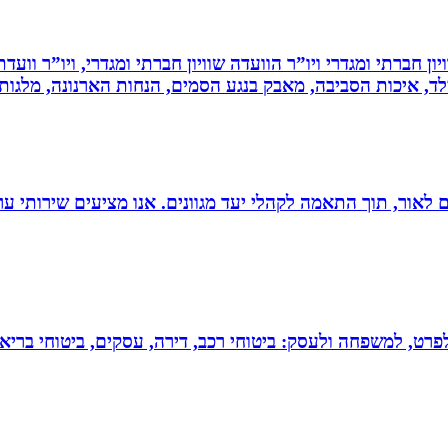
ון חברתי ומגדרי ויו”ר הוועדה שוויון חברתי ומגדרי, ויו”ר וועד
ילד, איכות הסביבה, מאבק בנגע הסמים, הנחות הארנונה, מלגו
 הוצאת ספרים לאור, תוך התאמה לקהלי יעד מגוונים. אנו מציעים שיר
 לפרט, למשפחה ולעסק: ביטוחי רכב, דירה, עסקים, ביטוחי בריאות