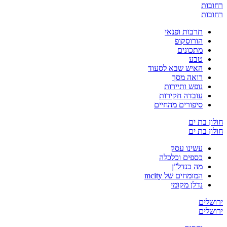
רחובות
רחובות
תרבות ופנאי
הורוסקופ
מתכונים
טבע
האיש שבא לסעוד
רואה מסך
נופש ותיירות
עובדה חקירות
סיפורים מהחיים
חולון בת ים
חולון בת ים
עשינו עסק
כספים וכלכלה
מה בנדל”ן
המומחים של mcity
נדלן מקומי
ירושלים
ירושלים