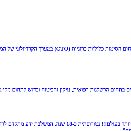
ד”ר איליה ליטובצ`יק הוא קרדיולוג מצנתר בכיר, מנהל 
לים בתחום הרשלנות רפואית, נזיקין והביטוח ובדגש לתחום נזקי
מומחית לשילוב בין תדרים ותודעה- כלי הריפוי החזקים ביותר 
וה”.