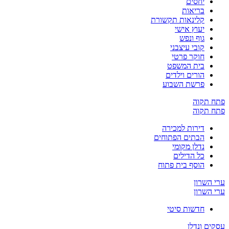
יחסים
בריאות
קלינאות תקשורת
יעוץ אישי
גוף ונפש
קובי עיצבני
חוקר פרטי
בית המשפט
הורים וילדים
פרשת השבוע
פתח תקוה
פתח תקוה
דירות למכירה
הבתים הפתוחים
נדלן מקומי
כל הדילים
הוסף בית פתוח
ערי השרון
ערי השרון
חדשות סיטי
עסקים ונדלן