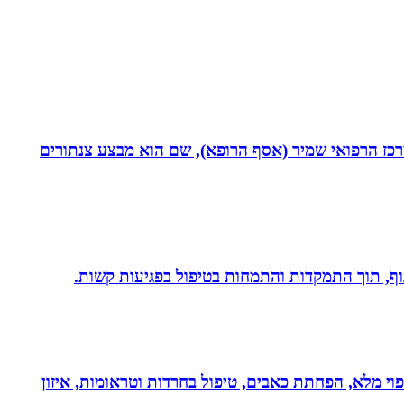
תחום חסימות כליליות כרוניות (CTO) במערך הקרדיולוגי של המרכז הרפואי שמיר (אסף הרופא), שם הוא מבצע צנתורים
 גוף, תוך התמקדות והתמחות בטיפול בפגיעות קשות.
בעולם!!! נטורופתית כ-18 שנה, המשלבת ידע מתקדם לריפוי מלא, הפחתת כאבים, טיפול בחרדות וטראומות, איזון