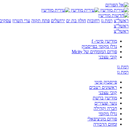
ראשל”צ
רמת גן
רחובות
חולון בת ים
ירושלים
פתח תקוה
ערי השרון
עסקים 
ראשל”צ
ראשל”צ
מודיעין סיטי- f
נדלן מקומי בפייסבוק
פורום המומחים של Mcity
קובי עצבני
רמת גן
רמת גן
פייסבוק סיטי
ראשונים רעבים
קובי עצבני
מודיעין ברשת
נוער וצעירים
חברה וקהילה
נדלן מקומי
פורום מוניציפאלי
זמזום הדבורה