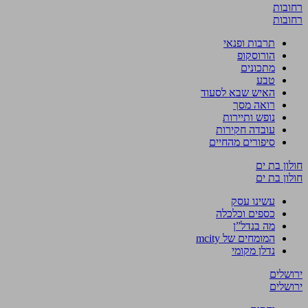
רחובות
רחובות
תרבות ופנאי
הורוסקופ
מתכונים
טבע
האיש שבא לסעוד
רואה מסך
נופש ותיירות
עובדה חקירות
סיפורים מהחיים
חולון בת ים
חולון בת ים
עשינו עסק
כספים וכלכלה
מה בנדל”ן
המומחים של mcity
נדלן מקומי
ירושלים
ירושלים