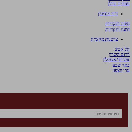
עסקים ונדלן
דתי מודיעין
חיפה והקריות
חיפה והקריות
צרכנות מקומית
תל אביב
דרום השרון
אשדוד/אשקלון
באר שבע
ערי הצפון