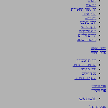
יחסים
בריאות
קלינאות תקשורת
יעוץ אישי
גוף ונפש
קובי עיצבני
חוקר פרטי
בית המשפט
הורים וילדים
פרשת השבוע
פתח תקוה
פתח תקוה
דירות למכירה
הבתים הפתוחים
נדלן מקומי
כל הדילים
הוסף בית פתוח
ערי השרון
ערי השרון
חדשות סיטי
עסקים ונדלן