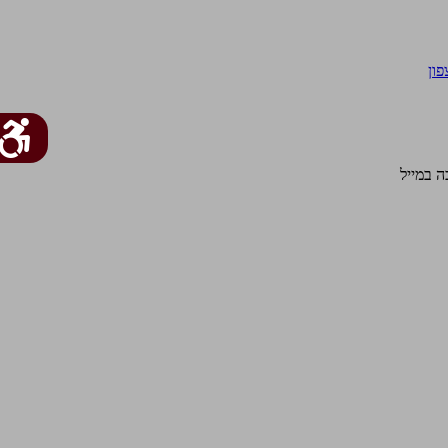
פון
 במייל