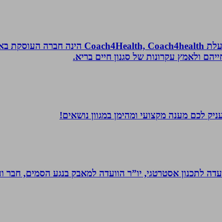
נטורופתית, מאמנת לאורח חיים בריא, תושבת אשדוד
הם ולאמץ עקרונות של סגנון חיים בריא.
יק לכם מענה מקצועי ומהימן במגוון נושאים!
עדה לתכנון אסטרטגי, יו”ר הוועדה למאבק בנגע הסמים, חבר וע