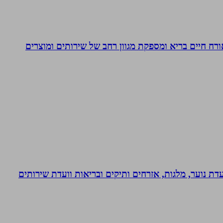
. בעלת Coach4Health, Coach4health הינה חברה העוסקת באורח חיים בריא ומספקת מגוון רחב של שירותים ומוצרים
דת נוער, מלגות, אזרחים ותיקים ובריאות וועדת שירותים