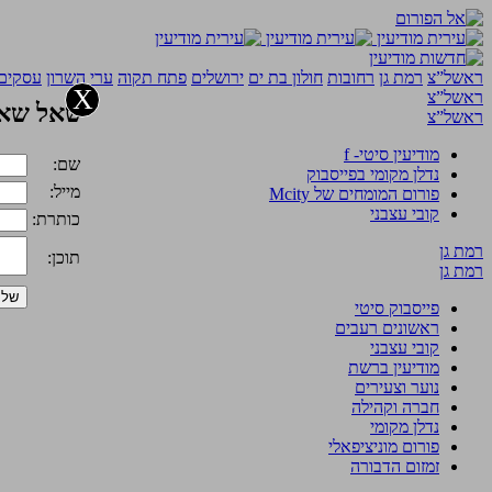
ראשל”צ
רמת גן
רחובות
חולון בת ים
ירושלים
פתח תקוה
ערי השרון
עסקים 
X
ראשל”צ
שאל שאל
ראשל”צ
מודיעין סיטי- f
שם:
נדלן מקומי בפייסבוק
מייל:
פורום המומחים של Mcity
קובי עצבני
כותרת:
רמת גן
תוכן:
רמת גן
פייסבוק סיטי
ראשונים רעבים
קובי עצבני
מודיעין ברשת
נוער וצעירים
חברה וקהילה
נדלן מקומי
פורום מוניציפאלי
זמזום הדבורה