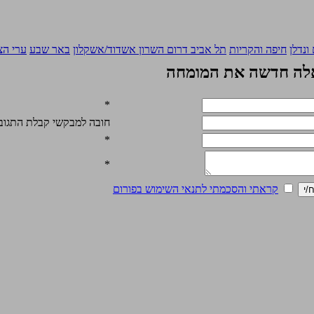
ונדלן
חיפה והקריות
תל אביב
דרום השרון
אשדוד/אשקלון
באר שבע
ערי הצ
ה חדשה את המומחה
*
חובה למבקשי קבלת התגובה
*
*
קראתי והסכמתי לתנאי השימוש בפורום