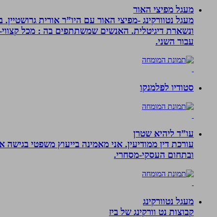
מעגל מפיצי האור
מעגל נטוורקינג -מפיצי האור עם היו”ר אורית גרושטיין
ונשארת דיגיטלית. האנשים שמשתתפים בה : מכל קצווי-ת
עבור השני.
סטודיו לפלמנקו
עו”ד ליהיא שטרן
עורכת דין ממודיעין. אני מאמינה בייעוץ משפטי בגישה 
ובתחום העסקי-מסחרי.
מעגל נטוורקינג
קבוצות נט וורקינג של ביז