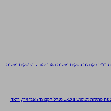
ויו”ר בקבוצת עסקים עושים באור יהודה‏ ב-‏עסקים עושים
קבוצת נטוורקינג זומית קטנה ואיכותית. בין המשכימות ראשונות. נפגשת בימי חמישי אחת לשבועיים החל משעה 8.00. שעת פתיחת המפגש 8.30.. מנהל הקבוצה: אבי וידן, רואה