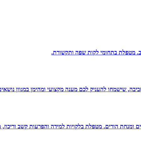
יב. מטפלת בתחומי לקות שפה ותקשורת.
יבה, שישמחו להעניק לכם מענה מקצועי ומהימן במגוון נושאים
רים ומנחת הורים. מטפלת בלקויות למידה והפרעות קשב וריכוז,