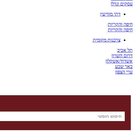
עסקים ונדלן
דתי מודיעין
חיפה והקריות
חיפה והקריות
צרכנות מקומית
תל אביב
דרום השרון
אשדוד/אשקלון
באר שבע
ערי הצפון