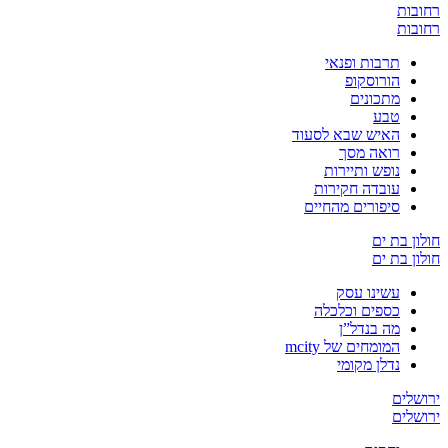
רחובות
רחובות
תרבות ופנאי
הורוסקופ
מתכונים
טבע
האיש שבא לסעוד
רואה מסך
נופש ותיירות
עובדה חקירות
סיפורים מהחיים
חולון בת ים
חולון בת ים
עשינו עסק
כספים וכלכלה
מה בנדל”ן
המומחים של mcity
נדלן מקומי
ירושלים
ירושלים