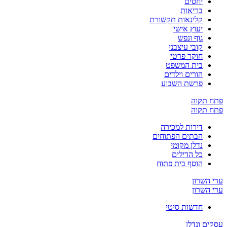
יחסים
בריאות
קלינאות תקשורת
יעוץ אישי
גוף ונפש
קובי עיצבני
חוקר פרטי
בית המשפט
הורים וילדים
פרשת השבוע
פתח תקוה
פתח תקוה
דירות למכירה
הבתים הפתוחים
נדלן מקומי
כל הדילים
הוסף בית פתוח
ערי השרון
ערי השרון
חדשות סיטי
עסקים ונדלן