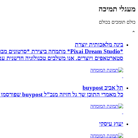
מעגלי תמיכה
כולם תומכים בכולם
⌃
בינה מלאכותית יוצרת
*Pixai Dream Studio* מתמחה ביציר
סטארטאפים ויוצרים. אנו משלבים טכנולוגיה חדשנית עם יצ
תל אביב buypost
כל מאמרי התוכן שך גל חזיזה מנכ”ל buypost שפורסמו באתר תל אביב ברשת mcity
יעוץ עיסקי