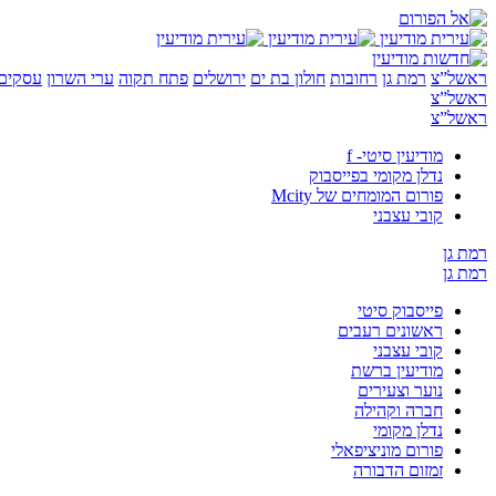
ראשל”צ
רמת גן
רחובות
חולון בת ים
ירושלים
פתח תקוה
ערי השרון
עסקים 
ראשל”צ
ראשל”צ
מודיעין סיטי- f
נדלן מקומי בפייסבוק
פורום המומחים של Mcity
קובי עצבני
רמת גן
רמת גן
פייסבוק סיטי
ראשונים רעבים
קובי עצבני
מודיעין ברשת
נוער וצעירים
חברה וקהילה
נדלן מקומי
פורום מוניציפאלי
זמזום הדבורה