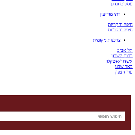
עסקים ונדלן
דתי מודיעין
חיפה והקריות
חיפה והקריות
צרכנות מקומית
תל אביב
דרום השרון
אשדוד/אשקלון
באר שבע
ערי הצפון