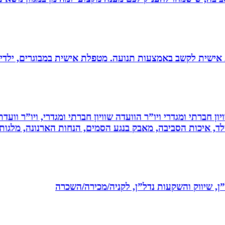
ת אישית לקשב באמצעות תנועה. מטפלת אישית במבוגרים, ילדים 
ון חברתי ומגדרי ויו”ר הוועדה שוויון חברתי ומגדרי, ויו”ר וועד
ילד, איכות הסביבה, מאבק בנגע הסמים, הנחות הארנונה, מלגו
ל”ן, שיווק והשקעות נדל”ן, לקניה/מכירה/השכרה