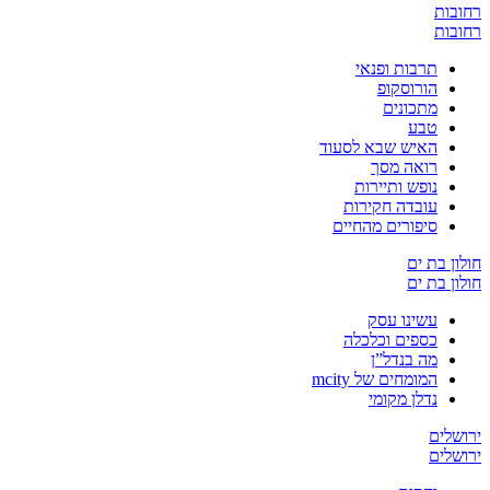
רחובות
רחובות
תרבות ופנאי
הורוסקופ
מתכונים
טבע
האיש שבא לסעוד
רואה מסך
נופש ותיירות
עובדה חקירות
סיפורים מהחיים
חולון בת ים
חולון בת ים
עשינו עסק
כספים וכלכלה
מה בנדל”ן
המומחים של mcity
נדלן מקומי
ירושלים
ירושלים