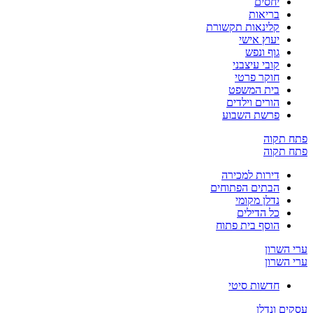
יחסים
בריאות
קלינאות תקשורת
יעוץ אישי
גוף ונפש
קובי עיצבני
חוקר פרטי
בית המשפט
הורים וילדים
פרשת השבוע
פתח תקוה
פתח תקוה
דירות למכירה
הבתים הפתוחים
נדלן מקומי
כל הדילים
הוסף בית פתוח
ערי השרון
ערי השרון
חדשות סיטי
עסקים ונדלן