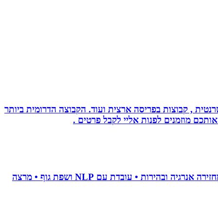
נטית , קבוצות בפריסה ארצית ועוד. הקבוצה הדרומית ביותר
אותכם מוזמנים לפנות אליי לקבל פרטים .
• מאמנת לויסות סטרס • מנקה טראומה וחרדות • מאמנת לשינוי אישי • מלווה טיפולי פוריות • מלווה קריירה מדויקת • מחזירה אנרגיה ובהירות • עובדת עם NLP ושפת גוף • מרצה