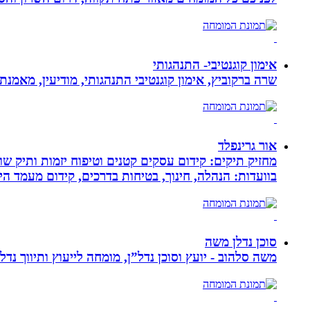
אימון קוגנטיבי- התנהגותי
שרה ברקוביץ, אימון קוגנטיבי התנהגותי, מודיעין, מאמנ
אור גרינפלד
מחזיק תיקים: קידום עסקים קטנים וטיפוח יזמות ותיק שווי
בוועדות: הנהלה, חינוך, בטיחות בדרכים, קידום מעמד ה
סוכן נדלן משה
משה סלהוב - יועץ וסוכן נדל”ן, מומחה לייעוץ ותיווך נד