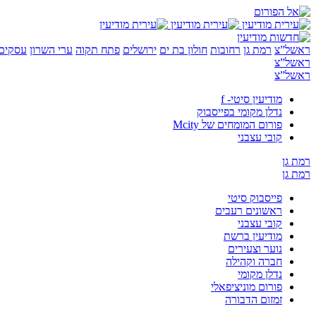
ראשל”צ
רמת גן
רחובות
חולון בת ים
ירושלים
פתח תקוה
ערי השרון
עסקים 
ראשל”צ
ראשל”צ
מודיעין סיטי- f
נדלן מקומי בפייסבוק
פורום המומחים של Mcity
קובי עצבני
רמת גן
רמת גן
פייסבוק סיטי
ראשונים רעבים
קובי עצבני
מודיעין ברשת
נוער וצעירים
חברה וקהילה
נדלן מקומי
פורום מוניציפאלי
זמזום הדבורה