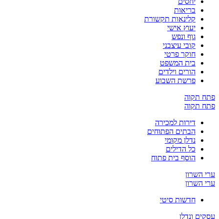
יחסים
בריאות
קלינאות תקשורת
יעוץ אישי
גוף ונפש
קובי עיצבני
חוקר פרטי
בית המשפט
הורים וילדים
פרשת השבוע
פתח תקוה
פתח תקוה
דירות למכירה
הבתים הפתוחים
נדלן מקומי
כל הדילים
הוסף בית פתוח
ערי השרון
ערי השרון
חדשות סיטי
עסקים ונדלן