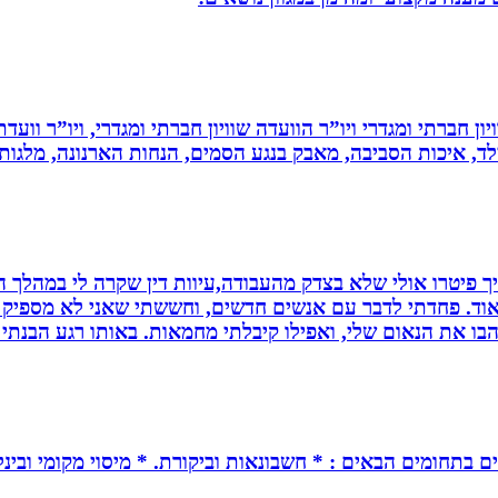
ון חברתי ומגדרי ויו”ר הוועדה שוויון חברתי ומגדרי, ויו”ר וועד
ילד, איכות הסביבה, מאבק בנגע הסמים, הנחות הארנונה, מלגו
 פיטרו אולי שלא בצדק מהעבודה,עיוות דין שקרה לי במהלך הח
מאוד. פחדתי לדבר עם אנשים חדשים, וחששתי שאני לא מספיק ט
בו את הנאום שלי, ואפילו קיבלתי מחמאות. באותו רגע הבנתי
ים בתחומים הבאים : * חשבונאות וביקורת. * מיסוי מקומי ובינל