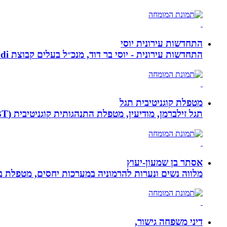
התחדשות עירונית יוסי
התחדשות עירונית - יוסי בר דוד, מנכ״ל בעלים קבוצת ybdi התחדשות עירונית ויזום למגורים. חברתנו מתמחה בפרויקטי פינוי - בינוי.
מטפלת קוגניטיבית תגל
תגל זילברמן, מודיעין, מטפלת התנהגותית קוגניטיבית (CBT). מדריכת הורים ומנחת קבוצות. מומחית להפרעות קשב ואכילה רגשית. מטפלת בילדים, מתבגרים ומבוגרים.
אסתר בן שמעון-יעוץ
מלווה נשים ונערות להרמוניה במערכות יחסים, מטפלת ברו
דיני משפחה גישור,