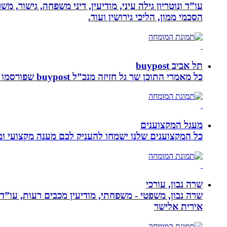
עו”ד ונוטריון גילה עיני, מודיעין, דיני משפחה, גישור, 
הסכמי ממון, הליכי גירושין ועוד.
תל אביב buypost
כל מאמרי התוכן שך גל חזיזה מנכ”ל buypost שפורסמו באתר תל אביב ברשת mcity
מעגל המקצוענים
כל המקצוענים שלנו ישמחו להעניק לכם מענה מקצועי ומה
שרה נבון, עורכי
שרה נבון, משפטי - משפחתי, מודיעין מכבים רעות, עו”ד
אירית אלישר