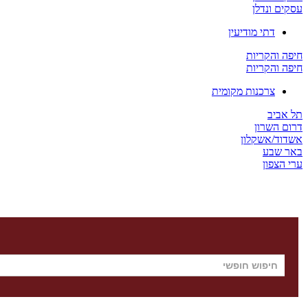
עסקים ונדלן
דתי מודיעין
חיפה והקריות
חיפה והקריות
צרכנות מקומית
תל אביב
דרום השרון
אשדוד/אשקלון
באר שבע
ערי הצפון