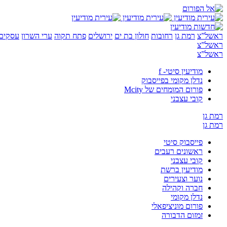
ראשל”צ
רמת גן
רחובות
חולון בת ים
ירושלים
פתח תקוה
ערי השרון
עסקים 
ראשל”צ
ראשל”צ
מודיעין סיטי- f
נדלן מקומי בפייסבוק
פורום המומחים של Mcity
קובי עצבני
רמת גן
רמת גן
פייסבוק סיטי
ראשונים רעבים
קובי עצבני
מודיעין ברשת
נוער וצעירים
חברה וקהילה
נדלן מקומי
פורום מוניציפאלי
זמזום הדבורה