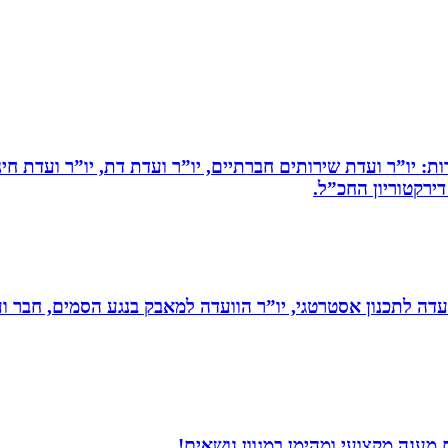
ות: יו”ר ועדת שירותים חברתיים, יו”ר ועדת דת, יו”ר ועדת חי
דירקטוריון החכ”ל.
עדה לתכנון אסטרטגי, יו”ר הוועדה למאבק בנגע הסמים, חבר וע
מענה מקצועי ומהימן במגוון נושאים!