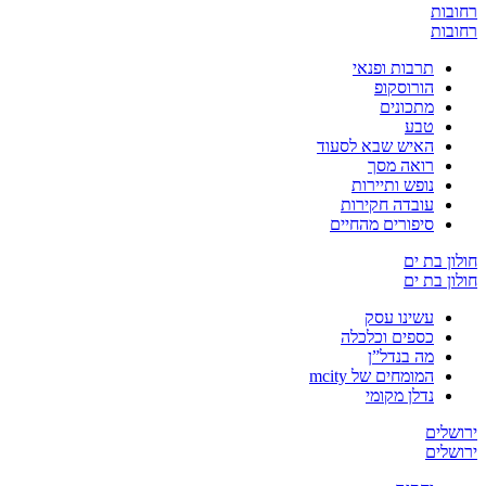
רחובות
רחובות
תרבות ופנאי
הורוסקופ
מתכונים
טבע
האיש שבא לסעוד
רואה מסך
נופש ותיירות
עובדה חקירות
סיפורים מהחיים
חולון בת ים
חולון בת ים
עשינו עסק
כספים וכלכלה
מה בנדל”ן
המומחים של mcity
נדלן מקומי
ירושלים
ירושלים