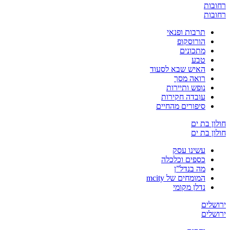
רחובות
רחובות
תרבות ופנאי
הורוסקופ
מתכונים
טבע
האיש שבא לסעוד
רואה מסך
נופש ותיירות
עובדה חקירות
סיפורים מהחיים
חולון בת ים
חולון בת ים
עשינו עסק
כספים וכלכלה
מה בנדל”ן
המומחים של mcity
נדלן מקומי
ירושלים
ירושלים