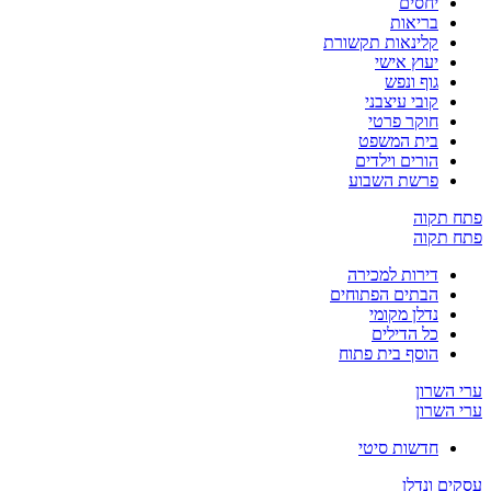
יחסים
בריאות
קלינאות תקשורת
יעוץ אישי
גוף ונפש
קובי עיצבני
חוקר פרטי
בית המשפט
הורים וילדים
פרשת השבוע
פתח תקוה
פתח תקוה
דירות למכירה
הבתים הפתוחים
נדלן מקומי
כל הדילים
הוסף בית פתוח
ערי השרון
ערי השרון
חדשות סיטי
עסקים ונדלן