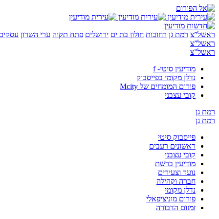
ראשל”צ
רמת גן
רחובות
חולון בת ים
ירושלים
פתח תקוה
ערי השרון
עסקים 
ראשל”צ
ראשל”צ
מודיעין סיטי- f
נדלן מקומי בפייסבוק
פורום המומחים של Mcity
קובי עצבני
רמת גן
רמת גן
פייסבוק סיטי
ראשונים רעבים
קובי עצבני
מודיעין ברשת
נוער וצעירים
חברה וקהילה
נדלן מקומי
פורום מוניציפאלי
זמזום הדבורה