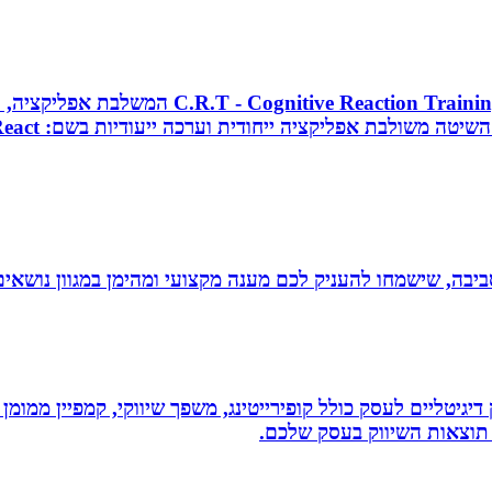
מאמן כושר בכיר, מאמן כדורסל וקואצ`ר, מפתח 
יבה, שישמחו להעניק לכם מענה מקצועי ומהימן במגוון נושאים
ווק דיגיטליים לעסק כולל קופירייטינג, משפך שיווקי, קמפיין ממ
תוצאות השיווק בעסק שלכם.