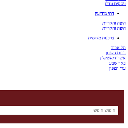
עסקים ונדלן
דתי מודיעין
חיפה והקריות
חיפה והקריות
צרכנות מקומית
תל אביב
דרום השרון
אשדוד/אשקלון
באר שבע
ערי הצפון