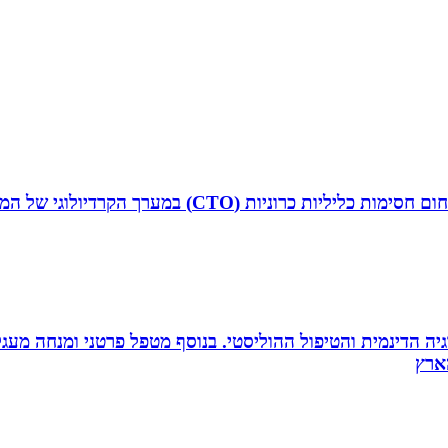
ד”ר איליה ליטובצ`יק הוא קרדיולוג מצנתר בכיר, מנהל 
ה הדינמית והטיפול ההוליסטי. בנוסף מטפל פרטני ומנחה מעגלי ג