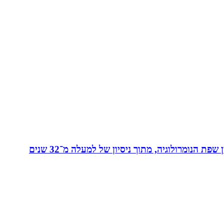
מאסטר בנומרולוגיה קבלית וטארוט ומפתחת שיטת ”קוד החיבור” - שיטה להורים ולילדים המשלבת בין שפת החינוך לבין שפת הנומרולוגיה, מתוך ניסיון של למעלה מ־32 שנים