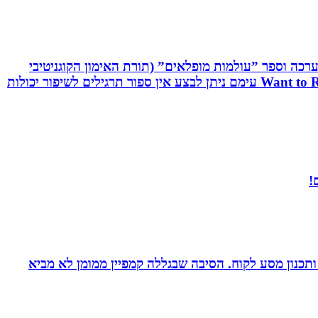
שיטת C.R.T - Cognitive Reaction Training המשלבת אפליקציה, ערכה וספר ”עולמות מופלאים” (תורת האימון הקוגניטיבי
תגובתי). שיטה ייחודית לשיפור יכולות מוחיות-מוטוריות. השיטה משולבת אפליקציה ייחודית וערכה ייעודיות בשם: Want to React עימם ניתן לבצע אין ספור תרגילים לשיפור יכולות
!
ומן ותכנון מסע לקוח. הסיבה שבגללה קמפיין ממומן לא מביא