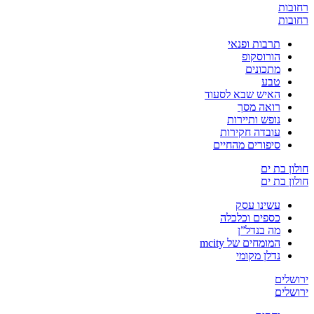
רחובות
רחובות
תרבות ופנאי
הורוסקופ
מתכונים
טבע
האיש שבא לסעוד
רואה מסך
נופש ותיירות
עובדה חקירות
סיפורים מהחיים
חולון בת ים
חולון בת ים
עשינו עסק
כספים וכלכלה
מה בנדל”ן
המומחים של mcity
נדלן מקומי
ירושלים
ירושלים