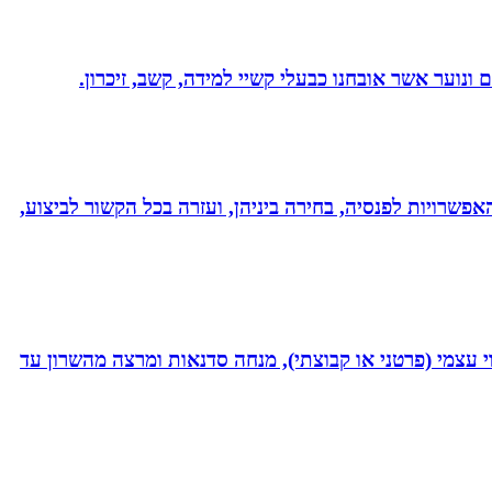
ונוער אשר אובחנו כבעלי קשיי למידה, קשב, זיכרון.
אפשרויות לפנסיה, בחירה ביניהן, ועזרה בכל הקשור לביצוע,
 נמרץ במקצועי בעקבות תאונה רותקתי לכיסא גלגלים. אני מומחית לשיטת ATH- ליווי לריפוי עצמי (פרטני או קבוצתי), מנחה סדנאות ומרצה מהשרון עד