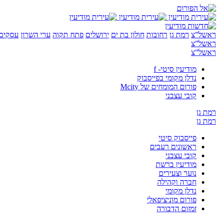
ראשל”צ
רמת גן
רחובות
חולון בת ים
ירושלים
פתח תקוה
ערי השרון
עסקים 
ראשל”צ
ראשל”צ
מודיעין סיטי- f
נדלן מקומי בפייסבוק
פורום המומחים של Mcity
קובי עצבני
רמת גן
רמת גן
פייסבוק סיטי
ראשונים רעבים
קובי עצבני
מודיעין ברשת
נוער וצעירים
חברה וקהילה
נדלן מקומי
פורום מוניציפאלי
זמזום הדבורה