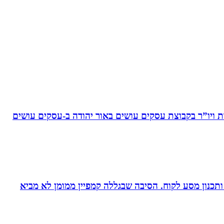
ויו”ר בקבוצת עסקים עושים באור יהודה‏ ב-‏עסקים עושים
ומן ותכנון מסע לקוח. הסיבה שבגללה קמפיין ממומן לא מביא