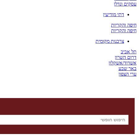
עסקים ונדלן
דתי מודיעין
חיפה והקריות
חיפה והקריות
צרכנות מקומית
תל אביב
דרום השרון
אשדוד/אשקלון
באר שבע
ערי הצפון