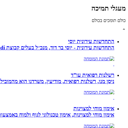
מעגלי תמיכה
כולם תומכים בכולם
⌃
התחדשות עירונית יוסי
התחדשות עירונית - יוסי בר דוד, מנכ״ל בעלים קבוצת ybdi התחדשות עירונית ויזום למגורים. חברתנו מתמחה בפרויקטי פינוי - בינוי.
רשלנות רפואית עו”ד
ניסן מנו, רשלנות רפואית, מודיעין, משרדנו הוא מהמובי
אימון מוחי למצוינות
אימון מוחי למצוינות, אימון טכנולוגי לגוף ולמוח באמצעות ביופידבק, נוירופידבק ו NLP המכוון