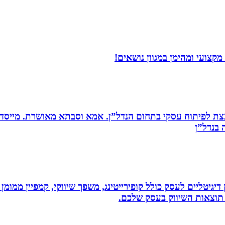
קצועי ומהימן במגוון נושאים!
ת לפיתוח עסקי בתחום הנדל”ן. אמא וסבתא מאושרת. ‏מייסדת 
בנדל”ן‏
ווק דיגיטליים לעסק כולל קופירייטינג, משפך שיווקי, קמפיין ממ
תוצאות השיווק בעסק שלכם.