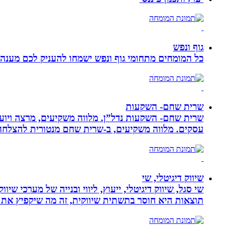
גוף ונפש
כל המומחים מתחומי גוף ונפש ישמחו להעניק לכם מענה מ
שרית שחם- השקעות
שרית שחם- השקעות נדל”ן. מלווה משקיעים, מרצה ויועצ
עסקים‏. ‏מלווה משקיעים, ב-‏שרית שחם מנטורית להצלחה 
שיווק דיגיטלי, שי
שי סגל, שיווק דיגיטלי, ייעוץ, ליווי ובנייה של מערכי שי
תוצאות היא חוסר בתשתית שיווקית, זה מה שיקפיץ את 