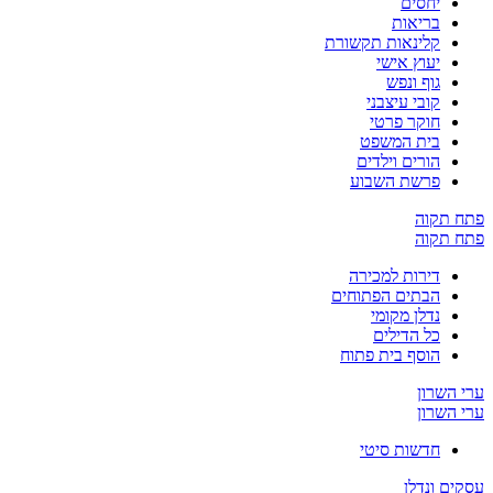
יחסים
בריאות
קלינאות תקשורת
יעוץ אישי
גוף ונפש
קובי עיצבני
חוקר פרטי
בית המשפט
הורים וילדים
פרשת השבוע
פתח תקוה
פתח תקוה
דירות למכירה
הבתים הפתוחים
נדלן מקומי
כל הדילים
הוסף בית פתוח
ערי השרון
ערי השרון
חדשות סיטי
עסקים ונדלן