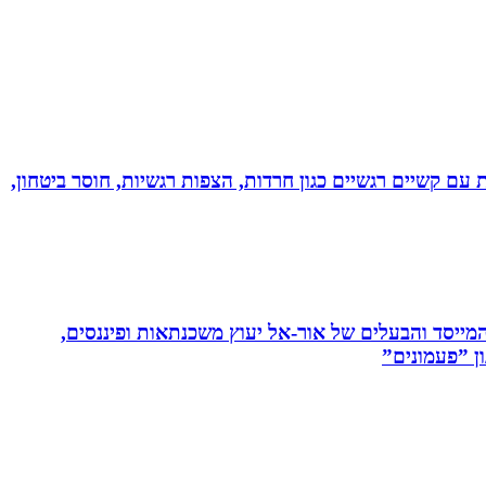
ל רגשי בשיטת NLP לילדים ונוער! מסייעת בהתמודדות עם קשיים רגשיים כגון חרדות, הצפות רגשיות, חוסר ביטחון,
 המייסד והבעלים של אור-אל יעוץ משכנתאות ופיננסים,
ן ”פעמונים”