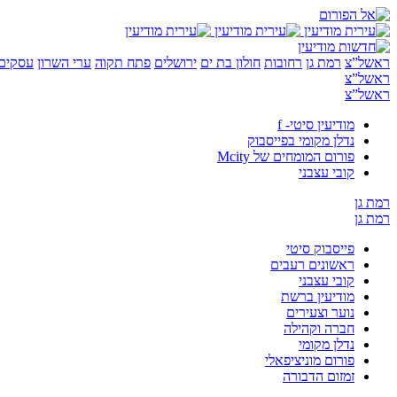
ראשל”צ
רמת גן
רחובות
חולון בת ים
ירושלים
פתח תקוה
ערי השרון
עסקים 
ראשל”צ
ראשל”צ
מודיעין סיטי- f
נדלן מקומי בפייסבוק
פורום המומחים של Mcity
קובי עצבני
רמת גן
רמת גן
פייסבוק סיטי
ראשונים רעבים
קובי עצבני
מודיעין ברשת
נוער וצעירים
חברה וקהילה
נדלן מקומי
פורום מוניציפאלי
זמזום הדבורה