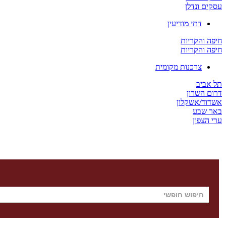
עסקים ונדלן
דתי מודיעין
חיפה והקריות
חיפה והקריות
צרכנות מקומית
תל אביב
דרום השרון
אשדוד/אשקלון
באר שבע
ערי הצפון