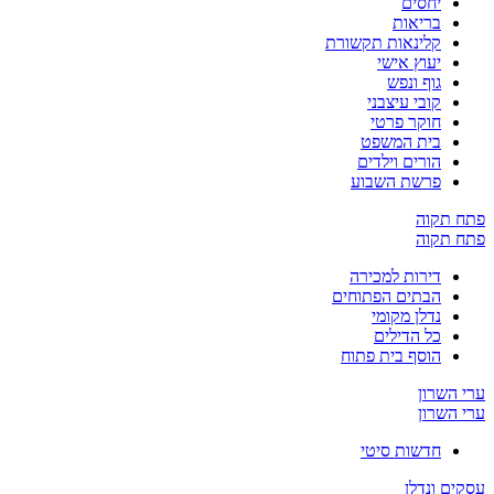
יחסים
בריאות
קלינאות תקשורת
יעוץ אישי
גוף ונפש
קובי עיצבני
חוקר פרטי
בית המשפט
הורים וילדים
פרשת השבוע
פתח תקוה
פתח תקוה
דירות למכירה
הבתים הפתוחים
נדלן מקומי
כל הדילים
הוסף בית פתוח
ערי השרון
ערי השרון
חדשות סיטי
עסקים ונדלן