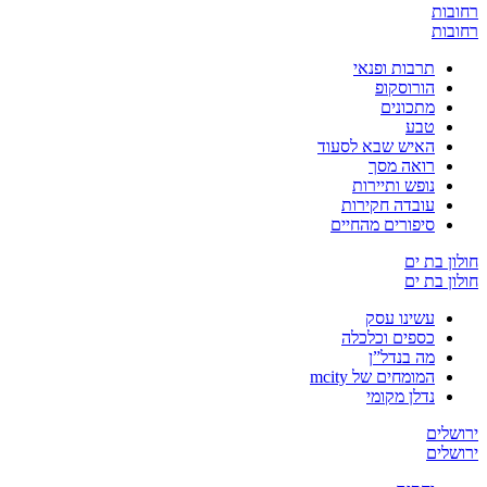
רחובות
רחובות
תרבות ופנאי
הורוסקופ
מתכונים
טבע
האיש שבא לסעוד
רואה מסך
נופש ותיירות
עובדה חקירות
סיפורים מהחיים
חולון בת ים
חולון בת ים
עשינו עסק
כספים וכלכלה
מה בנדל”ן
המומחים של mcity
נדלן מקומי
ירושלים
ירושלים