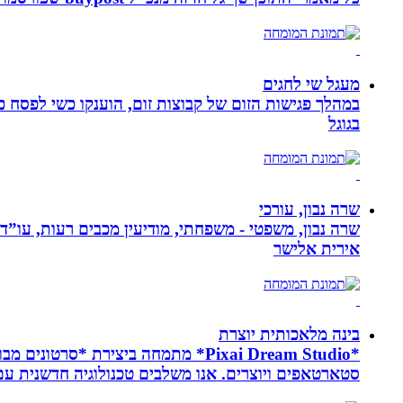
מעגל שי לחגים
במהלך פגישות הזום של קבוצות זום, הוענקו כשי לפסח כ
בגוגל
שרה נבון, עורכי
שרה נבון, משפטי - משפחתי, מודיעין מכבים רעות, עו”ד
אירית אלישר
בינה מלאכותית יוצרת
*Pixai Dream Studio* מתמחה ביציר
סטארטאפים ויוצרים. אנו משלבים טכנולוגיה חדשנית עם יצ