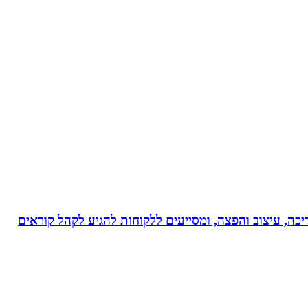
ותי עריכה, עיצוב והפצה, ומסייעים ללקוחות להגיע לקהל קוראים