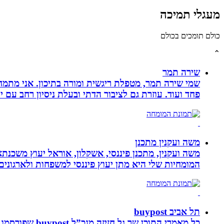
מעגלי תמיכה
כולם תומכים בכולם
⌃
שירה תמר
פחד ועוד. עוזרת גם לציבור הדתי ובעלת ניסיון רחב עם יל
משה ועקנין מתכנן
משה ועקנין, מתכנן פיננסי, אשקלון, אוראל יעוץ משכנתא
המומחיות שלי היא מתן יעוץ פיננסי למשפחות ולארגוני
תל אביב buypost
כל מאמרי התוכן שך גל חזיזה מנכ”ל buypost שפורסמו באתר תל אביב ברשת mcity