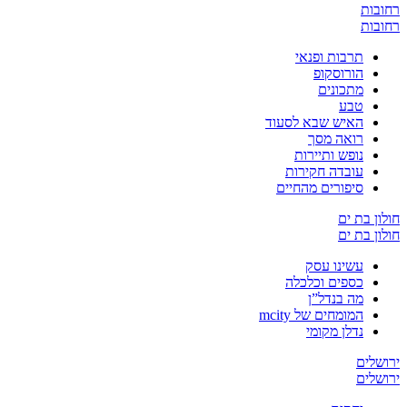
רחובות
רחובות
תרבות ופנאי
הורוסקופ
מתכונים
טבע
האיש שבא לסעוד
רואה מסך
נופש ותיירות
עובדה חקירות
סיפורים מהחיים
חולון בת ים
חולון בת ים
עשינו עסק
כספים וכלכלה
מה בנדל”ן
המומחים של mcity
נדלן מקומי
ירושלים
ירושלים