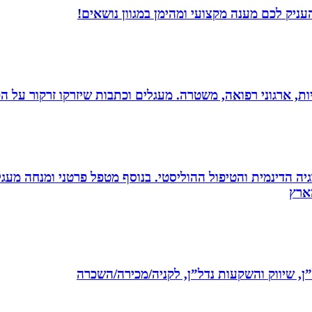
ניק לכם מענה מקצועי ומהימן במגוון נושאים!
ריות, ארגוני רפואה, משטרה. מעגלים וכתבות שיזרקו זרקור על 
ה הדינמית והטיפול ההוליסטי. בנוסף מטפל פרטני ומנחה מעגלי ג
ל”ן, שיווק והשקעות נדל”ן, לקניה/מכירה/השכרה