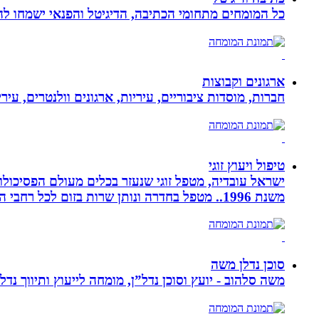
כל המומחים מתחומי הכתיבה, הדיגיטל והפנאי ישמחו להע
ארגונים וקבוצות
חברות, מוסדות ציבוריים, עיריות, ארגונים וולנטרים, עי
טיפול ויעוץ זוגי
ישראל עובדיה, מטפל זוגי שנעזר בכלים מעולם הפסיכולוגי
משנת 1996.. מטפל בחדרה ונותן שרות בזום לכל רחבי הארץ
סוכן נדלן משה
משה סלהוב - יועץ וסוכן נדל”ן, מומחה לייעוץ ותיווך נד