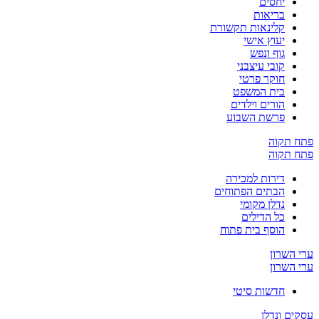
יחסים
בריאות
קלינאות תקשורת
יעוץ אישי
גוף ונפש
קובי עיצבני
חוקר פרטי
בית המשפט
הורים וילדים
פרשת השבוע
פתח תקוה
פתח תקוה
דירות למכירה
הבתים הפתוחים
נדלן מקומי
כל הדילים
הוסף בית פתוח
ערי השרון
ערי השרון
חדשות סיטי
עסקים ונדלן