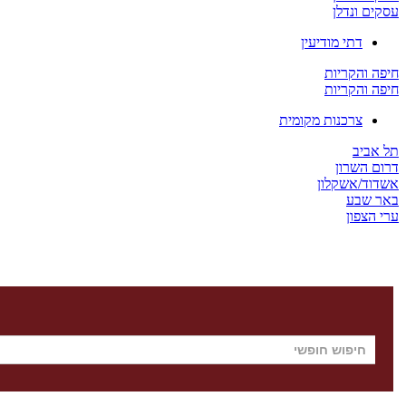
עסקים ונדלן
דתי מודיעין
חיפה והקריות
חיפה והקריות
צרכנות מקומית
תל אביב
דרום השרון
אשדוד/אשקלון
באר שבע
ערי הצפון