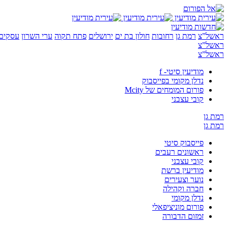
ראשל”צ
רמת גן
רחובות
חולון בת ים
ירושלים
פתח תקוה
ערי השרון
עסקים 
ראשל”צ
ראשל”צ
מודיעין סיטי- f
נדלן מקומי בפייסבוק
פורום המומחים של Mcity
קובי עצבני
רמת גן
רמת גן
פייסבוק סיטי
ראשונים רעבים
קובי עצבני
מודיעין ברשת
נוער וצעירים
חברה וקהילה
נדלן מקומי
פורום מוניציפאלי
זמזום הדבורה