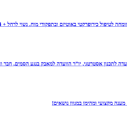
עדה לתכנון אסטרטגי, יו”ר הוועדה למאבק בנגע הסמים, חבר וע
ענה מקצועי ומהימן במגוון נושאים!