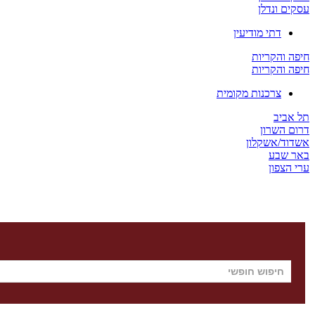
עסקים ונדלן
דתי מודיעין
חיפה והקריות
חיפה והקריות
צרכנות מקומית
תל אביב
דרום השרון
אשדוד/אשקלון
באר שבע
ערי הצפון