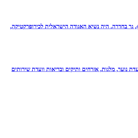
ד”ר רונן מנדי, כירופרקט 28 שנים בחדרה וברמת אביב, מומחה לטיפול כירופרקטי באוטיזם ובתפקודי מוח. נשוי לרחל + 4, גר בחדרה. היה נשיא האגודה הישראלית לכירופרקטיקה,
דת נוער, מלגות, אזרחים ותיקים ובריאות וועדת שירותים