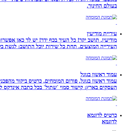
בעולם החינוך.
עיריית מודיעין
מודיעין. תושב יקר! כל העיר בכף ידך! יש לך כאן אפשרות
העירייה המוצעים. תחת כל שירות יוכל התושב: לגשת בק
עמוד ראשון בגוגל
העסקים בארץ: קישור סמוי `שתול` בכל כתבה אינדקס לעסק
כרטיס לדוגמא
לדוגמא