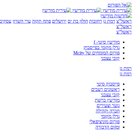
ראשל”צ
רמת גן
רחובות
חולון בת ים
ירושלים
פתח תקוה
ערי השרון
עסקים 
ראשל”צ
ראשל”צ
מודיעין סיטי- f
נדלן מקומי בפייסבוק
פורום המומחים של Mcity
קובי עצבני
רמת גן
רמת גן
פייסבוק סיטי
ראשונים רעבים
קובי עצבני
מודיעין ברשת
נוער וצעירים
חברה וקהילה
נדלן מקומי
פורום מוניציפאלי
זמזום הדבורה