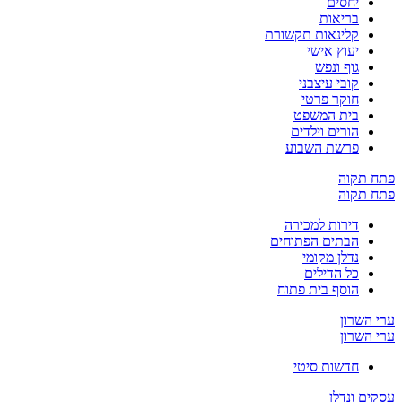
יחסים
בריאות
קלינאות תקשורת
יעוץ אישי
גוף ונפש
קובי עיצבני
חוקר פרטי
בית המשפט
הורים וילדים
פרשת השבוע
פתח תקוה
פתח תקוה
דירות למכירה
הבתים הפתוחים
נדלן מקומי
כל הדילים
הוסף בית פתוח
ערי השרון
ערי השרון
חדשות סיטי
עסקים ונדלן