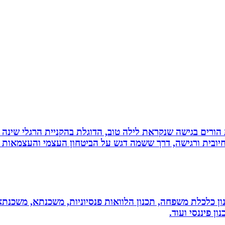
ת הורים בגישה שנקראת לילה טוב, הדוגלת בהקניית הרגלי שינה
יובית ורגישה, דרך ששמה דגש על הביטחון העצמי והעצמאות ש
יננסי - גדי ברקאי מומחה בתכנון פיננסי CFP: תכנון כלכלת משפחה, תכנון הלוואות פנסיונ
ן פיננסי ועוד.