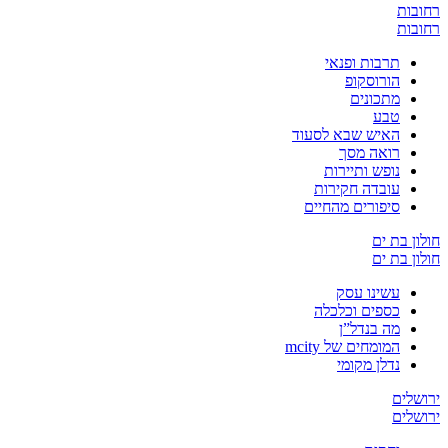
רחובות
רחובות
תרבות ופנאי
הורוסקופ
מתכונים
טבע
האיש שבא לסעוד
רואה מסך
נופש ותיירות
עובדה חקירות
סיפורים מהחיים
חולון בת ים
חולון בת ים
עשינו עסק
כספים וכלכלה
מה בנדל”ן
המומחים של mcity
נדלן מקומי
ירושלים
ירושלים