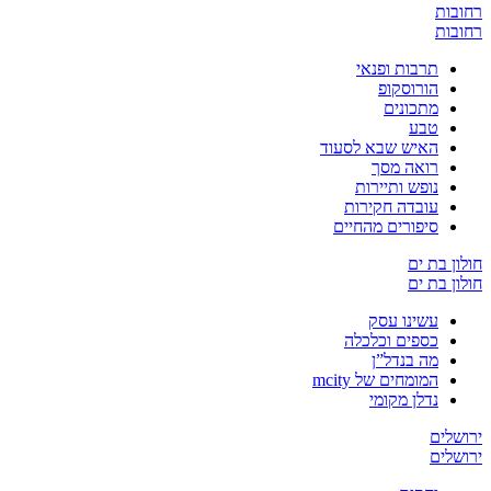
רחובות
רחובות
תרבות ופנאי
הורוסקופ
מתכונים
טבע
האיש שבא לסעוד
רואה מסך
נופש ותיירות
עובדה חקירות
סיפורים מהחיים
חולון בת ים
חולון בת ים
עשינו עסק
כספים וכלכלה
מה בנדל”ן
המומחים של mcity
נדלן מקומי
ירושלים
ירושלים