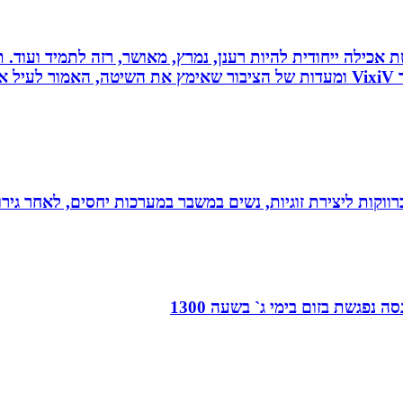
 לחלוטין ושיטת אכילה ייחודית להיות רענן, נמרץ, מאושר, רזה לתמיד
כל הנאמר לעיל נכתב לפי ניסיונו האישי של יולי לב מייסד VixiV ומעדות של הציבור ש
וקות ליצירת זוגיות, נשים במשבר במערכות יחסים, לאחר גירוש
 נפגשת בזום בימי ג` בשעה 1300