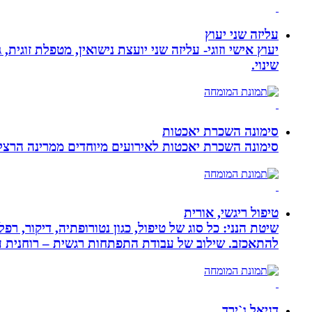
עליזה שני יעוץ
יעוץ אישי וזוגי- עליזה שני יועצת נישואין, מטפלת זוגי
שינוי.
סימונה השכרת יאכטות
סימונה השכרת יאכטות לאירועים מיוחדים ממרינה הרצליה, 
טיפול ריגשי, אורית
שיטת הנני: כל סוג של טיפול, כגון נטורופתיה, דיקור,
להתאכזב. שילוב של עבודת התפתחות רגשית – רוחנית עם
דניאל ג`ירד