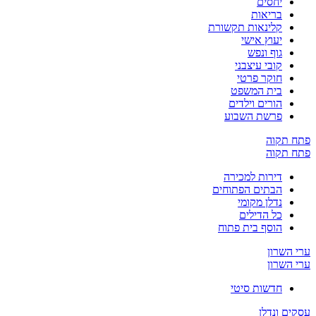
יחסים
בריאות
קלינאות תקשורת
יעוץ אישי
גוף ונפש
קובי עיצבני
חוקר פרטי
בית המשפט
הורים וילדים
פרשת השבוע
פתח תקוה
פתח תקוה
דירות למכירה
הבתים הפתוחים
נדלן מקומי
כל הדילים
הוסף בית פתוח
ערי השרון
ערי השרון
חדשות סיטי
עסקים ונדלן