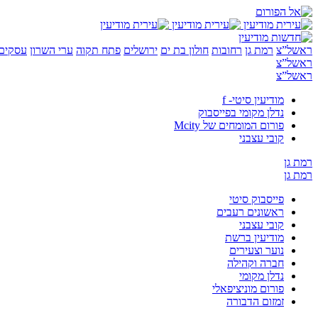
ראשל”צ
רמת גן
רחובות
חולון בת ים
ירושלים
פתח תקוה
ערי השרון
עסקים 
ראשל”צ
ראשל”צ
מודיעין סיטי- f
נדלן מקומי בפייסבוק
פורום המומחים של Mcity
קובי עצבני
רמת גן
רמת גן
פייסבוק סיטי
ראשונים רעבים
קובי עצבני
מודיעין ברשת
נוער וצעירים
חברה וקהילה
נדלן מקומי
פורום מוניציפאלי
זמזום הדבורה