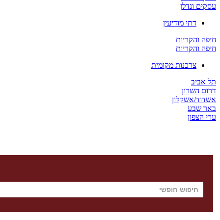
עסקים ונדלן
דתי מודיעין
חיפה והקריות
חיפה והקריות
צרכנות מקומית
תל אביב
דרום השרון
אשדוד/אשקלון
באר שבע
ערי הצפון