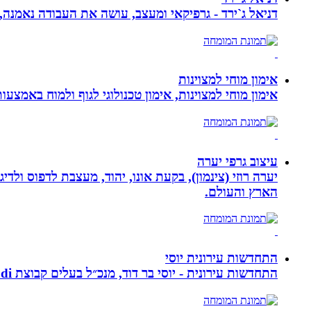
דניאל ג`ירד - גרפיקאי ומעצב, עושה את העבודה נאמנה,
אימון מוחי למצוינות
אימון מוחי למצוינות, אימון טכנולוגי לגוף ולמוח באמצעות ביופידבק, נוירופידבק ו NLP המכוון
עיצוב גרפי יערה
יערה רוזי (צינמון), בקעת אונו, יהוד, מעצבת לדפוס ולד
הארץ והעולם.
התחדשות עירונית יוסי
התחדשות עירונית - יוסי בר דוד, מנכ״ל בעלים קבוצת ybdi התחדשות עירונית ויזום למגורים. חברתנו מתמחה בפרויקטי פינוי - בינוי.