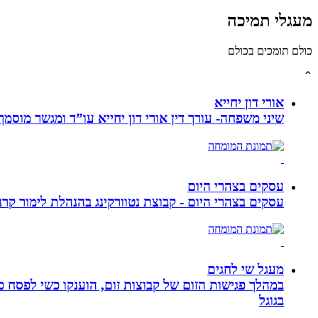
מעגלי תמיכה
כולם תומכים בכולם
⌃
אורי דון יחייא
שיני משפחה- עורך דין אורי דון יחייא עו”ד ומגשר מוסמך, מומחה לענייני משפחה,
עסקים בצהרי היום
עסקים בצהרי היום - קבוצת נטוורקינג בהנהלת לימור קרנסה
מעגל שי לחגים
במהלך פגישות הזום של קבוצות זום, הוענקו כשי לפסח כ
בגוגל