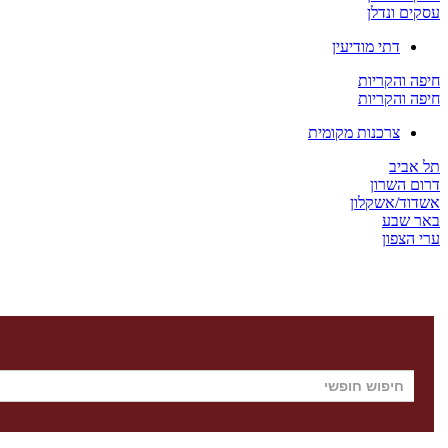
עסקים ונדלן
דתי מודיעין
חיפה והקריות
חיפה והקריות
צרכנות מקומית
תל אביב
דרום השרון
אשדוד/אשקלון
באר שבע
ערי הצפון