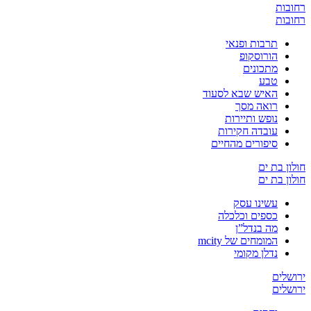
רחובות
רחובות
תרבות ופנאי
הורוסקופ
מתכונים
טבע
האיש שבא לסעוד
רואה מסך
נופש ותיירות
עובדה חקירות
סיפורים מהחיים
חולון בת ים
חולון בת ים
עשינו עסק
כספים וכלכלה
מה בנדל”ן
המומחים של mcity
נדלן מקומי
ירושלים
ירושלים