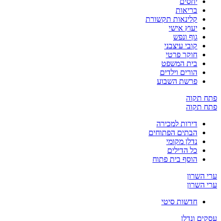
יחסים
בריאות
קלינאות תקשורת
יעוץ אישי
גוף ונפש
קובי עיצבני
חוקר פרטי
בית המשפט
הורים וילדים
פרשת השבוע
פתח תקוה
פתח תקוה
דירות למכירה
הבתים הפתוחים
נדלן מקומי
כל הדילים
הוסף בית פתוח
ערי השרון
ערי השרון
חדשות סיטי
עסקים ונדלן