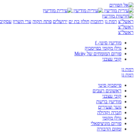
ראשל”צ
רמת גן
רחובות
חולון בת ים
ירושלים
פתח תקוה
ערי השרון
עסקים 
ראשל”צ
ראשל”צ
מודיעין סיטי- f
נדלן מקומי בפייסבוק
פורום המומחים של Mcity
קובי עצבני
רמת גן
רמת גן
פייסבוק סיטי
ראשונים רעבים
קובי עצבני
מודיעין ברשת
נוער וצעירים
חברה וקהילה
נדלן מקומי
פורום מוניציפאלי
זמזום הדבורה