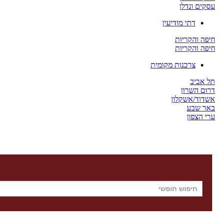
עסקים ונדלן
דתי מודיעין
חיפה והקריות
חיפה והקריות
צרכנות מקומית
תל אביב
דרום השרון
אשדוד/אשקלון
באר שבע
ערי הצפון