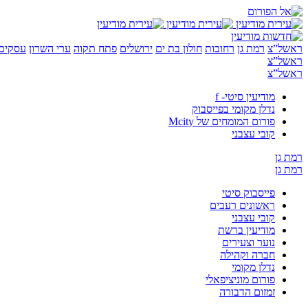
ראשל”צ
רמת גן
רחובות
חולון בת ים
ירושלים
פתח תקוה
ערי השרון
עסקים 
ראשל”צ
ראשל”צ
מודיעין סיטי- f
נדלן מקומי בפייסבוק
פורום המומחים של Mcity
קובי עצבני
רמת גן
רמת גן
פייסבוק סיטי
ראשונים רעבים
קובי עצבני
מודיעין ברשת
נוער וצעירים
חברה וקהילה
נדלן מקומי
פורום מוניציפאלי
זמזום הדבורה