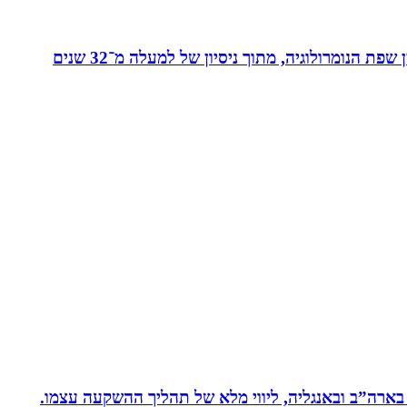
מאסטר בנומרולוגיה קבלית וטארוט ומפתחת שיטת ”קוד החיבור” - שיטה להורים ולילדים המשלבת בין שפת החינוך לבין שפת הנומרולוגיה, מתוך ניסיון של למעלה מ־32 שנים
 בארה”ב ובאנגליה, ליווי מלא של תהליך ההשקעה עצמו.