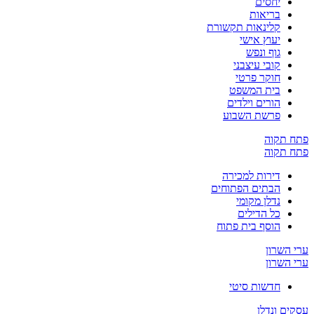
יחסים
בריאות
קלינאות תקשורת
יעוץ אישי
גוף ונפש
קובי עיצבני
חוקר פרטי
בית המשפט
הורים וילדים
פרשת השבוע
פתח תקוה
פתח תקוה
דירות למכירה
הבתים הפתוחים
נדלן מקומי
כל הדילים
הוסף בית פתוח
ערי השרון
ערי השרון
חדשות סיטי
עסקים ונדלן