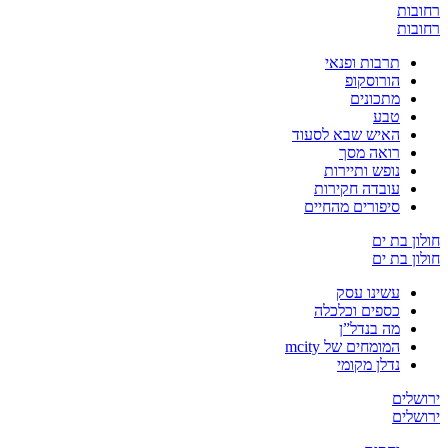
רחובות
רחובות
תרבות ופנאי
הורוסקופ
מתכונים
טבע
האיש שבא לסעוד
רואה מסך
נופש ותיירות
עובדה חקירות
סיפורים מהחיים
חולון בת ים
חולון בת ים
עשינו עסק
כספים וכלכלה
מה בנדל”ן
המומחים של mcity
נדלן מקומי
ירושלים
ירושלים