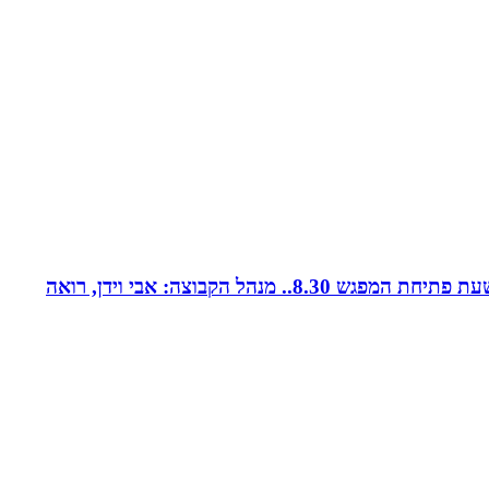
קבוצת נטוורקינג זומית קטנה ואיכותית. בין המשכימות ראשונות. נפגשת בימי חמישי אחת לשבועיים החל משעה 8.00. שעת פתיחת המפגש 8.30.. מנהל הקבוצה: אבי וידן, רואה