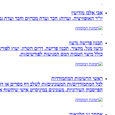
אבי אלבז מודיעין
יו”ר האופוזיציה, ועדות: חבר ועדת מכרזים וחבר ועדת ג
תכנון פרישה גדעון
גדעון מגל, מקציר, תכנון פרישה, דרום השרון, יעוץ לפו
כולל מיצוי הטבות המס המגיעות לפורשים/ות.
ראשי הרשימות המתמודדות
לכל המתמודדים/ות המעונינים/ות לשלב דף מסרים או דף 
הפייסבוק העירוניות. מעונינים במיניסייט אישי שיחשוף את כל הקמפיין שלכם ב 14 קיש
אסתר גנן קלינאית