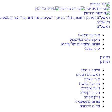
ראשל”צ
רמת גן
רחובות
חולון בת ים
ירושלים
פתח תקוה
ערי השרון
עסקים 
ראשל”צ
ראשל”צ
מודיעין סיטי- f
נדלן מקומי בפייסבוק
פורום המומחים של Mcity
קובי עצבני
רמת גן
רמת גן
פייסבוק סיטי
ראשונים רעבים
קובי עצבני
מודיעין ברשת
נוער וצעירים
חברה וקהילה
נדלן מקומי
פורום מוניציפאלי
זמזום הדבורה