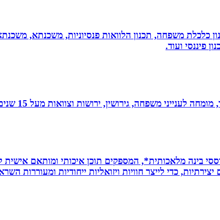
יננסי - גדי ברקאי מומחה בתכנון פיננסי CFP: תכנון כלכלת משפחה, תכנון הלוואות פנסיונ
ן פיננסי ועוד.
 גירושין, ירושות וצוואות מעל 15 שנים. בעל תואר שני במשפטים ובפילוסופיה.
ת *סרטונים מבוססי בינה מלאכותית*, המספקים תוכן איכותי ומותאם אי
ירתיות, כדי לייצר חוויות ויזואליות ייחודיות ומעוררות השרא