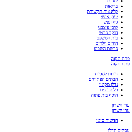
יחסים
בריאות
קלינאות תקשורת
יעוץ אישי
גוף ונפש
קובי עיצבני
חוקר פרטי
בית המשפט
הורים וילדים
פרשת השבוע
פתח תקוה
פתח תקוה
דירות למכירה
הבתים הפתוחים
נדלן מקומי
כל הדילים
הוסף בית פתוח
ערי השרון
ערי השרון
חדשות סיטי
עסקים ונדלן