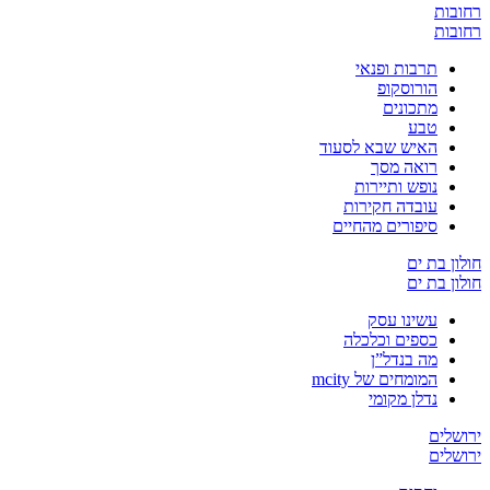
רחובות
רחובות
תרבות ופנאי
הורוסקופ
מתכונים
טבע
האיש שבא לסעוד
רואה מסך
נופש ותיירות
עובדה חקירות
סיפורים מהחיים
חולון בת ים
חולון בת ים
עשינו עסק
כספים וכלכלה
מה בנדל”ן
המומחים של mcity
נדלן מקומי
ירושלים
ירושלים