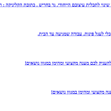
צובם הייחודי. גר בחריש . כתובת הקליניקה : רחוב כלנית 30 חריש . מנחה ומטפל בז
בלי לעגל פינות. עבודה שמגיעה עד הבית.
עניק לכם מענה מקצועי ומהימן במגוון נושאים!
 מקצועי ומהימן במגוון נושאים!