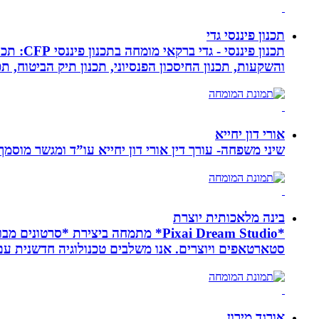
תכנון פיננסי גדי
תכנון פ
והשקעות, תכנון החיסכון הפנסיוני, תכנון תיק הביטוח, תכנו
אורי דון יחייא
שיני משפחה- עורך דין אורי דון יחייא עו”ד ומגשר מוסמך, מומחה לענייני משפחה,
בינה מלאכותית יוצרת
*Pixai Dream Studio* מתמחה ביציר
סטארטאפים ויוצרים. אנו משלבים טכנולוגיה חדשנית עם יצ
אורגד מירון