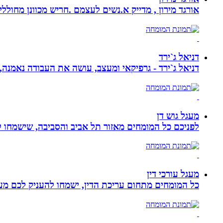
אורגד מירון , מדייק א.נשים לעצמם .חריש מכוונן מחוללי שינוי לתכלית עי
דניאל ג`ירד
דניאל ג`ירד - גרפיקאי ומעצב, עושה את העבודה נאמנה,
מעגל גוש דן
לפניכם כל המומחים מאזור תל אביב והסביבה, שישמחו לה
מעגל עורכי דין
כל המומחים מתחום עריכת הדין, ישמחו להעניק לכם מענה