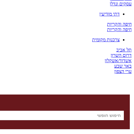
עסקים ונדלן
דתי מודיעין
חיפה והקריות
חיפה והקריות
צרכנות מקומית
תל אביב
דרום השרון
אשדוד/אשקלון
באר שבע
ערי הצפון