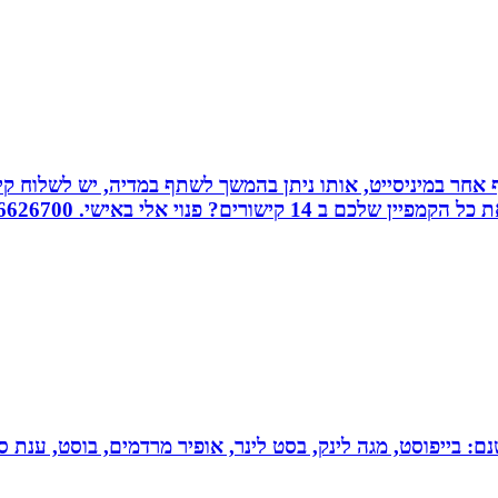
אחר במיניסייט, אותו ניתן בהמשך לשתף במדיה, יש לשלוח קיש
ורים? פנוי אלי באישי. 0526626700
 בייפוסט, מגה לינק, בסט לינר, אופיר מרדמים, בוסט, ענת סיי