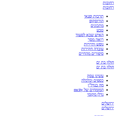
רחובות
רחובות
תרבות ופנאי
הורוסקופ
מתכונים
טבע
האיש שבא לסעוד
רואה מסך
נופש ותיירות
עובדה חקירות
סיפורים מהחיים
חולון בת ים
חולון בת ים
עשינו עסק
כספים וכלכלה
מה בנדל”ן
המומחים של mcity
נדלן מקומי
ירושלים
ירושלים