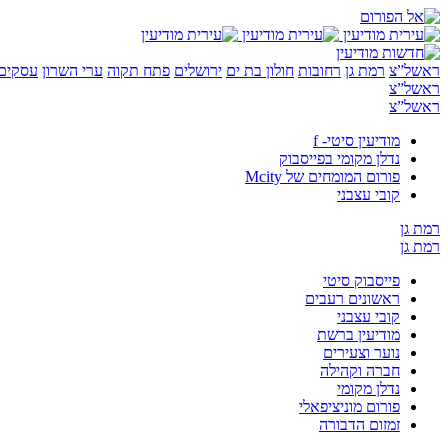
ראשל”צ
רמת גן
רחובות
חולון בת ים
ירושלים
פתח תקוה
ערי השרון
עסקים 
ראשל”צ
ראשל”צ
מודיעין סיטי- f
נדלן מקומי בפייסבוק
פורום המומחים של Mcity
קובי עצבני
רמת גן
רמת גן
פייסבוק סיטי
ראשונים רעבים
קובי עצבני
מודיעין ברשת
נוער וצעירים
חברה וקהילה
נדלן מקומי
פורום מוניציפאלי
זמזום הדבורה