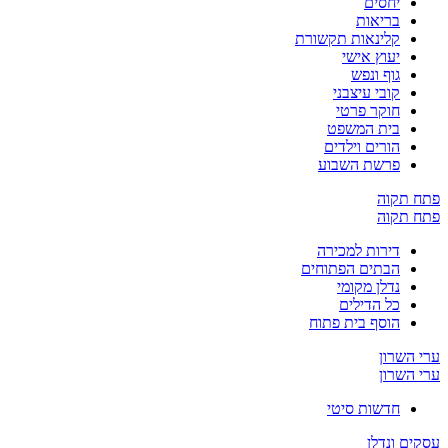
יחסים
בריאות
קלינאות תקשורת
יעוץ אישי
גוף ונפש
קובי עיצבני
חוקר פרטי
בית המשפט
הורים וילדים
פרשת השבוע
פתח תקוה
פתח תקוה
דירות למכירה
הבתים הפתוחים
נדלן מקומי
כל הדילים
הוסף בית פתוח
ערי השרון
ערי השרון
חדשות סיטי
עסקים ונדלן