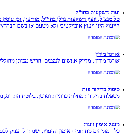
יעוץ השקעות בחו”ל
טל מנצ`ל, יועץ השקעות נדלן בחו”ל, מודיעין, וכן עו
הייעוץ הינו ייעוץ אובייקטיבי ולא מטעם או בשם חברה/י
אורגד מירון
אורגד מירון , מדייק א.נשים לעצמם .חריש מכוונן מחוללי שינוי לתכלית עי
טיפול בדיקור ענת
מטפלת בדיקור : מחלות כרוניות וסרטן. בלוטת התריס, מע
מעגל אימון ויעוץ
כל המומחים מתחומי האימון והיעוץ, ישמחו להעניק לכם 