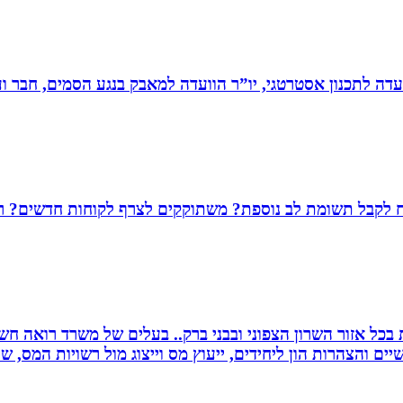
עדה לתכנון אסטרטגי, יו”ר הוועדה למאבק בנגע הסמים, חבר וע
שמח לקבל תשומת לב נוספת? משתוקקים לצרף לקוחות חדשים? רו
שרות בכל אזור השרון הצפוני ובבני ברק.. בעלים של משרד רואה 
יים והצהרות הון ליחידים, ייעוץ מס וייצוג מול רשויות המס, 