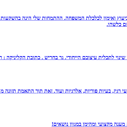
סק ביעוץ ואימון לכלכלת המשפחה. ההתמחות שלי הינה בהשקעות
זם כלשהו.
צובם הייחודי. גר בחריש . כתובת הקליניקה : רחוב כלנית 30 חריש . מנחה ומטפל בז
י רגיז, בעיות פוריות, אלרגיות ועוד. זאת תוך התאמת תזונה מ
מענה מקצועי ומהימן במגוון נושאים!