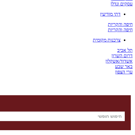
עסקים ונדלן
דתי מודיעין
חיפה והקריות
חיפה והקריות
צרכנות מקומית
תל אביב
דרום השרון
אשדוד/אשקלון
באר שבע
ערי הצפון