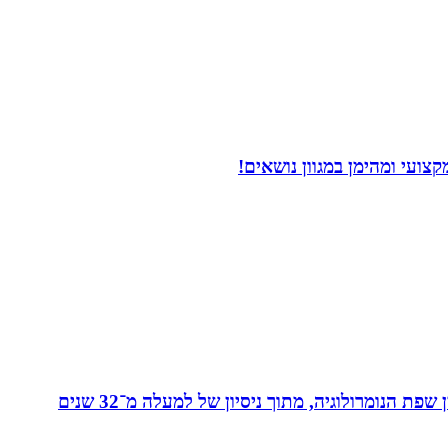
ועי ומהימן במגוון נושאים!
מאסטר בנומרולוגיה קבלית וטארוט ומפתחת שיטת ”קוד החיבור” - שיטה להורים ולילדים המשלבת בין שפת החינוך לבין שפת הנומרולוגיה, מתוך ניסיון של למעלה מ־32 שנים