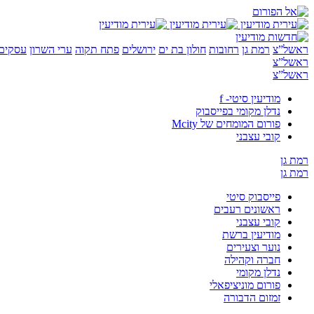
ראשל”צ
רמת גן
רחובות
חולון בת ים
ירושלים
פתח תקוה
ערי השרון
עסקים 
ראשל”צ
ראשל”צ
מודיעין סיטי- f
נדלן מקומי בפייסבוק
פורום המומחים של Mcity
קובי עצבני
רמת גן
רמת גן
פייסבוק סיטי
ראשונים רעבים
קובי עצבני
מודיעין ברשת
נוער וצעירים
חברה וקהילה
נדלן מקומי
פורום מוניציפאלי
זמזום הדבורה