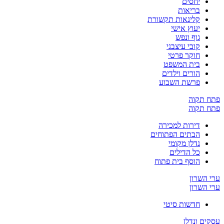
יחסים
בריאות
קלינאות תקשורת
יעוץ אישי
גוף ונפש
קובי עיצבני
חוקר פרטי
בית המשפט
הורים וילדים
פרשת השבוע
פתח תקוה
פתח תקוה
דירות למכירה
הבתים הפתוחים
נדלן מקומי
כל הדילים
הוסף בית פתוח
ערי השרון
ערי השרון
חדשות סיטי
עסקים ונדלן