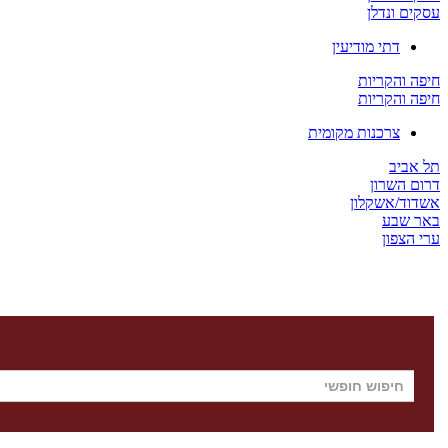
עסקים ונדלן
דתי מודיעין
חיפה והקריות
חיפה והקריות
צרכנות מקומית
תל אביב
דרום השרון
אשדוד/אשקלון
באר שבע
ערי הצפון