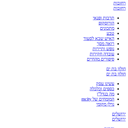
רחובות
רחובות
תרבות ופנאי
הורוסקופ
מתכונים
טבע
האיש שבא לסעוד
רואה מסך
נופש ותיירות
עובדה חקירות
סיפורים מהחיים
חולון בת ים
חולון בת ים
עשינו עסק
כספים וכלכלה
מה בנדל”ן
המומחים של mcity
נדלן מקומי
ירושלים
ירושלים