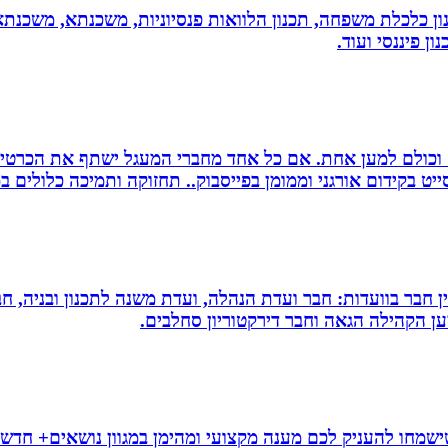
יננסי - גדי ברקאי מומחה בתכנון פיננסי CFP: תכנון כלכלת משפחה, תכנון הלוואות פנסיונ
ן פיננסי ועוד.
ם וכולם למען אחת. אם כל אחד מחברי המעגל ישתף את הכרטי
 בקידום אורגני וממומן בפייסבוק.. תחזוקה ותמיכה כלולים במ
עין חבר בוועדות: חבר ועדת הנהלה, ועדת משנה לתכנון ובניה, 
למען הקהילה הגאה וחבר דירקטוריון סחלבים.
ישמחו להעניק לכם מענה מקצועי ומהימן במגוון נושאים+ חדשו