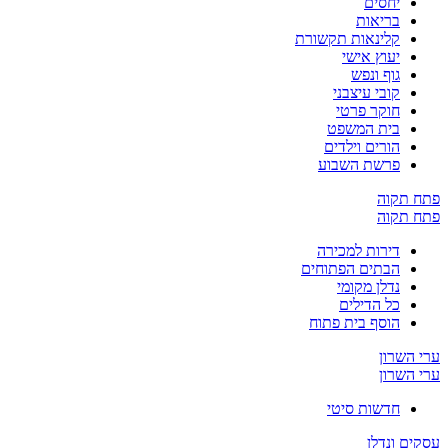
יחסים
בריאות
קלינאות תקשורת
יעוץ אישי
גוף ונפש
קובי עיצבני
חוקר פרטי
בית המשפט
הורים וילדים
פרשת השבוע
פתח תקוה
פתח תקוה
דירות למכירה
הבתים הפתוחים
נדלן מקומי
כל הדילים
הוסף בית פתוח
ערי השרון
ערי השרון
חדשות סיטי
עסקים ונדלן