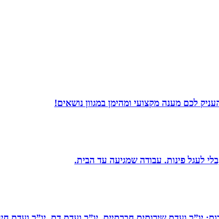
ניק לכם מענה מקצועי ומהימן במגוון נושאים!
בלי לעגל פינות. עבודה שמגיעה עד הבית.
ות: יו”ר ועדת שירותים חברתיים, יו”ר ועדת דת, יו”ר ועדת חי