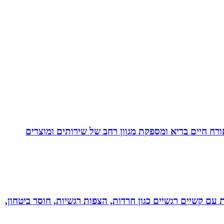
. בעלת Coach4Health, Coach4health הינה חברה העוסקת באורח חיים בריא ומספקת מגוון רחב של שירותים ומוצרים
ל רגשי בשיטת NLP לילדים ונוער! מסייעת בהתמודדות עם קשיים רגשיים כגון חרדות, הצפות רגשיות, חוסר ביטחון,