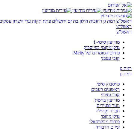
ראשל”צ
רמת גן
רחובות
חולון בת ים
ירושלים
פתח תקוה
ערי השרון
עסקים 
ראשל”צ
ראשל”צ
מודיעין סיטי- f
נדלן מקומי בפייסבוק
פורום המומחים של Mcity
קובי עצבני
רמת גן
רמת גן
פייסבוק סיטי
ראשונים רעבים
קובי עצבני
מודיעין ברשת
נוער וצעירים
חברה וקהילה
נדלן מקומי
פורום מוניציפאלי
זמזום הדבורה