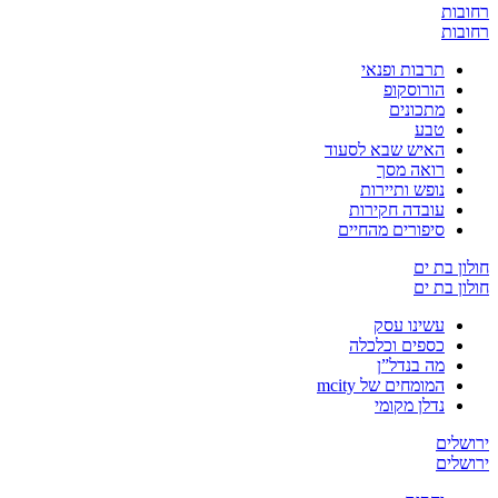
רחובות
רחובות
תרבות ופנאי
הורוסקופ
מתכונים
טבע
האיש שבא לסעוד
רואה מסך
נופש ותיירות
עובדה חקירות
סיפורים מהחיים
חולון בת ים
חולון בת ים
עשינו עסק
כספים וכלכלה
מה בנדל”ן
המומחים של mcity
נדלן מקומי
ירושלים
ירושלים