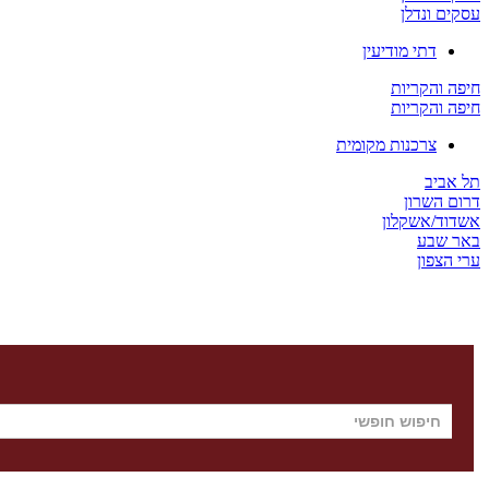
עסקים ונדלן
דתי מודיעין
חיפה והקריות
חיפה והקריות
צרכנות מקומית
תל אביב
דרום השרון
אשדוד/אשקלון
באר שבע
ערי הצפון