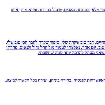
בעולם!!! נטורופתית כ-18 שנה, המשלבת ידע מתקדם לריפוי מלא, הפחתת כאבים, טיפול בחרדות וטראומות, איזון
יים, דבר טוב שקרה שלי. סיפור שקרה לחבר הכי טוב שלי.
וב. יום אחד, נאלצתי לעמוד מול קהל גדול ולנאום. פחדתי
 שאני מסוגל להרבה יותר ממה שחשבתי.
אפשרויות לפנסיה, בחירה ביניהן, ועזרה בכל הקשור לביצוע,