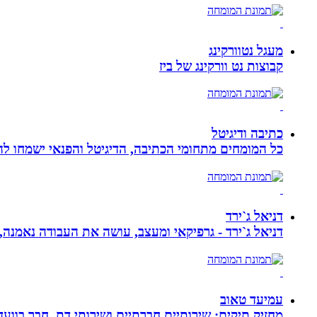
מעגל נטוורקינג
קבוצות נט וורקינג של ביז
כתיבה ודיגיטל
כל המומחים מתחומי הכתיבה, הדיגיטל והפנאי ישמחו להע
דניאל ג`ירד
דניאל ג`ירד - גרפיקאי ומעצב, עושה את העבודה נאמנה,
עמיעד טאוב
מחזיק תיקים: שירותיים חברתיים ושירותי דת. חבר בוועד