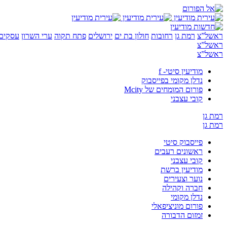
ראשל”צ
רמת גן
רחובות
חולון בת ים
ירושלים
פתח תקוה
ערי השרון
עסקים 
ראשל”צ
ראשל”צ
מודיעין סיטי- f
נדלן מקומי בפייסבוק
פורום המומחים של Mcity
קובי עצבני
רמת גן
רמת גן
פייסבוק סיטי
ראשונים רעבים
קובי עצבני
מודיעין ברשת
נוער וצעירים
חברה וקהילה
נדלן מקומי
פורום מוניציפאלי
זמזום הדבורה