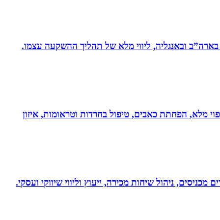
 בארה”ב ובאנגליה, ליווי מלא של תהליך ההשקעה עצמו.
בעולם!!! נטורופתית כ-18 שנה, המשלבת ידע מתקדם לריפוי מלא, הפחתת כאבים, טיפול בחרדות וטראומות, איזון
 מכניסים, ניהול שיחות מכירה, ייעוץ וליווי שיווקי ועסקי.