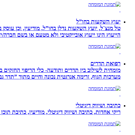
יעוץ השקעות בחו”ל
טל מנצ`ל, יועץ השקעות נדלן בחו”ל, מודיעין, וכן עו
הייעוץ הינו ייעוץ אובייקטיבי ולא מטעם או בשם חברה/י
רפואת תדרים
מערכות הגוף, זרימה אנרגטית נכונה וחיים מתוך ”תדר גב
כתיבה ושיווק דיגיטלי
ריקי אחדות, כתיבה ושיווק דיגיטלי, מודיעין, כתיבת תוכן 