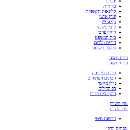
יחסים
בריאות
קלינאות תקשורת
יעוץ אישי
גוף ונפש
קובי עיצבני
חוקר פרטי
בית המשפט
הורים וילדים
פרשת השבוע
פתח תקוה
פתח תקוה
דירות למכירה
הבתים הפתוחים
נדלן מקומי
כל הדילים
הוסף בית פתוח
ערי השרון
ערי השרון
חדשות סיטי
עסקים ונדלן