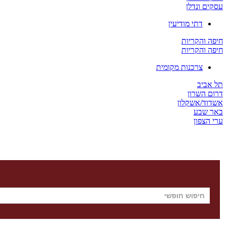
עסקים ונדלן
דתי מודיעין
חיפה והקריות
חיפה והקריות
צרכנות מקומית
תל אביב
דרום השרון
אשדוד/אשקלון
באר שבע
ערי הצפון