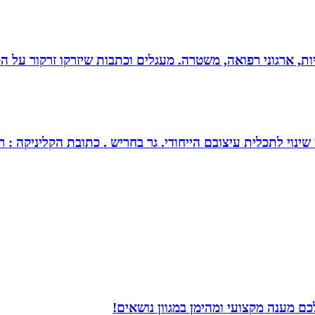
ריות, ארגוני רפואה, משטרה. מעגלים וכתבות שיזרקו זרקור על 
צובם הייחודי. גר בחריש . כתובת הקליניקה : רחוב כלנית 30 חריש . מנחה ומטפל בז
ם מענה מקצועי ומהימן במגוון נושאים!