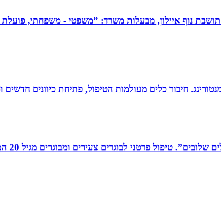
תושבת נוף איילון, מבעלות משרד: ”משפטי - משפחתי, פועלת בש
ומנטורינג. חיבור כלים מעולמות הטיפול, פתיחת כיוונים חדשים
רים צעירים ומבוגרים מגיל 20 המתמודדים עם קשיים במישור האישי, המקצועי והחברתי.