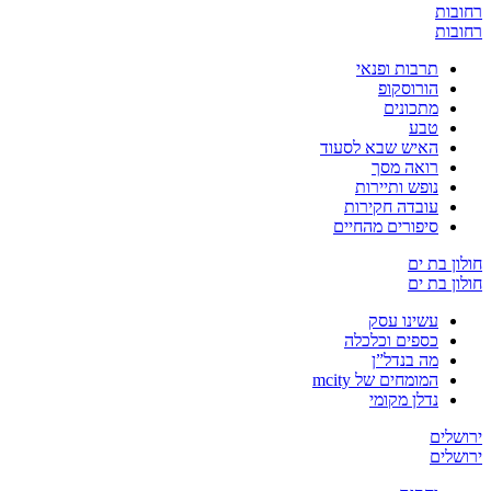
רחובות
רחובות
תרבות ופנאי
הורוסקופ
מתכונים
טבע
האיש שבא לסעוד
רואה מסך
נופש ותיירות
עובדה חקירות
סיפורים מהחיים
חולון בת ים
חולון בת ים
עשינו עסק
כספים וכלכלה
מה בנדל”ן
המומחים של mcity
נדלן מקומי
ירושלים
ירושלים