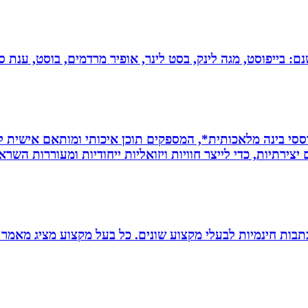
 בייפוסט, מגה לינק, בסט לינר, אופיר מרדמים, בוסט, ענת סיי
ת *סרטונים מבוססי בינה מלאכותית*, המספקים תוכן איכותי ומותאם אי
ירתיות, כדי לייצר חוויות ויזואליות ייחודיות ומעוררות השרא
תבות חינמיות לבעלי מקצוע שונים. כל בעל מקצוע מציג מאמר 