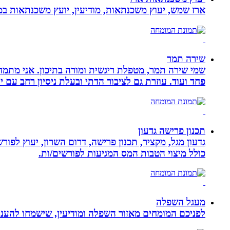
ארז שמש, יעוץ משכנתאות, מודיעין, יועץ משכנתאות במ
שירה תמר
פחד ועוד. עוזרת גם לציבור הדתי ובעלת ניסיון רחב עם יל
תכנון פרישה גדעון
גדעון מגל, מקציר, תכנון פרישה, דרום השרון, יעוץ לפו
כולל מיצוי הטבות המס המגיעות לפורשים/ות.
מעגל השפלה
לפניכם המומחים מאזור השפלה ומודיעין, שישמחו להעניק