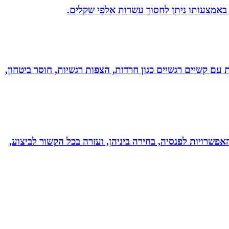
 באמצעותו ניתן לחסוך עשרות אלפי שקלים.
ל רגשי בשיטת NLP לילדים ונוער! מסייעת בהתמודדות עם קשיים רגשיים כגון חרדות, הצפות רגשיות, חוסר ביטחון,
אפשרויות לפנסיה, בחירה ביניהן, ועזרה בכל הקשור לביצוע,