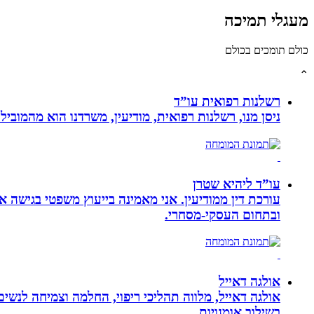
מעגלי תמיכה
כולם תומכים בכולם
⌃
רשלנות רפואית עו”ד
ניסן מנו, רשלנות רפואית, מודיעין, משרדנו הוא מהמובי
עו”ד ליהיא שטרן
עורכת דין ממודיעין. אני מאמינה בייעוץ משפטי בגישה 
ובתחום העסקי-מסחרי.
אולגה דאייל
אולגה דאייל, מלווה תהליכי ריפוי, החלמה וצמיחה לנשי
בשילוב אומנויות‏