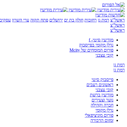
ראשל”צ
רמת גן
רחובות
חולון בת ים
ירושלים
פתח תקוה
ערי השרון
עסקים 
ראשל”צ
ראשל”צ
מודיעין סיטי- f
נדלן מקומי בפייסבוק
פורום המומחים של Mcity
קובי עצבני
רמת גן
רמת גן
פייסבוק סיטי
ראשונים רעבים
קובי עצבני
מודיעין ברשת
נוער וצעירים
חברה וקהילה
נדלן מקומי
פורום מוניציפאלי
זמזום הדבורה