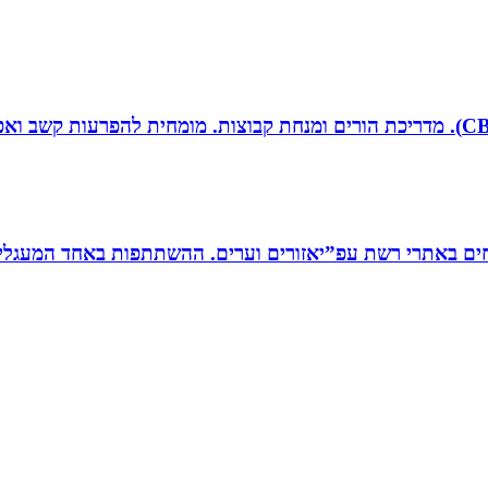
ים באתרי רשת עפ”יאזורים וערים. ההשתתפות באחד המעגלים