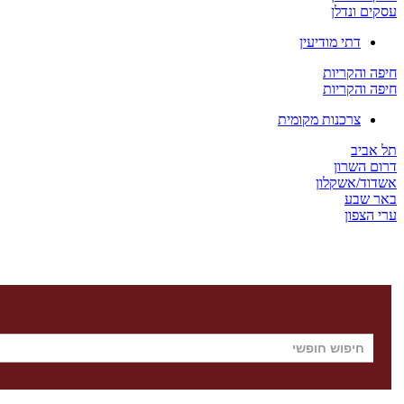
עסקים ונדלן
דתי מודיעין
חיפה והקריות
חיפה והקריות
צרכנות מקומית
תל אביב
דרום השרון
אשדוד/אשקלון
באר שבע
ערי הצפון