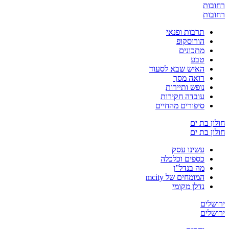
רחובות
רחובות
תרבות ופנאי
הורוסקופ
מתכונים
טבע
האיש שבא לסעוד
רואה מסך
נופש ותיירות
עובדה חקירות
סיפורים מהחיים
חולון בת ים
חולון בת ים
עשינו עסק
כספים וכלכלה
מה בנדל”ן
המומחים של mcity
נדלן מקומי
ירושלים
ירושלים