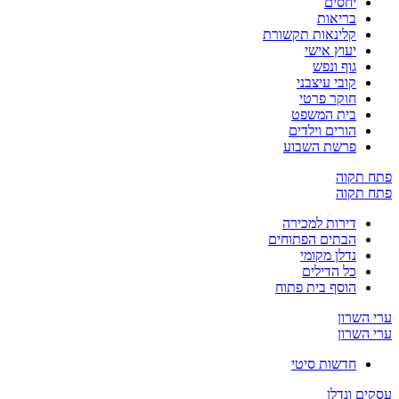
יחסים
בריאות
קלינאות תקשורת
יעוץ אישי
גוף ונפש
קובי עיצבני
חוקר פרטי
בית המשפט
הורים וילדים
פרשת השבוע
פתח תקוה
פתח תקוה
דירות למכירה
הבתים הפתוחים
נדלן מקומי
כל הדילים
הוסף בית פתוח
ערי השרון
ערי השרון
חדשות סיטי
עסקים ונדלן