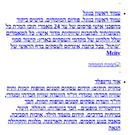
עמוד ראשון בגוגל
עמוד ראשון בגוגל, פורום המומחים, כרטיס ביקור
מהפכני אישי פרסום של עד 24 מאמרי תוכן המרת כל
תשובותיך לכתבות שיווקיות מדור אישי: כל המאמרים
שלל הלהיט של מקדמי העסקים בארץ: קישור סמוי
`שתול` בכל כתבה אינדקס לעסקים בדף הראשי של
Mcity
אור גרינפלד
מחזיק תיקים: קידום עסקים קטנים וטיפוח יזמות ותיק
שוויון חברתי ומגדרי ויו”ר הוועדה שוויון חברתי ומגדרי,
ויו”ר וועדת עסקים קטנים וטיפוח יזמות, חבר
דירקטוריון מופעים., חבר בוועדות: הנהלה, חינוך,
בטיחות בדרכים, קידום מעמד הילד, איכות הסביבה,
מאבק בנגע הסמים, הנחות הארנונה, מלגות והקהילה
הגאה