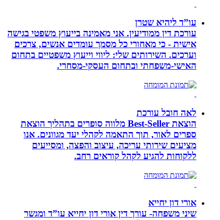
עו”ד ליהיא שטרן
עורכת דין ממודיעין. אני מאמינה בייעוץ משפטי בגישה
אישית - כי מאחורי כל מסמך עומדים אנשים, צרכים
וערכים. השירותים שלי: ליווי וייעוץ משפטיים בתחום
האישי-משפחתי ובתחום העסקי-מסחרי.
לאה חובל עורכת
הוצאת Best-Seller מלווה סופרים בתהליך הוצאת
ספרים לאור, תוך התאמה לקהלי יעד מגוונים. אנו
מציעים שירותי עריכה, עיצוב והפצה, ומסייעים
ללקוחות להגיע לקהל קוראים רחב.
אורי דון יחייא
שיני משפחה- עורך דין אורי דון יחייא עו”ד ומגשר