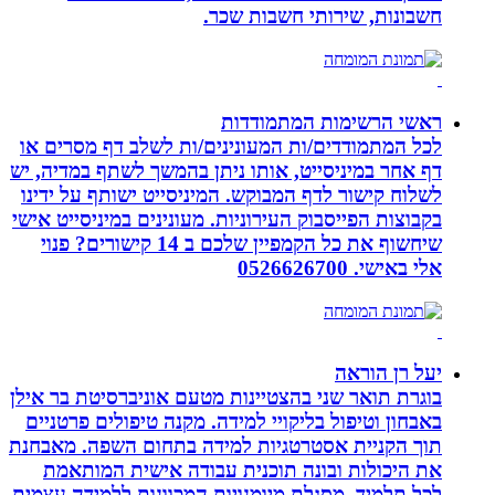
חשבונות, שירותי חשבות שכר.
ראשי הרשימות המתמודדות
לכל המתמודדים/ות המעונינים/ות לשלב דף מסרים או
דף אחר במיניסייט, אותו ניתן בהמשך לשתף במדיה, יש
לשלוח קישור לדף המבוקש. המיניסייט ישותף על ידינו
בקבוצות הפייסבוק העירוניות. מעונינים במיניסייט אישי
שיחשוף את כל הקמפיין שלכם ב 14 קישורים? פנוי
אלי באישי. 0526626700
יעל רן הוראה
בוגרת תואר שני בהצטיינות מטעם אוניברסיטת בר אילן
באבחון וטיפול בליקויי למידה. מקנה טיפולים פרטניים
תוך הקניית אסטרטגיות למידה בתחום השפה. מאבחנת
את היכולות ובונה תוכנית עבודה אישית המותאמת
לכל תלמיד. מסגלת מיומנויות המכוונות ללמידה עצמית