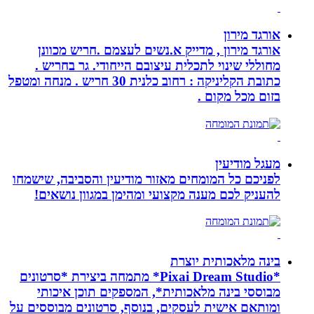
אורגד מירון
אורגד מירון , מדייק א.נשים לעצמם .חריש מכוונן
מחוללי שינוי לתכלית עיצובם הייחודי. גר בחריש .
כתובת הקליניקה : רחוב כלנית 30 חריש . מנחה ומטפל
בזום מכל מקום .
מעגל מודיעין
לפניכם כל המומחים מאזור מודיעין והסביבה, שישמחו
להעניק לכם מענה מקצועי ומהימן במגוון נושאים!
בינה מלאכותית יוצרת
*Pixai Dream Studio* מתמחה ביצירת *סרטונים
מבוססי בינה מלאכותית*, המספקים תוכן איכותי
ומותאם אישית לעסקים, בנוסף, סרטונים מבוססים על