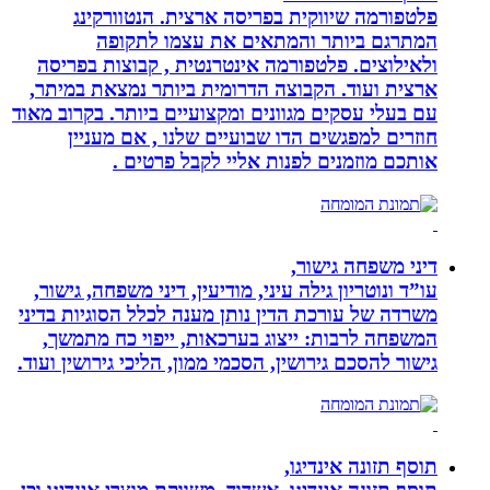
פלטפורמה שיווקית בפריסה ארצית. הנטוורקינג
המתרגם ביותר והמתאים את עצמו לתקופה
ולאילוצים. פלטפורמה אינטרנטית , קבוצות בפריסה
ארצית ועוד. הקבוצה הדרומית ביותר נמצאת במיתר,
עם בעלי עסקים מגוונים ומקצועיים ביותר. בקרוב מאוד
חוזרים למפגשים הדו שבועיים שלנו , אם מעניין
אותכם מוזמנים לפנות אליי לקבל פרטים .
דיני משפחה גישור,
עו”ד ונוטריון גילה עיני, מודיעין, דיני משפחה, גישור,
משרדה של עורכת הדין נותן מענה לכלל הסוגיות בדיני
המשפחה לרבות: ייצוג בערכאות, ייפוי כח מתמשך,
גישור להסכם גירושין, הסכמי ממון, הליכי גירושין ועוד.
תוסף תזונה אינדיגו,