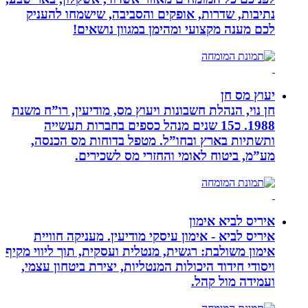
נתיבות, שדרות, אופקים והסביבה, שישמחו להעניק
לכם מענה מקצועי ומהימן במגוון נושאים!
יעוץ מס חן
חן נוי, הנהלת חשבונות ויעוץ מס, מודיעין, רו”ח משנת
1988. כ15 שנים מנהל כספים בחברות תעשייה
ותשתיות בארץ ובחו”ל. מטפל בדוחות מס הכנסה,
מע”מ, ביטוח לאומי והחזרי מס לשכירים.
איריס לביא אימון
איריס לביא - אימון עיסקי מודיעין. מעניקה חוויית
אימון משולבת: רגשית, מנטלית ועסקית, תוך ליווי מקיף
ויסודי חידוד היכולות המנטליות, יצירת ביטחון עצמי,
ועמידה מול קהל.