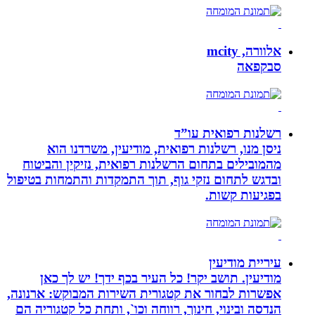
אלוורה, mcity
סבקפאה
רשלנות רפואית עו”ד
ניסן מנו, רשלנות רפואית, מודיעין, משרדנו הוא
מהמובילים בתחום הרשלנות רפואית, נזיקין והביטוח
ובדגש לתחום נזקי גוף, תוך התמקדות והתמחות בטיפול
בפגיעות קשות.
עיריית מודיעין
מודיעין. תושב יקר! כל העיר בכף ידך! יש לך כאן
אפשרות לבחור את קטגורית השירות המבוקש: ארנונה,
הנדסה ובינוי, חינוך, רווחה וכו`, ותחת כל קטגוריה הם