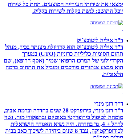
ימצאו את שירותי העירייה המוצעים. תחת כל שירות
יוכל התושב: לגשת בקלות לשירות בקליק.
ד”ר איליה ליטובצ`יק
ד”ר איליה ליטובצ`יק הוא קרדיולוג מצנתר בכיר, מנהל
תחום חסימות כליליות כרוניות (CTO) במערך
הקרדיולוגי של המרכז הרפואי שמיר (אסף הרופא), שם
הוא מבצע צנתורים מורכבים ומוביל את התחום ברמה
הלאומית.
ד”ר רונן מנדי
ד”ר רונן מנדי, כירופרקט 28 שנים בחדרה וברמת אביב,
מומחה לטיפול כירופרקטי באוטיזם ובתפקודי מוח. נשוי
לרחל + 4, גר בחדרה. היה נשיא האגודה הישראלית
לכירופרקטיקה, עבד 8 שנים ביחידה לשיכוך כאב בבית
חולים רמב”ם