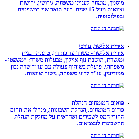
מוסמך, מומחה לענייני משפחה, גירושין, ירושות
וצוואות מעל 15 שנים. בעל תואר שני במשפטים
ובפילוסופיה.
אירית אלישר, עורכי
אירית אלישר - משרד עורכת דין, טוענת רבנית
ומגשרת, תושבת נוף איילון, מבעלות משרד: ”משפטי -
משפחתי, פועלת בשיתוף פעולה עם עו”ד שרה נבון
ממודיעין, עו”ד לדיני משפחה, גישור וצוואות.
פואןם המומחים הנהלת
פורום המומחים.,הנהלת חשבונותן, מנהלי את תחום
החזרי המס לשכירים ואחראית על מחלקת הנהלת
החשבונות לעצמאים.