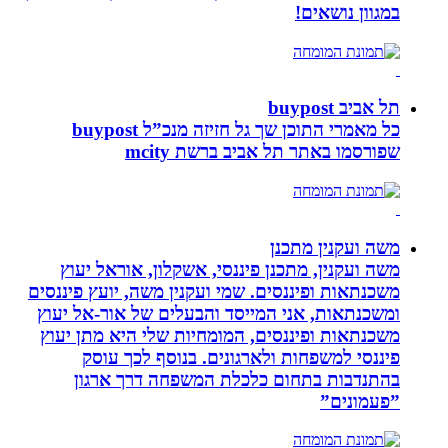
במגוון נושאים!
תל אביב buypost
כל מאמרי התוכן שך גל חזיזה מנכ”ל buypost
שפורסמו באתר תל אביב ברשת mcity
משה ועקנין מתכנן
משה ועקנין, מתכנן פיננסי, אשקלון, אוראל יעוץ
משכנתאות ופיננסים. שמי ועקנין משה, יועץ פיננסים
ומשכנתאות, אני המייסד והבעלים של אור-אל יעוץ
משכנתאות ופיננסים, המומחיות שלי היא מתן יעוץ
פיננסי למשפחות ולארגונים. בנוסף לכך עוסק
בהתנדבות בתחום כלכלת המשפחה דרך ארגון
”פעמונים”