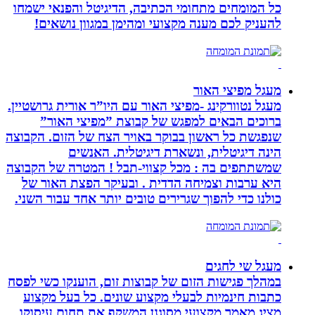
כל המומחים מתחומי הכתיבה, הדיגיטל והפנאי ישמחו
להעניק לכם מענה מקצועי ומהימן במגוון נושאים!
מעגל מפיצי האור
מעגל נטוורקינג -מפיצי האור עם היו”ר אורית גרושטיין.
ברוכים הבאים למפגש של קבוצת ”מפיצי האור”
שנפגשת כל ראשון בבוקר באויר הצח של הזום. הקבוצה
הינה דיגיטלית, ונשארת דיגיטלית. האנשים
שמשתתפים בה : מכל קצווי-תבל ! המטרה של הקבוצה
היא ערבות וצמיחה הדדית . ובעיקר הפצת האור של
כולנו כדי להפוך שגרירים טובים יותר אחד עבור השני.
מעגל שי לחגים
במהלך פגישות הזום של קבוצות זום, הוענקו כשי לפסח
כתבות חינמיות לבעלי מקצוע שונים. כל בעל מקצוע
מציג מאמר מקצועי מסוגנן המשקף את תחום עיסוקו