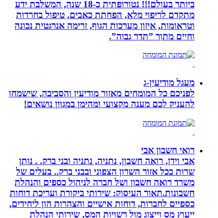
ביותר בעולם!!! נטורופתית כ-18 שנה, המשלבת ידע
מתקדם לריפוי מלא, הפחתת כאבים, טיפול בחרדות
וטראומות, איזון מערכות הגוף, זרימה אנרגטית נכונה
וחיים מתוך ”תדר גבוה”.
מעגל מודיעין-ג
לפניכם כל המומחים מאזור מודיעין והסביבה, שישמחו
להעניק לכם מענה מקצועי ומהימן במגוון נושאים!
רואי חשבון אבי
אבי וידן, רואה חשבון, נתניה, נתניה ובני ברק. . נותן
שרות בכל אזור השרון הצפוני ובבני ברק.. בעלים של
משרד רואה חשבון ושל חברה לניהול כספים והנהלת
חשבונות.תאור העיסוק: שירותי ביקורת ועריכת דוחות
כספיים לחברות, דוחות אישיים והצהרות הון ליחידים,
ייעוץ מס וייצוג מול רשויות המס, שירותי הנהלת