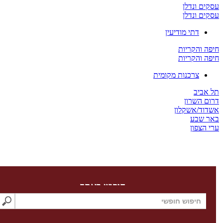
 ונדלן
 ונדלן
דתי מודיעין
והקריות
והקריות
צרכנות מקומית
ביב
השרון
ד/אשקלון
שבע
צפון
חיפוש באתר