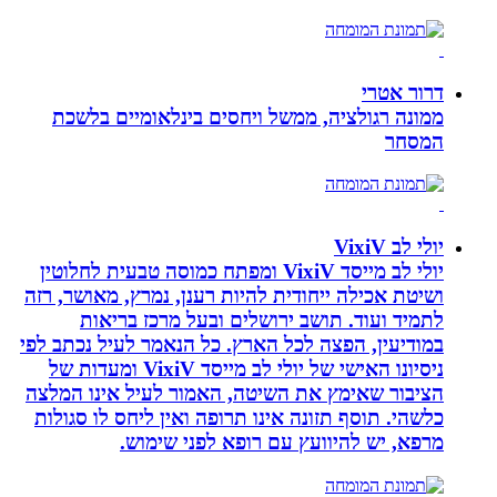
דרור אטרי
ממונה רגולציה, ממשל ויחסים בינלאומיים בלשכת
המסחר
יולי לב VixiV
יולי לב מייסד VixiV ומפתח כמוסה טבעית לחלוטין
ושיטת אכילה ייחודית להיות רענן, נמרץ, מאושר, רזה
לתמיד ועוד. תושב ירושלים ובעל מרכז בריאות
במודיעין, הפצה לכל הארץ. כל הנאמר לעיל נכתב לפי
ניסיונו האישי של יולי לב מייסד VixiV ומעדות של
הציבור שאימץ את השיטה, האמור לעיל אינו המלצה
כלשהי. תוסף תזונה אינו תרופה ואין ליחס לו סגולות
מרפא, יש להיוועץ עם רופא לפני שימוש.