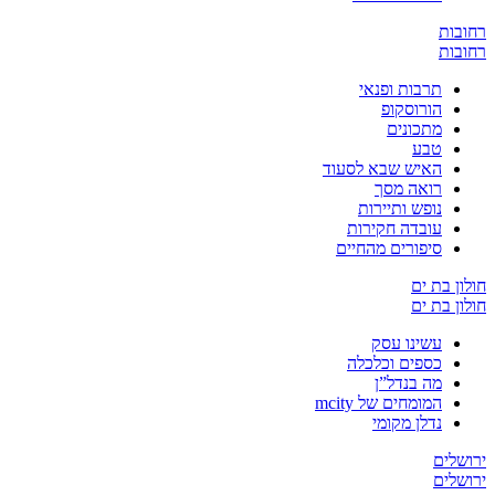
ת
ת
תרבות ופנאי
הורוסקופ
מתכונים
טבע
האיש שבא לסעוד
רואה מסך
נופש ותיירות
עובדה חקירות
סיפורים מהחיים
 בת ים
 בת ים
עשינו עסק
כספים וכלכלה
מה בנדל”ן
המומחים של mcity
נדלן מקומי
ים
ים