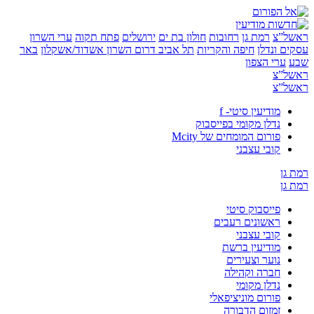
”צ
רמת גן
רחובות
חולון בת ים
ירושלים
פתח תקוה
ערי השרון
 ונדלן
חיפה והקריות
תל אביב
דרום השרון
אשדוד/אשקלון
באר
ערי הצפון
”צ
”צ
מודיעין סיטי- f
נדלן מקומי בפייסבוק
פורום המומחים של Mcity
קובי עצבני
ן
ן
פייסבוק סיטי
ראשונים רעבים
קובי עצבני
מודיעין ברשת
נוער וצעירים
חברה וקהילה
נדלן מקומי
פורום מוניציפאלי
זמזום הדבורה