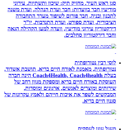
סגן ראש העיר. מחזיק תיק: שיכון ותשתיות. עירוני
מודיעין חבר בוועדות: חבר ועדת הנהלה, ועדת משנה
לתכנון ובניה, חבר פורום לשיפור מערך התחבורה
הציבורית, ועדת ספורט, ועדת התנדבות, יו”ר
דירקטוריון עירוני מודיעין, וועדה למען הקהילה הגאה
וחבר דירקטוריון סחלבים.
לוסי רבין נטורופתית
נטורופתית, מאמנת לאורח חיים בריא, תושבת אשדוד.
בעלת Coach4Health, Coach4health הינה חברה
העוסקת באורח חיים בריא ומספקת מגוון רחב של
שירותים ומוצרים לאנשים, ארגונים ומוסדות,
המבקשים לשפר את איכות חייהם ולאמץ עקרונות של
סגנון חיים בריא.
מעגל עוגן לעסקים