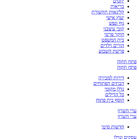
יחסים
בריאות
קלינאות תקשורת
יעוץ אישי
גוף ונפש
קובי עיצבני
חוקר פרטי
בית המשפט
הורים וילדים
פרשת השבוע
פתח תקוה
פתח תקוה
דירות למכירה
הבתים הפתוחים
נדלן מקומי
כל הדילים
הוסף בית פתוח
ערי השרון
ערי השרון
חדשות סיטי
עסקים ונדלן