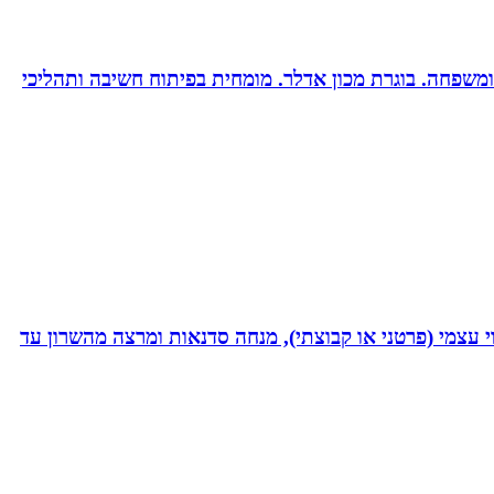
ות ומשפחה. בוגרת מכון אדלר. מומחית בפיתוח חשיבה ותהליכי
 נמרץ במקצועי בעקבות תאונה רותקתי לכיסא גלגלים. אני מומחית לשיטת ATH- ליווי לריפוי עצמי (פרטני או קבוצתי), מנחה סדנאות ומרצה מהשרון עד