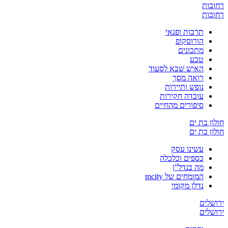
רחובות
רחובות
תרבות ופנאי
הורוסקופ
מתכונים
טבע
האיש שבא לסעוד
רואה מסך
נופש ותיירות
עובדה חקירות
סיפורים מהחיים
חולון בת ים
חולון בת ים
עשינו עסק
כספים וכלכלה
מה בנדל”ן
המומחים של mcity
נדלן מקומי
ירושלים
ירושלים