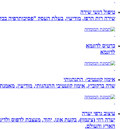
טיפול רגשי שירה
שירה רות הרפז, מודיעין, בעלת העסק ”פסיכותרפיה בכלים שלובים”. טיפול פרטני לבוג
כרטיס לדוגמא
לדוגמא
אימון קוגנטיבי- התנהגותי
שרה ברקוביץ, אימון קוגנטיבי התנהגותי, מודיעין, מאמנ
עיצוב גרפי יערה
יערה רוזי (צינמון), בקעת אונו, יהוד, מעצבת לדפוס ולד
הארץ והעולם.