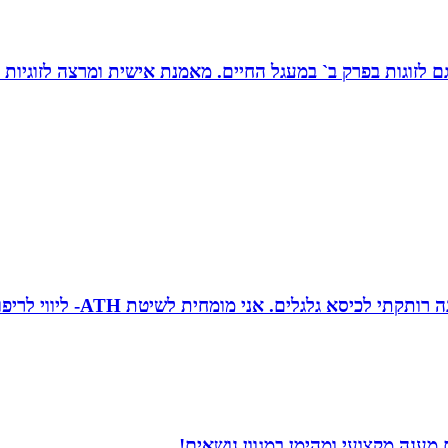
ת, גם לזוגות בפרק ב` במעגל החיים. מאמנת אישית ומרצה לזוגי
טובה גיטי זינגר אחות טיפול
ענה מקצועי ומהימן במגוון נושאים!