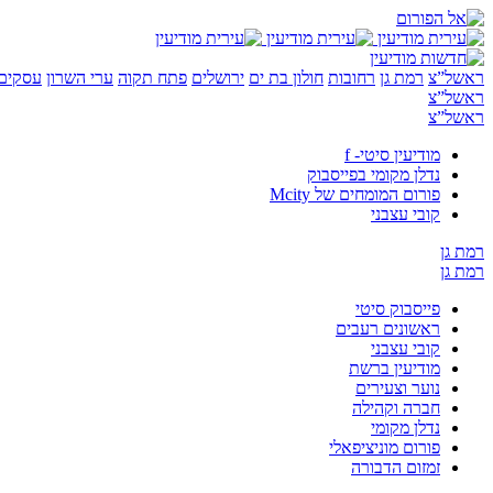
ראשל”צ
רמת גן
רחובות
חולון בת ים
ירושלים
פתח תקוה
ערי השרון
עסקים 
ראשל”צ
ראשל”צ
מודיעין סיטי- f
נדלן מקומי בפייסבוק
פורום המומחים של Mcity
קובי עצבני
רמת גן
רמת גן
פייסבוק סיטי
ראשונים רעבים
קובי עצבני
מודיעין ברשת
נוער וצעירים
חברה וקהילה
נדלן מקומי
פורום מוניציפאלי
זמזום הדבורה