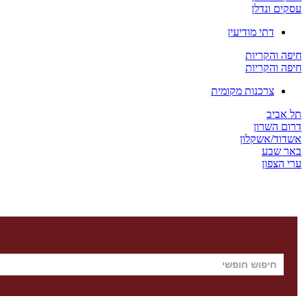
עסקים ונדלן
דתי מודיעין
חיפה והקריות
חיפה והקריות
צרכנות מקומית
תל אביב
דרום השרון
אשדוד/אשקלון
באר שבע
ערי הצפון