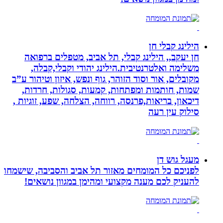
הילינג קבלי חן
חן יעקב,, הילינג קבלי, תל אביב, מטפלים ברפואה
משלימה ואלטרנטיבית.הילינג יהודי וקבלי,קבלה,
מקובלים, אור וסוד הזוהר, גוף ונפש, איזון וטיהור ע”ב
שמות, חותמות ומפתחות, קמעות, סגולות, חרדות,
דיכאון, בריאות,פרנסה, רווחה, הצלחה, שפע, זוגיות ,
סילוק עין רעה
מעגל גוש דן
לפניכם כל המומחים מאזור תל אביב והסביבה, שישמחו
להעניק לכם מענה מקצועי ומהימן במגוון נושאים!