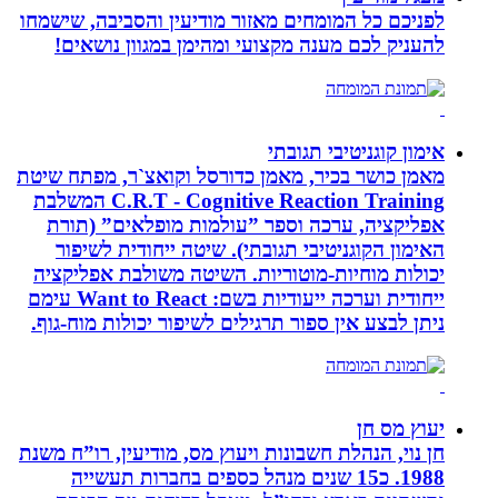
לפניכם כל המומחים מאזור מודיעין והסביבה, שישמחו
להעניק לכם מענה מקצועי ומהימן במגוון נושאים!
אימון קוגניטיבי תגובתי
מאמן כושר בכיר, מאמן כדורסל וקואצ`ר, מפתח שיטת
C.R.T - Cognitive Reaction Training המשלבת
אפליקציה, ערכה וספר ”עולמות מופלאים” (תורת
האימון הקוגניטיבי תגובתי). שיטה ייחודית לשיפור
יכולות מוחיות-מוטוריות. השיטה משולבת אפליקציה
ייחודית וערכה ייעודיות בשם: Want to React עימם
ניתן לבצע אין ספור תרגילים לשיפור יכולות מוח-גוף.
יעוץ מס חן
חן נוי, הנהלת חשבונות ויעוץ מס, מודיעין, רו”ח משנת
1988. כ15 שנים מנהל כספים בחברות תעשייה