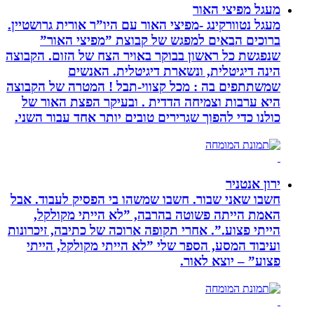
מעגל מפיצי האור
מעגל נטוורקינג -מפיצי האור עם היו”ר אורית גרושטיין.
ברוכים הבאים למפגש של קבוצת ”מפיצי האור”
שנפגשת כל ראשון בבוקר באויר הצח של הזום. הקבוצה
הינה דיגיטלית, ונשארת דיגיטלית. האנשים
שמשתתפים בה : מכל קצווי-תבל ! המטרה של הקבוצה
היא ערבות וצמיחה הדדית . ובעיקר הפצת האור של
כולנו כדי להפוך שגרירים טובים יותר אחד עבור השני.
ירון אנטניר
חשבו שאני שבור. חשבו שמשהו בי הפסיק לעבוד. אבל
האמת הייתה פשוטה בהרבה, ”לא הייתי מקולקל,
הייתי פצוע.”. אחרי תקופה ארוכה של כתיבה, זיכרונות
ועיבוד המסע, הספר שלי ”לא הייתי מקולקל, הייתי
פצוע” – יוצא לאור.