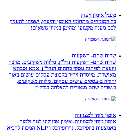
מעגל אימון ויעוץ
כל המומחים מתחומי האימון והיעוץ, ישמחו להעניק
לכם מענה מקצועי ומהימן במגוון נושאים!
שרית שחם- השקעות
שרית שחם- השקעות נדל”ן. מלווה משקיעים, מרצה
ויועצת לפיתוח עסקי בתחום הנדל”ן. אמא וסבתא
מאושרת. ‏מייסדת ויו”ר בקבוצת עסקים עושים באור
יהודה‏ ב-‏עסקים עושים עסקים‏. ‏מלווה משקיעים,
ב-‏שרית שחם מנטורית להצלחה בנדל”ן‏
אימון מוחי למצוינות
אימון מוחי למצוינות, אימון טכנולוגי לגוף ולמוח
באמצעות ביופידבק, נוירופידבק ו NLP המכוון להביא