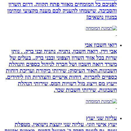
לפניכם כל המומחים מאזור פתח תקווה, דרום השרון
והסביבה, שישמחו להעניק לכם מענה מקצועי ומהימן
במגוון נושאים!
רואי חשבון אבי
אבי וידן, רואה חשבון, נתניה, נתניה ובני ברק. . נותן
שרות בכל אזור השרון הצפוני ובבני ברק.. בעלים של
משרד רואה חשבון ושל חברה לניהול כספים והנהלת
חשבונות.תאור העיסוק: שירותי ביקורת ועריכת דוחות
כספיים לחברות, דוחות אישיים והצהרות הון ליחידים,
ייעוץ מס וייצוג מול רשויות המס, שירותי הנהלת
חשבונות, שירותי חשבות שכר.
עליזה שני יעוץ
יעוץ אישי וזוגי- עליזה שני יועצת נישואין, מטפלת
זוגית, גם לזוגות בפרק ב` במעגל החיים. מאמנת אישית