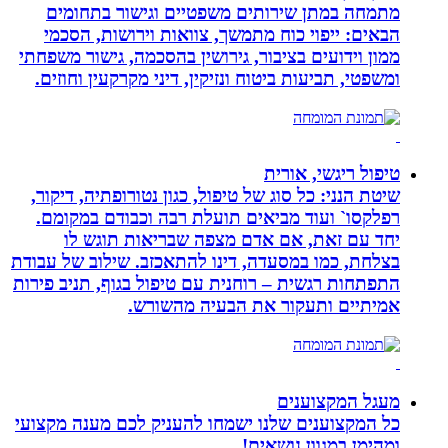
מתמחה במתן שירותים משפטיים וגישור בתחומים
הבאים: ייפוי כוח מתמשך, צוואות וירושות, הסכמי
ממון וידועים בציבור, גירושין בהסכמה, גישור משפחתי
ומשפטי, תביעות ביטוח ונזיקין, דיני מקרקעין וחוזים.
טיפול ריגשי, אורית
שיטת הנני: כל סוג של טיפול, כגון נטורופתיה, דיקור,
רפלקסו` ועוד מביאים תועלת רבה וכבודם במקומם.
יחד עם זאת, אם אדם מצפה שבריאות תוגש לו
בצלחת, כמו במסעדה, דינו להתאכזב. שילוב של עבודת
התפתחות רגשית – רוחנית עם טיפול בגוף, תניב פירות
אמיתיים ותעקור את הבעיה מהשורש.
מעגל המקצוענים
כל המקצוענים שלנו ישמחו להעניק לכם מענה מקצועי
ומהימן במגוון נושאים!