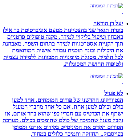
יעל רן הוראה
בוגרת תואר שני בהצטיינות מטעם אוניברסיטת בר אילן
באבחון וטיפול בליקויי למידה. מקנה טיפולים פרטניים
תוך הקניית אסטרטגיות למידה בתחום השפה. מאבחנת
את היכולות ובונה תוכנית עבודה אישית המותאמת
לכל תלמיד. מסגלת מיומנויות המכוונות ללמידה עצמית
ולטיפוח תחושת המסוגלות.
לא פעיל
הנטוורקינג החדשני של פורום המומחים. אחד למען
כולם וכולם למען אחת. אם כל אחד מחברי המעגל
ישתף את הכרטיס עם חבריו כפי שהוא בחר אותם, אז
נקבל מעגל שתמיכה של כולם שתומכים בכולם. מערכת
הפורום תקדם את המיניסייט בקידום אורגני וממומן
בפייסבוק.. תחזוקה ותמיכה כלולים במחיר.