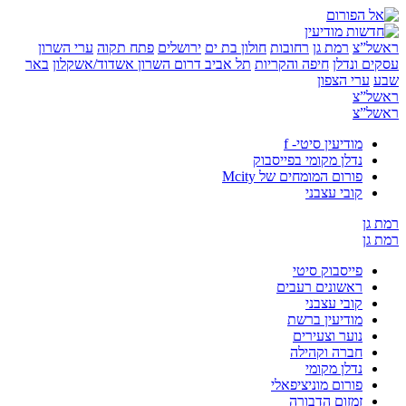
”צ
רמת גן
רחובות
חולון בת ים
ירושלים
פתח תקוה
ערי השרון
 ונדלן
חיפה והקריות
תל אביב
דרום השרון
אשדוד/אשקלון
באר
ערי הצפון
”צ
”צ
מודיעין סיטי- f
נדלן מקומי בפייסבוק
פורום המומחים של Mcity
קובי עצבני
ן
ן
פייסבוק סיטי
ראשונים רעבים
קובי עצבני
מודיעין ברשת
נוער וצעירים
חברה וקהילה
נדלן מקומי
פורום מוניציפאלי
זמזום הדבורה