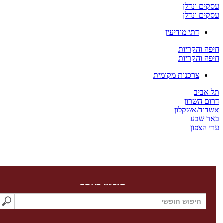
 ונדלן
 ונדלן
דתי מודיעין
והקריות
והקריות
צרכנות מקומית
ביב
השרון
ד/אשקלון
שבע
צפון
חיפוש באתר