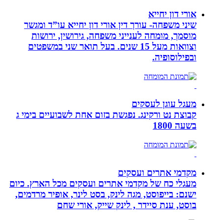
אורי דון יחייא
שיני משפחה- עורך דין אורי דון יחייא עו”ד ומגשר
מוסמך, מומחה לענייני משפחה, גירושין, ירושות
וצוואות מעל 15 שנים. בעל תואר שני במשפטים
ובפילוסופיה.
מעגל עוגן לעסקים
קבוצת נט ורקינג. נפגשת בזום אחת לשבועיים בימי ג
בשעה 1800
מקדמי אתרים ועסקים
מעגלי כח של מקדמי אתרים ועסקים מכל הארץ. כיום
ישנם: בייפוסט, מגה לינק, בסט לינר, אופיר מרדמים,
בוסט, ענת סיידר , לינק שייק, אורי שחם