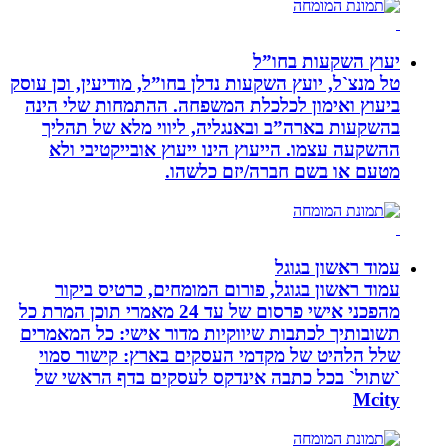
יעוץ השקעות בחו”ל
טל מנצ`ל, יועץ השקעות נדלן בחו”ל, מודיעין, וכן עוסק
ביעוץ ואימון לכלכלת המשפחה. ההתמחות שלי הינה
בהשקעות בארה”ב ובאנגליה, ליווי מלא של תהליך
ההשקעה עצמו. הייעוץ הינו ייעוץ אובייקטיבי ולא
מטעם או בשם חברה/יזם כלשהו.
עמוד ראשון בגוגל
עמוד ראשון בגוגל, פורום המומחים, כרטיס ביקור
מהפכני אישי פרסום של עד 24 מאמרי תוכן המרת כל
תשובותיך לכתבות שיווקיות מדור אישי: כל המאמרים
שלל הלהיט של מקדמי העסקים בארץ: קישור סמוי
`שתול` בכל כתבה אינדקס לעסקים בדף הראשי של
Mcity