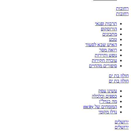
ת
ת
תרבות ופנאי
הורוסקופ
מתכונים
טבע
האיש שבא לסעוד
רואה מסך
נופש ותיירות
עובדה חקירות
סיפורים מהחיים
 בת ים
 בת ים
עשינו עסק
כספים וכלכלה
מה בנדל”ן
המומחים של mcity
נדלן מקומי
ים
ים