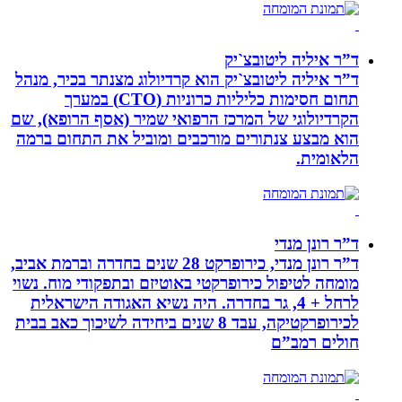
ד”ר איליה ליטובצ`יק
ד”ר איליה ליטובצ`יק הוא קרדיולוג מצנתר בכיר, מנהל
תחום חסימות כליליות כרוניות (CTO) במערך
הקרדיולוגי של המרכז הרפואי שמיר (אסף הרופא), שם
הוא מבצע צנתורים מורכבים ומוביל את התחום ברמה
הלאומית.
ד”ר רונן מנדי
ד”ר רונן מנדי, כירופרקט 28 שנים בחדרה וברמת אביב,
מומחה לטיפול כירופרקטי באוטיזם ובתפקודי מוח. נשוי
לרחל + 4, גר בחדרה. היה נשיא האגודה הישראלית
לכירופרקטיקה, עבד 8 שנים ביחידה לשיכוך כאב בבית
חולים רמב”ם