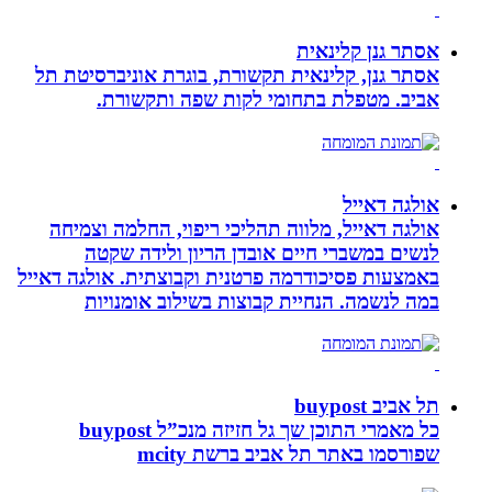
אסתר גנן קלינאית
אסתר גנן, קלינאית תקשורת, בוגרת אוניברסיטת תל
אביב. מטפלת בתחומי לקות שפה ותקשורת.
אולגה דאייל
אולגה דאייל, מלווה תהליכי ריפוי, החלמה וצמיחה
לנשים במשברי חיים אובדן הריון ולידה שקטה
באמצעות פסיכודרמה פרטנית וקבוצתית. אולגה דאייל
במה לנשמה. ‏הנחיית קבוצות בשילוב אומנויות‏
תל אביב buypost
כל מאמרי התוכן שך גל חזיזה מנכ”ל buypost
שפורסמו באתר תל אביב ברשת mcity