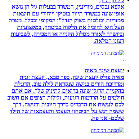
אלפא נכסים, מודיעין, המשרד בבעלות גיל חן נושא
אופי שונה כמשרד תיווך בוטיקי וייחודי עם תוצאות
ממזריות ובולטות בשוק הנדל”ן המקומי ובכלל. מטרת
העל היא להוביל את הלקוח בביטחון, במקצועיות
וביושרה לאורך מסלול הקנייה או המכירה, לשביעות
רצונו המלאה.
יועצת שינה מאיה
מאיה פולק יועצת שינה, כפר סבא,, יועצת זוגית
ומדריכת הורים בגישה שנקראת לילה טוב, הדוגלת
בהקניית הרגלי שינה בריאים לתינוק שלך. אם אתם
חולמים על הרדמות רגועות, ולילות רצופים אם חשוב
לכם לעשות את הדברים בדרך חיובית ורגישה, דרך
ששמה דגש על הביטחון העצמי והעצמאות של הילד
שלכם- אני פה.