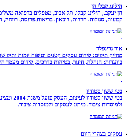
הילינג קבלי חן
חן יעקב,, הילינג קבלי, תל אביב, מטפלים ברפואה משלימה
קמעות, סגולות, חרדות, דיכאון, בריאות,פרנסה, רווחה, ה
אור גרינפלד
מחזיק תיקים: קידום עסקים קטנים וטיפוח יזמות ותיק שווי
בוועדות: הנהלה, חינוך, בטיחות בדרכים, קידום מעמד ה
בטי ששון סטודיו
בטי ששון
ולמוסדות ציבור. מיתוג לעסקים ולמוסדות ציבור.
עסקים בצהרי היום