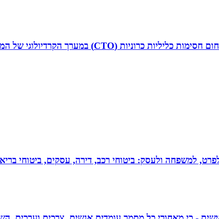
ד”ר איליה ליטובצ`יק הוא קרדיולוג מצנתר בכיר, מנהל 
 לפרט, למשפחה ולעסק: ביטוחי רכב, דירה, עסקים, ביטוחי בריאות
אישית - כי מאחורי כל מסמך עומדים אנשים, צרכים וערכים. הש