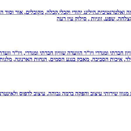
 ואלטרנטיבית.הילינג יהודי וקבלי,קבלה, מקובלים, אור וסוד הז
צלחה, שפע, זוגיות , סילוק עין רעה
ון חברתי ומגדרי ויו”ר הוועדה שוויון חברתי ומגדרי, ויו”ר וועד
ילד, איכות הסביבה, מאבק בנגע הסמים, הנחות הארנונה, מלגו
 סטודיו לעיצוב, העסק פועל משנת 2004 ומציע מגוון שירותי עיצוב והפקה ברמה גבוהה. 