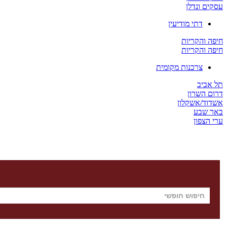
עסקים ונדלן
דתי מודיעין
חיפה והקריות
חיפה והקריות
צרכנות מקומית
תל אביב
דרום השרון
אשדוד/אשקלון
באר שבע
ערי הצפון