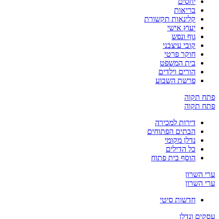
יחסים
בריאות
קלינאות תקשורת
יעוץ אישי
גוף ונפש
קובי עיצבני
חוקר פרטי
בית המשפט
הורים וילדים
פרשת השבוע
פתח תקוה
פתח תקוה
דירות למכירה
הבתים הפתוחים
נדלן מקומי
כל הדילים
הוסף בית פתוח
ערי השרון
ערי השרון
חדשות סיטי
עסקים ונדלן