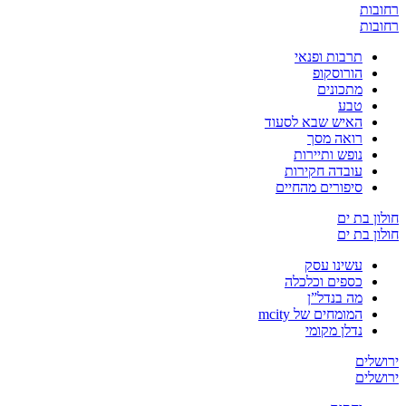
רחובות
רחובות
תרבות ופנאי
הורוסקופ
מתכונים
טבע
האיש שבא לסעוד
רואה מסך
נופש ותיירות
עובדה חקירות
סיפורים מהחיים
חולון בת ים
חולון בת ים
עשינו עסק
כספים וכלכלה
מה בנדל”ן
המומחים של mcity
נדלן מקומי
ירושלים
ירושלים