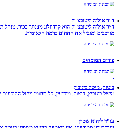
ד”ר איליה ליטובצ`יק
מורכבים ומוביל את התחום ברמה הלאומית.
פורום המומחים
ביטוח, מישל בינוביץ
מישל בינוביץ, ביטוח, מודיעין, כל תחומי ניהול הסיכונים
עו”ד ליהיא שטרן
עורכת דין ממודיעין. אני מאמינה בייעוץ משפטי בגישה 