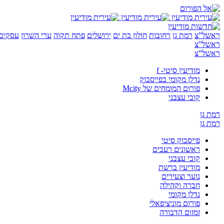
ראשל”צ
רמת גן
רחובות
חולון בת ים
ירושלים
פתח תקוה
ערי השרון
עסקים 
ראשל”צ
ראשל”צ
מודיעין סיטי- f
נדלן מקומי בפייסבוק
פורום המומחים של Mcity
קובי עצבני
רמת גן
רמת גן
פייסבוק סיטי
ראשונים רעבים
קובי עצבני
מודיעין ברשת
נוער וצעירים
חברה וקהילה
נדלן מקומי
פורום מוניציפאלי
זמזום הדבורה