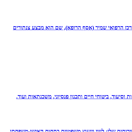
תחום חסימות כליליות כרוניות (CTO) במערך הקרדיולוגי של המרכז הרפואי שמיר (אסף הרופא), שם הוא מבצע צנתורים
 וסיעוד, ביטוחי חיים ותכנון פנסיוני, משכנתאות ועוד.
ירותים שלי: ליווי וייעוץ משפטיים בתחום האישי-משפחתי